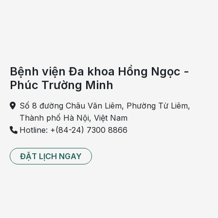
Bệnh nhân có hiện tượng sốt nhẹ khi bị tràn dịch
phổi. Sau đó, nhiệt độ cơ thể tăng dần và giữ ở
ngưỡng 39 – 40 độ C. Khi này, màng phổi có thể
đang bị viêm nhiễm.
Ăn uống kém
Bệnh viện Đa khoa Hồng Ngọc -
Người bệnh có cảm giác chán ăn bất thường do
Phúc Trường Minh
người mệt, không có sức. Tình trạng này xảy đến
khiến hệ miễn dịch đang bị suy yếu. Chán ăn thường
Số 8 đường Châu Văn Liêm, Phường Từ Liêm,
xuyên lại càng khiến bệnh trầm trọng hơn.
Thành phố Hà Nội, Việt Nam
Hotline: +(84-24) 7300 8866
Các biểu hiện tràn dịch màng phổi như trên thường
không rõ ràng, khiến mọi người dễ nhầm lẫn với các
ĐẶT LỊCH NGAY
bệnh khác. Do vậy, cần đi khám ngay nếu thấy các
dấu hiệu bất thường.
Dấu hiệu tràn dịch màng phổi đang
chuyển biến nặng