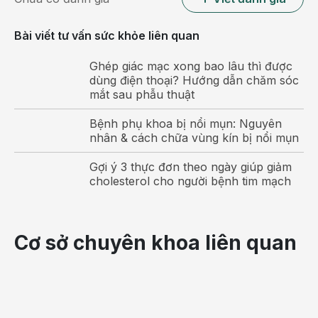
Bài viết tư vấn sức khỏe liên quan
Ghép giác mạc xong bao lâu thì được
dùng điện thoại? Hướng dẫn chăm sóc
mắt sau phẫu thuật
Các biểu hiện tràn dịch màng phổi không rõ ràng, tạo
Bệnh phụ khoa bị nổi mụn: Nguyên
bất lợi cho việc phát hiện và điều trị
nhân & cách chữa vùng kín bị nổi mụn
Ho
Gợi ý 3 thực đơn theo ngày giúp giảm
cholesterol cho người bệnh tim mạch
Đây là triệu chứng điển hình đối với những bất
thường ở phổi trong khi phổi bị tràn dịch. Ban đầu,
chỉ là ho khan, ho nhẹ. Càng về sau, mức độ ho
Cơ sở chuyên khoa liên quan
càng tăng: cơn ho tăng dần, ho có đờm, ho khi vận
động,…
Sốt nhẹ