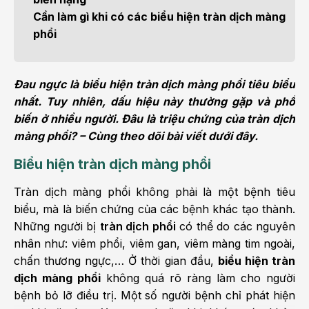
Cần làm gì khi có các biểu hiện tràn dịch màng
phổi
Đau ngực là biểu hiện tràn dịch màng phổi tiêu biểu
nhất. Tuy nhiên, dấu hiệu này thường gặp và phổ
biến ở nhiều người. Đâu là triệu chứng của tràn dịch
màng phổi? – Cùng theo dõi bài viết dưới đây.
Biểu hiện tràn dịch màng phổi
Tràn dịch màng phổi không phải là một bệnh tiêu
biểu, mà là biến chứng của các bệnh khác tạo thành.
Những người bị
tràn dịch phổi
có thể do các nguyên
nhân như: viêm phổi, viêm gan, viêm màng tim ngoài,
chấn thương ngực,… Ở thời gian đầu,
biểu hiện tràn
dịch màng phổi
không quá rõ ràng làm cho người
bệnh bỏ lỡ điều trị. Một số người bệnh chỉ phát hiện