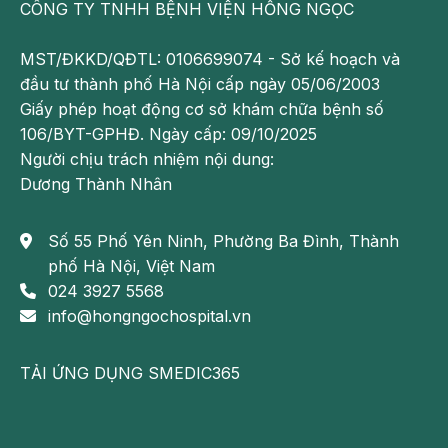
của
Bệnh viện Đa khoa Hồng Ngọc
mang tính chất
CÔNG TY TNHH BỆNH VIỆN HỒNG NGỌC
tham khảo không thay thế cho việc chẩn đoán
hoặc điều trị y khoa. Người bệnh không được tự ý
MST/ĐKKD/QĐTL: 0106699074 - Sở kế hoạch và
mua thuốc để điều trị. Để biết chính xác tình trạng
đầu tư thành phố Hà Nội cấp ngày 05/06/2003
bệnh lý người bệnh cần tới các bệnh viện để được
Giấy phép hoạt động cơ sở khám chữa bệnh số
bác sĩ thăm khám trực tiếp chẩn đoán và tư vấn
106/BYT-GPHĐ. Ngày cấp: 09/10/2025
phác đồ điều trị hợp lý.
Người chịu trách nhiệm nội dung:
Dương Thành Nhân
Theo dõi fanpage của
Bệnh viện Đa khoa Hồng
Ngọc
để biết thêm thông tin bổ ích khác.
Số 55 Phố Yên Ninh, Phường Ba Đình, Thành
phố Hà Nội, Việt Nam
024 3927 5568
info@hongngochospital.vn
TẢI ỨNG DỤNG SMEDIC365