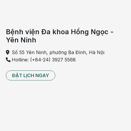
Viêm mủ đường mật
Sốc nhiễm khuẩn đường mật
Bệnh viện Đa khoa Hồng Ngọc -
Viêm tụy cấp do sỏi
Yên Ninh
Áp xe gan mật
Số 55 Yên Ninh, phường Ba Đình, Hà Nội
Những biến chứng này rất nguy hiểm, cần điều trị
Hotline: (+84-24) 3927 5568
kịp thời nếu không có thể đe dọa đến sức khỏe và
tính mạng của người bệnh.
ĐẶT LỊCH NGAY