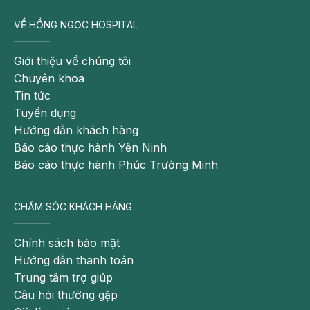
Vitamin C có nhiều trong những thực phẩm như trái
VỀ HỒNG NGỌC HOSPITAL
cây họ cam, quýt, ổi, dâu tây, kiwi, súp lơ xanh, ớt
chuông…
Giới thiệu về chúng tôi
Chuyên khoa
Tin tức
Tuyển dụng
Hướng dẫn khách hàng
Báo cáo thực hành Yên Ninh
Báo cáo thực hành Phúc Trường Minh
CHĂM SÓC KHÁCH HÀNG
Chính sách bảo mật
Hướng dẫn thanh toán
Ăn nhiều thực phẩm giàu vitamin C là cách phòng
Trung tâm trợ giúp
ngừa sỏi mật khoa học
Câu hỏi thường gặp