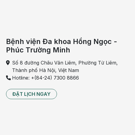
cũng làm tăng nguy cơ mắc bệnh.
Bệnh sỏi thận biến chứng biến chứng
nguy hiểm như thế nào?
Sỏi thận tuy là bệnh lành tính nhưng nếu không điều
Bệnh viện Đa khoa Hồng Ngọc -
trị sớm sẽ dẫn đến nhiều biến chứng nguy hiểm như:
Phúc Trường Minh
Viêm túi mật
Số 8 đường Châu Văn Liêm, Phường Từ Liêm,
Tắc nghẽn ống mật
Thành phố Hà Nội, Việt Nam
Hotline: +(84-24) 7300 8866
Vàng da
Thẩm mật phúc mạc
ĐẶT LỊCH NGAY
Nhiễm trùng huyết
Viêm phúc mạc mật
Chảy máu đường mật