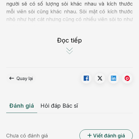
người sẽ có số lượng sỏi khác nhau và kích thước
mỗi viên sỏi cũng khác nhau. Sỏi mật có kích thước
nhỏ như hạt cát nhưng cũng có nhiều viên sỏi to như
quả bóng bàn.
Sỏi mật được đánh giá là một bệnh lành tính. Tuy
Đọc tiếp
nhiên, nếu người bệnh chủ quan không điều trị sớm
sẽ dẫn đến những
biến chứng nguy hiểm
như tắc
mật, ảnh hưởng trực tiếp đến khả năng tiêu hóa thức
ăn của người bệnh.
Quay lại
Đánh giá
Hỏi đáp Bác sĩ
Chưa có đánh giá
Viết đánh giá