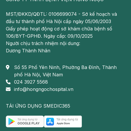
ăn dễ tiêu và không ảnh hưởng đến sự bài tiết mật
nên cũng không làm tăng nguy cơ mắc bệnh.
MST/ĐKKD/QĐTL: 0106699074 - Sở kế hoạch và
đầu tư thành phố Hà Nội cấp ngày 05/06/2003
Ăn chất béo loại tốt
Giấy phép hoạt động cơ sở khám chữa bệnh số
106/BYT-GPHĐ. Ngày cấp: 09/10/2025
Lựa chọn những loại thực phẩm chứa chất béo tốt
Người chịu trách nhiệm nội dung:
với lượng béo vừa phải sẽ giúp túi mật luôn khỏe
Dương Thành Nhân
mạnh khi không phải làm việc quá sức để tiêu hóa
thức ăn. Nguồn chất béo lành mạnh được tìm thấy
trong những thực phẩm như dầu hạt cải, hạt điều,
Số 55 Phố Yên Ninh, Phường Ba Đình, Thành
quả bơ, các loại cá biển: cá thu, cá hồi…
phố Hà Nội, Việt Nam
024 3927 5568
Bổ sung vitamin C
info@hongngochospital.vn
Theo các chuyên gia chia sẻ rằng, vitamin C có khả
năng ngăn ngừa hình thành sỏi mật vì nó giúp
TẢI ỨNG DỤNG SMEDIC365
cholesterol tan trong nước dễ hơn và hỗ trợ loại bỏ
chũng ra khỏi cơ thể. Hơn nữa, bổ sung nhiều
vitamin C còn giúp tăng cường hệ miễn dịch.