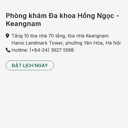
Phòng khám Đa khoa Hồng Ngọc -
Keangnam
Sỏi mật không điều trị sớm có thể biến chứng thành
Tầng 10 tòa nhà 70 tầng, tòa nhà Keangnam
xuất huyết đường mật
Hanoi Landmark Tower, phường Yên Hòa, Hà Nội
5 biện pháp phòng ngừa sỏi mật bạn cần
Hotline: (+84-24) 3927 5568
thực hiện ngay
ĐẶT LỊCH NGAY
Bệnh sỏi mật có nguy cơ gây ra biến chứng nguy
hiểm nếu không được phát hiện và điều trị sớm. Vì
vậy, tốt nhất mỗi người hãy chủ động phòng ngừa
bệnh từ sớm bằng những biện pháp dưới đây:
Điều chỉnh chế độ ăn uống
Chế độ ăn uống đóng vai trò rất quan trọng trong
việc phòng ngừa bệnh sỏi mật. Theo đó, bạn hãy
thực hiện theo những biện pháp dưới đây: