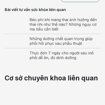
Bài viết tư vấn sức khỏe liên quan
Béo phì khi mang thai ảnh hưởng đến
Sỏi mật là sỏi hình thành trong túi mật hoặc ống mật
thai nhi như thế nào? Những nguy cơ
mẹ bầu cần biết
Nguyên nhân gây sỏi mật
Những dưỡng chất quan trọng giúp
Hiện nay, nguyên nhân gây sỏi thận được chỉ ra là
phổi hồi phục sau phẫu thuật
do những yếu tố sau:
Thực đơn 7 ngày cho người sau mổ
Do lối sống thiếu khoa học như: ăn nhiều chất béo, ít
phổi dễ ăn, đủ dinh dưỡng
vận động, ăn ít chất xơ, bị béo phì, đái tháo đường
làm tăng nguy cơ mắc bệnh sỏi mật.
Những yếu tố như giới tính nữ, phụ nữ mang thai, có
Cơ sở chuyên khoa liên quan
tiền sử gia đình mắc bệnh sỏi mật cũng có nguy cơ
mắc bệnh cao hơn những người bình thường khác.
Bên cạnh đó, thường xuyên sử dụng thuốc hạ
cholesterol máu, hay thuốc có nồng độ estrogen cao