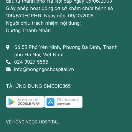
đầu tư thành phố Hà Nội cấp ngày 05/06/2003
Giấy phép hoạt động cơ sở khám chữa bệnh số
106/BYT-GPHĐ. Ngày cấp: 09/10/2025
Người chịu trách nhiệm nội dung:
Dương Thành Nhân
Số 55 Phố Yên Ninh, Phường Ba Đình, Thành
phố Hà Nội, Việt Nam
024 3927 5568
info@hongngochospital.vn
Viêm cầu thận là tình trạng viêm các tiểu cầu thận và
TẢI ỨNG DỤNG SMEDIC365
mạch máu trong thận
Suy thận cấp ở người cao tuổi
Suy thận cấp ở người cao tuổi rất khác so với suy thận
VỀ HỒNG NGỌC HOSPITAL
cấp ở người trẻ, cần phải được lưu ý kỹ càng hơn. Ở
người có tuổi hay gặp tình trạng suy thận cấp trước thận,