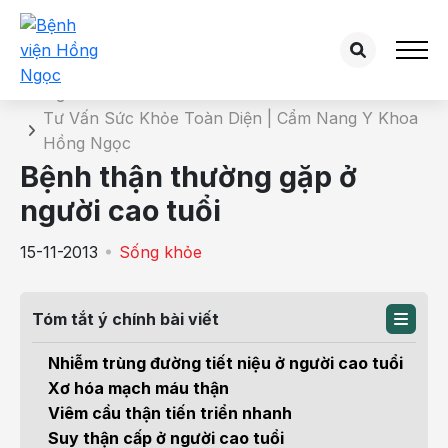
Chi tiết bài tư vấn
Trang chủ
Tư Vấn Sức Khỏe Toàn Diện | Cẩm Nang Y Khoa
Hồng Ngọc
Bệnh thận thường gặp ở
người cao tuổi
15-11-2013
Sống khỏe
Tóm tắt ý chính bài viết
Nhiễm trùng đường tiết niệu ở người cao tuổi
Xơ hóa mạch máu thận
Viêm cầu thận tiến triển nhanh
Suy thận cấp ở người cao tuổi