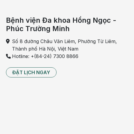
Bệnh viện Đa khoa Hồng Ngọc -
Phúc Trường Minh
Số 8 đường Châu Văn Liêm, Phường Từ Liêm,
Thành phố Hà Nội, Việt Nam
Hotline: +(84-24) 7300 8866
ĐẶT LỊCH NGAY
Người cao tuổi có thể gặp cả nhiễm trùng tiểu trên (viêm
thận bể thận, áp-xe quanh thận, áp-xe thận) và nhiễm
trùng tiểu dưới (viêm bàng quang, viêm tiền liệt tuyến,
viêm niệu đạo)
Nếu là viêm tiền liệt tuyến ở nam thì có triệu chứng sốt,
lạnh run, đau lưng và tầng sinh môn, dấu hiệu tắc nghẽn
đường tiểu dưới, khám sẽ phát hiện tuyến tiền liệt sưng,
đau. Có thể gặp tiểu ra nước tiểu lợn cợn hoặc có mủ, dù