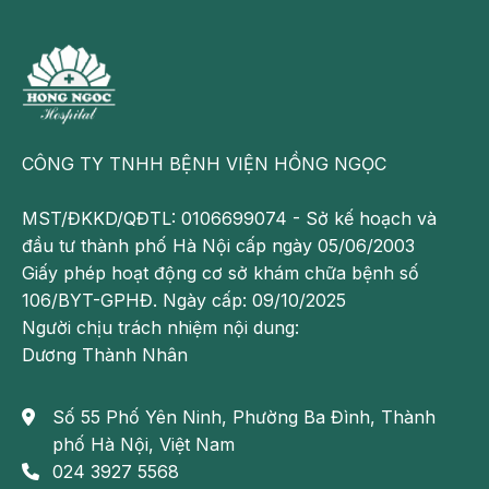
CÔNG TY TNHH BỆNH VIỆN HỒNG NGỌC
MST/ĐKKD/QĐTL: 0106699074 - Sở kế hoạch và
đầu tư thành phố Hà Nội cấp ngày 05/06/2003
Giấy phép hoạt động cơ sở khám chữa bệnh số
Có nhiều nguyên nhân dẫn đến bệnh suy gan
106/BYT-GPHĐ. Ngày cấp: 09/10/2025
Triệu chứng bệnh suy gan
Người chịu trách nhiệm nội dung:
Dương Thành Nhân
Triệu chứng của bệnh suy gan không có rõ ràng khi
ở giai đoạn đầu. Bạn có thể gặp các biểu hiện như
Số 55 Phố Yên Ninh, Phường Ba Đình, Thành
buồn nôn, chán ăn, mệt mỏi, tiêu chảy, giảm cân….
phố Hà Nội, Việt Nam
Buồn nôn
024 3927 5568