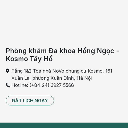
Một số nguyên nhân chính gây bệnh suy gan thường
gặp ở nhiều người bao gồm:
Viêm gan
do vi rút: A, B, C, D…
Quá liều thuốc paracetamol, halothane, thuốc
kháng viêm không steroid.
Phòng khám Đa khoa Hồng Ngọc -
Kosmo Tây Hồ
Bị ngộ độc nấm.
Tầng 1&2 Tòa nhà NoVo chung cư Kosmo, 161
Uống nhiều rượu bia
Xuân La, phường Xuân Đỉnh, Hà Nội
Hút thuốc lá
Hotline: (+84-24) 3927 5568
Thực phẩm chứa chất độc.
ĐẶT LỊCH NGAY