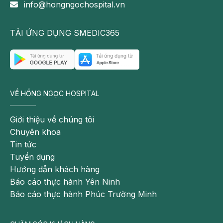
info@hongngochospital.vn
Chán ăn, mệt mỏi
Tiêu chảy.
TẢI ỨNG DỤNG SMEDIC365
Giảm cân.
Khi bệnh suy gan tiến triển nặng hơn sẽ đi kèm các
triệu chứng:
VỀ HỒNG NGỌC HOSPITAL
Vàng mắt, vàng da: Đây là triệu chứng điển hình
của các bệnh về gan. Nguyên nhân là do khi bị suy
Giới thiệu về chúng tôi
gan, chức năng gan suy giảm dẫn tới sự tích tụ
Chuyên khoa
bilirubin trong máu và gây nên tình trạng vàng da,
Tin tức
vàng mắt.
Tuyển dụng
Hướng dẫn khách hàng
Bầm da hoặc chảy máu: Suy gan khiến gan không
Báo cáo thực hành Yên Ninh
còn thải độc máu tốt và bạn sẽ gặp phải các vấn
Báo cáo thực hành Phúc Trường Minh
đề về đông máu bề mặt da. Đây là nguyên nhân
gây nên các vết bầm trên da, thậm chí chảy máu.