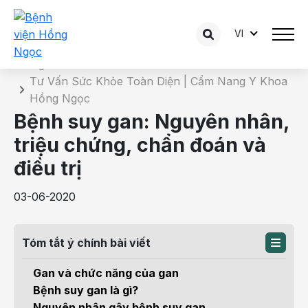
VI
Chi tiết bài tư vấn
Trang chủ
Tư Vấn Sức Khỏe Toàn Diện | Cẩm Nang Y Khoa
Hồng Ngọc
Bệnh suy gan: Nguyên nhân,
triệu chứng, chẩn đoán và
điều trị
03-06-2020
Tóm tắt ý chính bài viết
Gan và chức năng của gan
Bệnh suy gan là gì?
Nguyên nhân gây bệnh suy gan