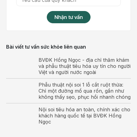
mạnh mẽ, kể cả khi gan bị cắt bỏ một phần vẫn có
thể tự tái sinh.
Nhận tư vấn
Bài viết tư vấn sức khỏe liên quan
BVĐK Hồng Ngọc - địa chỉ thăm khám
và phẫu thuật tiêu hóa uy tín cho người
Việt và người nước ngoài
Phẫu thuật nội soi 1 lỗ cắt ruột thừa:
Chỉ một đường mổ qua rốn, gần như
không thấy sẹo, phục hồi nhanh chóng
Gan là bộ phận đảm nhận nhiều chức năng và rất dễ
bị tấn công gây bệnh
Nội soi tiêu hóa an toàn, chính xác cho
khách hàng quốc tế tại BVĐK Hồng
Chức năng thải độc
Ngọc
Đây là chức năng chính và quan trọng nhất của gan.