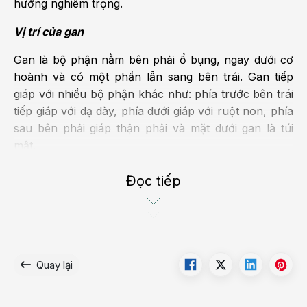
hưởng nghiêm trọng.
Vị trí của gan
Gan là bộ phận nằm bên phải ổ bụng, ngay dưới cơ
hoành và có một phần lẫn sang bên trái. Gan tiếp
giáp với nhiều bộ phận khác như: phía trước bên trái
tiếp giáp với dạ dày, phía dưới giáp với ruột non, phía
sau bên phải giáp thận phải và mặt dưới gan là túi
mật.
Gan có hình dạng tựa như nửa quả dưa hấu cắt
Đọc tiếp
chéo, chạy dọc theo cung sườn phải và bắt chéo
sang vùng thượng vị, cung sườn trái.
Chức năng chính của gan
Gan là bộ phận vô cùng quan trọng đối với sức
Quay lại
khỏe, đảm nhiệm nhiều chức năng khác nhau, trong
đó có 5 nhiệm vụ chính là chức năng chuyển hóa,