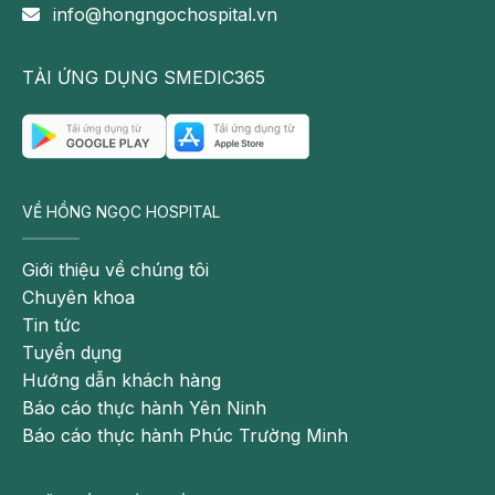
info@hongngochospital.vn
triệu
chứng
bắt
TẢI ỨNG DỤNG SMEDIC365
đầu
thường
là
sự
xuất
VỀ HỒNG NGỌC HOSPITAL
hiện
một
Giới thiệu về chúng tôi
mụn
Chuyên khoa
nước
Tin tức
nhỏ
Tuyển dụng
rất
Hướng dẫn khách hàng
dễ
Báo cáo thực hành Yên Ninh
vỡ,
Báo cáo thực hành Phúc Trường Minh
để
lại