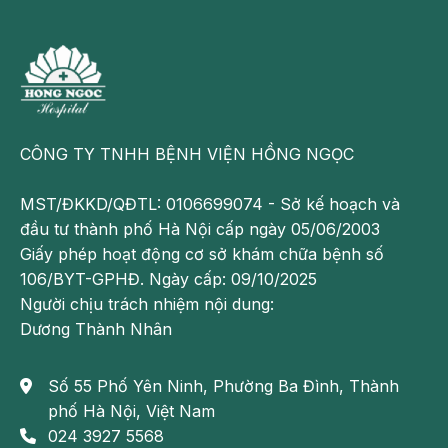
đến
khoảng
20%
dân
số
bị
CÔNG TY TNHH BỆNH VIỆN HỒNG NGỌC
nhiệt
miệng
MST/ĐKKD/QĐTL: 0106699074 - Sở kế hoạch và
thường
đầu tư thành phố Hà Nội cấp ngày 05/06/2003
xuyên.
Giấy phép hoạt động cơ sở khám chữa bệnh số
106/BYT-GPHĐ. Ngày cấp: 09/10/2025
Bệnh
Người chịu trách nhiệm nội dung:
có
Dương Thành Nhân
nhiều
thể
Số 55 Phố Yên Ninh, Phường Ba Đình, Thành
khác
phố Hà Nội, Việt Nam
nhau
024 3927 5568
nhưng