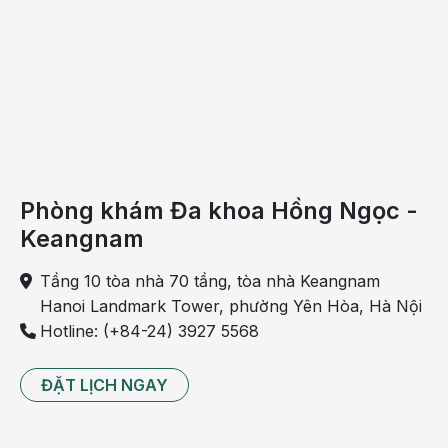
mỗi
người.
Những
gì
bạn
chưa
biết
về
Phòng khám Đa khoa Hồng Ngọc -
'nhiệt
Keangnam
miệng'?
Tầng 10 tòa nhà 70 tầng, tòa nhà Keangnam
Nhiệt
Hanoi Landmark Tower, phường Yên Hòa, Hà Nội
miệng
Hotline: (+84-24) 3927 5568
là
bệnh
ĐẶT LỊCH NGAY
thường
gặp,
hầu