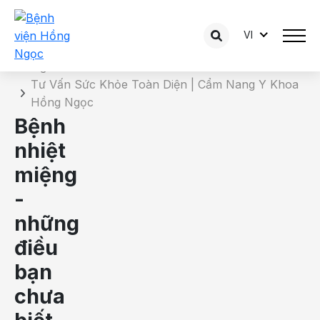
VI
Chi tiết bài tư vấn
Trang chủ
Tư Vấn Sức Khỏe Toàn Diện | Cẩm Nang Y Khoa
Hồng Ngọc
Bệnh
nhiệt
miệng
-
những
điều
bạn
chưa