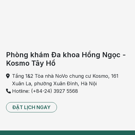
như
trong
đời
ai
cũng
mắc
phải
Phòng khám Đa khoa Hồng Ngọc -
tối
Kosmo Tây Hồ
thiểu
một
Tầng 1&2 Tòa nhà NoVo chung cư Kosmo, 161
lần.
Xuân La, phường Xuân Đỉnh, Hà Nội
Có
Hotline: (+84-24) 3927 5568
nghiên
cứu
ĐẶT LỊCH NGAY
khoa
học
cho
thấy