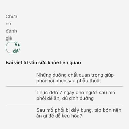
phòng
ngừa,
Chưa
ăn
có
uống
đánh
và
giá
nghỉ
Viết
ngơi
đánh
đúng
giá
Bài viết tư vấn sức khỏe liên quan
cách.
Những dưỡng chất quan trọng giúp
Rõ
phổi hồi phục sau phẫu thuật
ràng,
bệnh
Thực đơn 7 ngày cho người sau mổ
nhiệt
phổi dễ ăn, đủ dinh dưỡng
miệng
Sau mổ phổi bị đầy bụng, táo bón nên
(hay
ăn gì để dễ tiêu hóa?
còn
gọi