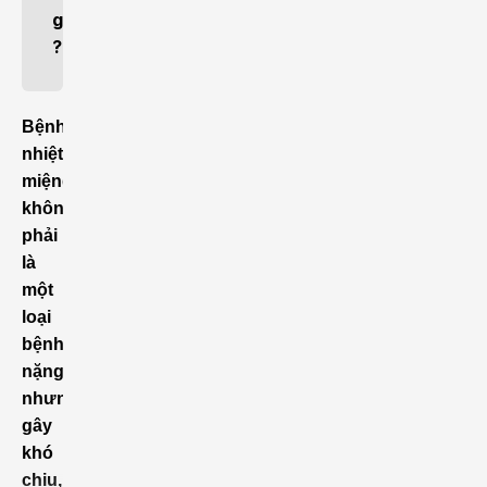
g
?
Bệnh
nhiệt
miệng
không
phải
là
một
loại
bệnh
nặng
nhưng
gây
khó
chịu,