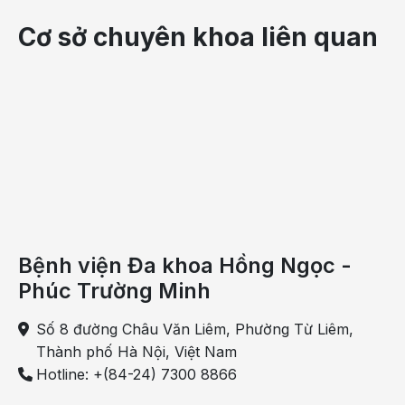
là lở
Cơ sở chuyên khoa liên quan
miệng)
hoàn
toàn
không
“dễ
chịu”
chút
nào
khi
mắc
Bệnh viện Đa khoa Hồng Ngọc -
phải.
Những
Phúc Trường Minh
cơn
Số 8 đường Châu Văn Liêm, Phường Từ Liêm,
đau
Thành phố Hà Nội, Việt Nam
do
Hotline: +(84-24) 7300 8866
nhiệt
miệng