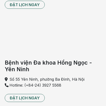
gây
ĐẶT LỊCH NGAY
ra có
thể
ảnh
hưởng
mạnh
đến
chuyện
ăn,
chuyện
Bệnh viện Đa khoa Hồng Ngọc -
ngủ,
Yên Ninh
cũng
như
Số 55 Yên Ninh, phường Ba Đình, Hà Nội
cuộc
Hotline: (+84-24) 3927 5568
sống
“bình
ĐẶT LỊCH NGAY
thường”
của