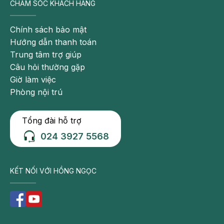
CHĂM SÓC KHÁCH HÀNG
một
vết
Chính sách bảo mật
lở
Hướng dẫn thanh toán
nông
Trung tâm trợ giúp
ở
Câu hỏi thường gặp
niêm
Giờ làm việc
mạc
Phòng nội trú
miệng,
hình
Tổng đài hỗ trợ
tròn
hoặc
024 3927 5568
bầu
dục,
đường
KẾT NỐI VỚI HỒNG NGỌC
kính
từ
2-
10