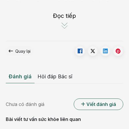
Cho đến nay, vẫn chưa có số liệu thống kê các bệnh học
đường của học sinh trên phạm vi toàn quốc. Nhưng qua
Đọc tiếp
kết quả nghiên cứu của các đề tài khoa học tiến hành ở
các địa phương, tỷ lệ mắc tật cận thị ở học sinh Việt Nam
tăng lên ở mức báo động.
Nguyên nhân của thực trạng này là do nhu cầu sử dụng
Quay lại
thị lực nhìn gần trong học tập và sinh hoạt trong cuộc
sống hiện đại ngày càng tăng cao, cường độ học quá
nhiều, quá căng thẳng, hay kích thước bàn ghế không
đúng tiêu chuẩn, tư thế ngồi học không đúng, thiếu ánh
Đánh giá
Hỏi đáp Bác sĩ
sáng, nhất là tình trạng sử dụng vi tính hoặc xem ti vi quá
nhiều.
Chưa có đánh giá
Viết đánh giá
Bài viết tư vấn sức khỏe liên quan