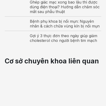
Ghép giác mạc xong bao lâu thì được
dùng điện thoại? Hướng dẫn chăm sóc
mắt sau phẫu thuật
Bệnh phụ khoa bị nổi mụn: Nguyên
nhân & cách chữa vùng kín bị nổi mụn
Gợi ý 3 thực đơn theo ngày giúp giảm
cholesterol cho người bệnh tim mạch
Cận thị là tình trạng rất phổ biến ở trẻ em hiện nay
Cong vẹo cột sống cũng gia tăng
Cơ sở chuyên khoa liên quan
Sau cận thị, thực trạng cong vẹo cột sống cũng đang có
xu hướng gia tăng trong học sinh. Nguyên nhân do độ
cong cột sống của trẻ nhỏ hơn của người lớn. Độ mềm
dẻo, linh hoạt cột sống lớn hơn.
Vì vậy, khi trẻ học tập, sinh hoạt, nếu tư thế không đúng,
cột sống dễ mắc các tật khó chữa như: Cong lưng (đoạn
cột sống ngực quá cong lồi); vẹo lưng (đoạn cột sống
ngực cong sang hai bên) và ưỡn lưng (đoạn cột sống