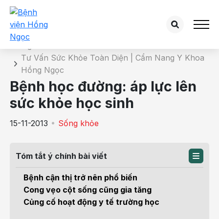
Chi tiết bài tư vấn
Trang chủ
Tư Vấn Sức Khỏe Toàn Diện | Cẩm Nang Y Khoa
Hồng Ngọc
Bệnh học đường: áp lực lên
sức khỏe học sinh
15-11-2013
Sống khỏe
Tóm tắt ý chính bài viết
Bệnh cận thị trở nên phổ biến
Cong vẹo cột sống cũng gia tăng
Củng cố hoạt động y tế trường học