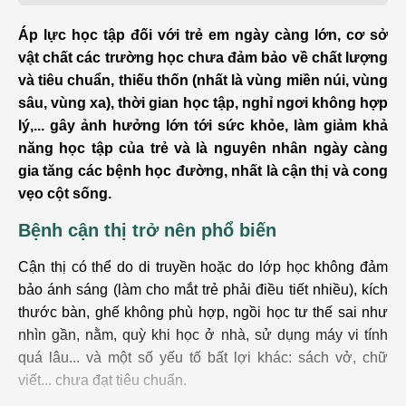
Áp lực học tập đối với trẻ em ngày càng lớn, cơ sở
vật chất các trường học chưa đảm bảo về chất lượng
và tiêu chuẩn, thiếu thốn (nhất là vùng miền núi, vùng
sâu, vùng xa), thời gian học tập, nghỉ ngơi không hợp
lý,... gây ảnh hưởng lớn tới sức khỏe, làm giảm khả
năng học tập của trẻ và là nguyên nhân ngày càng
gia tăng các bệnh học đường, nhất là cận thị và cong
vẹo cột sống.
Bệnh cận thị trở nên phổ biến
Cận thị có thể do di truyền hoặc do lớp học không đảm
bảo ánh sáng (làm cho mắt trẻ phải điều tiết nhiều), kích
thước bàn, ghế không phù hợp, ngồi học tư thế sai như
nhìn gần, nằm, quỳ khi học ở nhà, sử dụng máy vi tính
quá lâu... và một số yếu tố bất lợi khác: sách vở, chữ
viết... chưa đạt tiêu chuẩn.