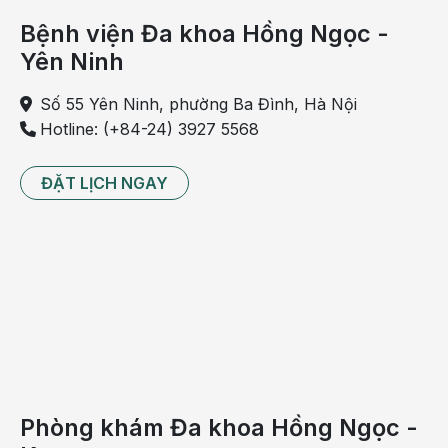
Bệnh viện Đa khoa Hồng Ngọc -
Yên Ninh
Số 55 Yên Ninh, phường Ba Đình, Hà Nội
Hotline: (+84-24) 3927 5568
ĐẶT LỊCH NGAY
Củng cố hoạt động y tế trường học
Trong giai đoạn 2010-2015, Chương trình mục tiêu quốc
gia phòng chống bệnh học đường sẽ tập trung can thiệp
Phòng khám Đa khoa Hồng Ngọc -
cho học sinh các bậc tiểu học, THCS và THPT trong cả