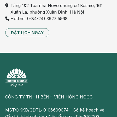
triển toàn diện thể chất và tinh thần, có sức khỏe tốt để
Tầng 1&2 Tòa nhà NoVo chung cư Kosmo, 161
học tập.
Xuân La, phường Xuân Đỉnh, Hà Nội
Hotline: (+84-24) 3927 5568
Những thông tin cung cấp trong bài viết của Bệnh viện
Đa khoa Hồng Ngọc chỉ có tính chất tham khảo, không
ĐẶT LỊCH NGAY
thay thế cho việc chẩn đoán hoặc điều trị y khoa.
Theo dõi fanpage của Bệnh viện Đa khoa Hồng Ngọc
để biết thêm thông tin bổ ích khác:
https://www.facebook.com/BenhvienHongNgoc/
CÔNG TY TNHH BỆNH VIỆN HỒNG NGỌC
MST/ĐKKD/QĐTL: 0106699074 - Sở kế hoạch và
đầu tư thành phố Hà Nội cấp ngày 05/06/2003