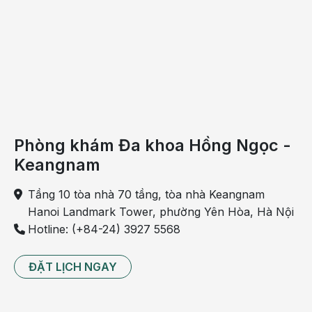
bởi luôn có những người rình rập để theo dõi, làm
hại mình. Tuy nhiên, điều này chỉ là tưởng tượng
ra.
Hoang tưởng cơ thể:
những vấn đề nhỏ nhất trên
cơ thể đều là mối quan tâm ở ngưởi bệnh hoang
tưởng. Họ lo lắng bởi các vấn đề không có thật: bị
dị hình, nhiễm kí sinh trùng, bị dị hình, bị xấu xí,…
Phòng khám Đa khoa Hồng Ngọc -
Bệnh hoang tưởng ở người già còn khiến bệnh nhân
Keangnam
mắc các chứng rối loạn hỗn hợp. Bệnh nhân có thể
mắc trên 2 rối loạn như đã liệt kê ở trên.
Tầng 10 tòa nhà 70 tầng, tòa nhà Keangnam
Hanoi Landmark Tower, phường Yên Hòa, Hà Nội
Hotline: (+84-24) 3927 5568
ĐẶT LỊCH NGAY