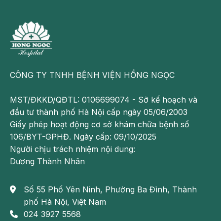
Có tiền sử mắc rối loạn tâm lý, hoặc các bệnh liên
quan đến não bộ.
Đã sử dụng nhiều thuốc trong điều trị bệnh, hoặc
đã bị chấn thương não.
CÔNG TY TNHH BỆNH VIỆN HỒNG NGỌC
Không chữa trị bệnh hoang tưởng ở người
già gây ra hệ lụy gì?
MST/ĐKKD/QĐTL: 0106699074 - Sở kế hoạch và
Người bệnh hoang tưởng không nhận thức rõ độ ảnh
đầu tư thành phố Hà Nội cấp ngày 05/06/2003
hưởng của bệnh, nên có thể chậm trễ, hoặc từ chối
Giấy phép hoạt động cơ sở khám chữa bệnh số
điều trị. Điều này ảnh hưởng không nhỏ đến chất
106/BYT-GPHĐ. Ngày cấp: 09/10/2025
lượng cuộc sống, ảnh hưởng đến những người xung
Người chịu trách nhiệm nội dung:
quanh.
Dương Thành Nhân
Những tác hại nghiệm trọng của bệnh hoang tưởng ở
Số 55 Phố Yên Ninh, Phường Ba Đình, Thành
người già:
phố Hà Nội, Việt Nam
Rạn nứt các mối quan hệ:
bệnh lý khiến tinh thần
024 3927 5568