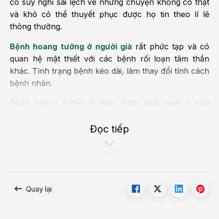
có suy nghĩ sai lệch về những chuyện không có thật
và khó có thể thuyết phục được họ tin theo lí lẽ
thông thường.
Bệnh hoang tưởng ở người già
rất phức tạp và có
quan hệ mật thiết với các bệnh rối loạn tâm thần
khác. Tình trạng bệnh kéo dài, làm thay đổi tính cách
bệnh nhân.
Bệnh hoang tưởng thường được khởi phát ở tuổi
trung niên. May mắn là người bệnh vẫn có thể sinh
hoạt bình thường, nếu như không ở trong giai đoạn
Đọc tiếp
hưng cảm. Bệnh không ảnh hưởng tới chức năng tâm
lý xã hội, không giống như ở bệnh tâm thần phân liệt.
Quay lại