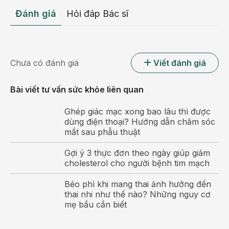
Đánh giá
Hỏi đáp Bác sĩ
Chưa có đánh giá
Viết đánh giá
Bài viết tư vấn sức khỏe liên quan
Bệnh hoang tưởng ở người già khiến bệnh nhân xa
lánh người thân
Ghép giác mạc xong bao lâu thì được
dùng điện thoại? Hướng dẫn chăm sóc
Dấu hiệu bệnh hoang tưởng ở người già
mắt sau phẫu thuật
Không có biểu hiện rõ ràng nào có thể mô tả triệu
Gợi ý 3 thực đơn theo ngày giúp giảm
chứng cụ thể của bệnh hoang tưởng ở người già. Chỉ
cholesterol cho người bệnh tim mạch
có bác sĩ chuyên khoa có phương pháp chẩn đoán
Béo phì khi mang thai ảnh hưởng đến
lâm sàng và cận lâm sàng để phát hiện bệnh chuẩn
thai nhi như thế nào? Những nguy cơ
xác nhất.
mẹ bầu cần biết
Tuy nhiên, người bệnh có thể tham khảo các triệu