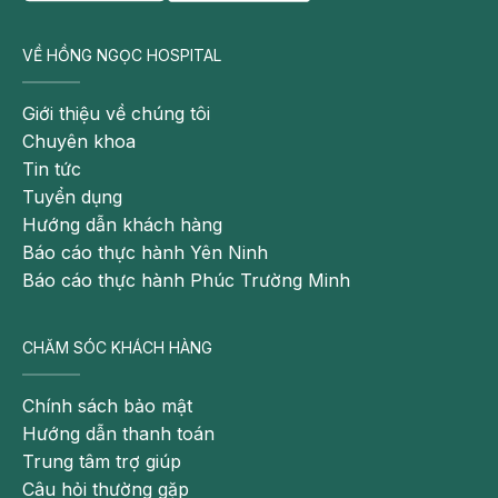
dụng khăn ấm chườm khắp người để có thể cân
bằng nhiệt độ giúp giảm sốt nhanh chóng. Mẹ
VỀ HỒNG NGỌC HOSPITAL
cũng nên uống đủ nước, bổ sung điện giải để
cơ thể không bị mất nước quá đà.
Giới thiệu về chúng tôi
Chuyên khoa
Tin tức
Tuyển dụng
Hướng dẫn khách hàng
Báo cáo thực hành Yên Ninh
Báo cáo thực hành Phúc Trường Minh
CHĂM SÓC KHÁCH HÀNG
Chính sách bảo mật
Chườm ấm có thể giúp mẹ hạ sốt tức thì
Hướng dẫn thanh toán
Trung tâm trợ giúp
Có nhiều bà bầu đề nghị dùng biện pháp chấm dứt
Câu hỏi thường gặp