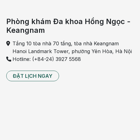
Phòng khám Đa khoa Hồng Ngọc -
Keangnam
Tầng 10 tòa nhà 70 tầng, tòa nhà Keangnam
Hanoi Landmark Tower, phường Yên Hòa, Hà Nội
Hotline: (+84-24) 3927 5568
ĐẶT LỊCH NGAY
Sốt virus có thể làm gia tăng nguy cơ sảy thai trong
tam cá nguyệt thứ nhất
Đến tam cá nguyệt thứ hai, tỷ lệ các biến chứng do mẹ bị
sốt virus ở thai nhi nói chung sẽ giảm đi. Thực tế, thai nhi
càng lớn sẽ càng an toàn do thời điểm đó thai nhi và
bánh nhau đã phát triển đến mức độ nhất định có khả