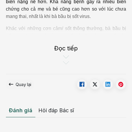
biến nặng nề hơn. Khả năng bệnh gây ra nhiều biến
chứng cho cả mẹ và bé cũng cao hơn so với lúc chưa
mang thai, nhất là khi bà bầu bị sốt virus.
Khác với những cơn cảm/ sốt thông thường, bà bầu bị
sốt virus thường có thời gian sốt trên 7 ngày, cơn sốt kéo
dài từng cơn và sốt cao từ 38 – 39 độ C. Điểm đặc biệt là
Đọc tiếp
khi bị sốt virus, trong khoảng 3 ngày đầu, mẹ bầu có thể
sẽ thấy xuất hiện phát ban khắp cơ thể. Vết ban sẽ giảm
dần khi mẹ hạ sốt và tăng lên khi sốt cao.
Bà bầu bị sốt virus có nguy hiểm nhiều không còn tùy
Quay lại
theo tuổi thai và loại virus mà mẹ mắc phải, nhưng đều sẽ
gây hại cho cả mẹ và bé.
Bà bầu bị sốt virus do đâu?
Đánh giá
Hỏi đáp Bác sĩ