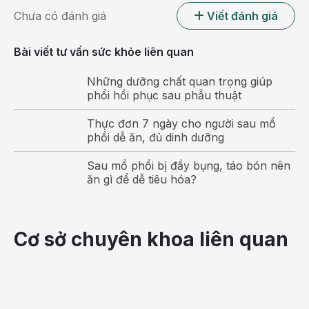
Chưa có đánh giá
Viết đánh giá
Bài viết tư vấn sức khỏe liên quan
Những dưỡng chất quan trọng giúp
phổi hồi phục sau phẫu thuật
Thực đơn 7 ngày cho người sau mổ
phổi dễ ăn, đủ dinh dưỡng
Sốt cao kéo dài kèm phát ban có thể là dấu hiệu bị
Sau mổ phổi bị đầy bụng, táo bón nên
sốt virus mà mẹ bầu nên nhớ
ăn gì để dễ tiêu hóa?
Trong 9 tháng thai kỳ, sức đề kháng của mẹ bị suy
giảm, tạo điều kiện thuận lợi để các vi khuẩn, virus
Cơ sở chuyên khoa liên quan
tấn công gây bệnh.
Bà bầu bị sốt virus
có thể liên
quan đến các tác nhân như virus sởi, nhiễm virus sốt xuất
huyết, nhiễm parvovirus, bạch cầu đơn nhân nhiễm trùng,
Rubella. Ngoài ra, một số yếu tố khác có thể làm mẹ bầu