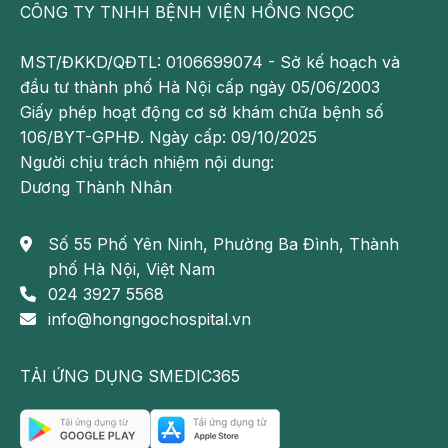
CÔNG TY TNHH BỆNH VIỆN HỒNG NGỌC
Kinh nghiệm chăm sóc bà bầu khi bị sốt an
toàn và khoa học
MST/ĐKKD/QĐTL: 0106699074 - Sở kế hoạch và
Bị sốt khi mang thai có đáng lo? Mẹ bầu
đầu tư thành phố Hà Nội cấp ngày 05/06/2003
cần lưu ý điều gì?
Giấy phép hoạt động cơ sở khám chữa bệnh số
106/BYT-GPHĐ. Ngày cấp: 09/10/2025
Phương pháp điều trị sốt virus cho bà
bầu
Người chịu trách nhiệm nội dung:
Dương Thành Nhân
Cho đến nay vẫn chưa có thuốc đặc trị sốt
virus ở bà bầu. Trường hợp b
à bầu bị sốt virus
Số 55 Phố Yên Ninh, Phường Ba Đình, Thành
chủ yếu được điều trị để giảm sốt và cải thiện thể
phố Hà Nội, Việt Nam
trạng chống lại virus gây bệnh. Một số loại thuốc
024 3927 5568
như aspirin và ibuprofen không được khuyến cáo
info@hongngochospital.vn
dùng cho phụ nữ có thai vì có thể gây dị tật thai nhi.
Mẹ bầu có thể sử dụng paracetamol để giảm sốt,
TẢI ỨNG DỤNG SMEDIC365
nhưng phải tuân theo chỉ định của bác sĩ, không
uống quá 3 lần/ ngày.
Ngoài dùng thuốc, bà bầu bị sốt virus có thể sử