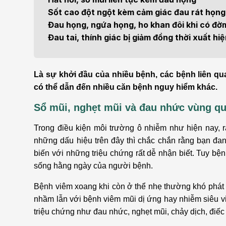
Bện
Sốt cao đột ngột kèm cảm giác đau rát họng
Thẩm mỹ
Ung
Đau họng, ngứa họng, ho khan đôi khi có đờ
Đau tai, thính giác bị giảm đồng thời xuất hiệ
Tiêu hóa - Gan - Mật
Thận
Nội Tiết
Vật 
Là sự khởi đầu của nhiều bệnh, các bệnh liên qua
chứ
có thể dẫn đến nhiều căn bệnh nguy hiểm khác.
Cấp cứu - Hồi sức tích
Sổ mũi, nghẹt mũi và đau nhức vùng qu
cực
Chấ
Trong điều kiện môi trường ô nhiễm như hiện nay, 
những dấu hiệu trên đây thì chắc chắn rằng bạn đan
biến với những triệu chứng rất dễ nhận biết. Tuy b
sống hằng ngày của người bệnh.
Bệnh viêm xoang khi còn ở thể nhẹ thường khó phát h
nhầm lẫn với bệnh viêm mũi dị ứng hay nhiễm siêu vi
triệu chứng như đau nhức, nghẹt mũi, chảy dịch, điếc