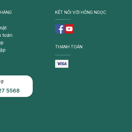
 HÀNG
KẾT NỐI VỚI HỒNG NGỌC
mật
 toán
úp
THANH TOÁN
gặp
rợ
27 5568