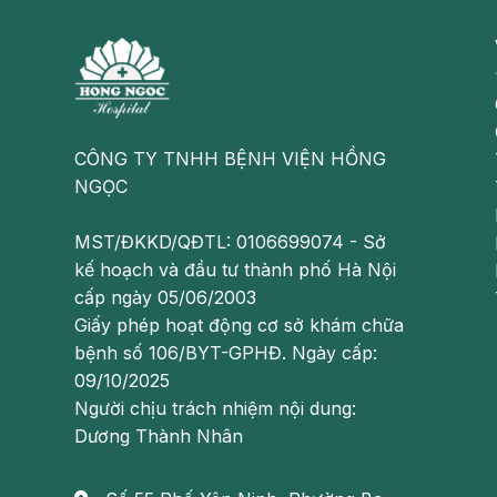
CÔNG TY TNHH BỆNH VIỆN HỒNG
NGỌC
Đau họng, ngứa họng, ho khan đôi khi
MST/ĐKKD/QĐTL: 0106699074 - Sở
Đây là dấu hiệu đặc trưng cho thấy bạn đang bị viê
kế hoạch và đầu tư thành phố Hà Nội
mãn tính là ho, cơn ho thường kéo dài dai dẳng và 
cấp ngày 05/06/2003
trạng đau họng âm ỉ gây khó chịu, bạn chỉ cần nuốt 
Giấy phép hoạt động cơ sở khám chữa
do dị ứng thì sẽ cảm thấy họng ngứa khó chịu như m
bệnh số 106/BYT-GPHĐ. Ngày cấp:
vật ra bên ngoài.
09/10/2025
Người chịu trách nhiệm nội dung:
Bên cạnh cảm giác ngứa, đau rát họng và ho khan, n
Dương Thành Nhân
bội nhiễm vi khuẩn còn là đờm trắng thì bị viêm họng d