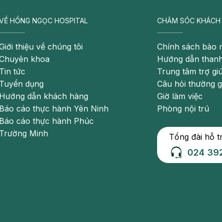
VỀ HỒNG NGỌC HOSPITAL
CHĂM SÓC KHÁCH
Giới thiệu về chúng tôi
Chính sách bảo 
Chuyên khoa
Hướng dẫn thanh
Tin tức
Trung tâm trợ gi
Tuyển dụng
Câu hỏi thường 
 có đờm
Hướng dẫn khách hàng
Giờ làm việc
Báo cáo thực hành Yên Ninh
Phòng nội trú
m họng mãn tính. Dấu hiệu đầu tiên báo hiện bệnh viêm họng
Báo cáo thực hành Phúc
xuất hiện nhiều về đêm. Sau những cơn ho sẽ dẫn đến tình
Trường Minh
Tổng đài hỗ t
nước bọt là thấy đau tức họng. Nếu người bệnh bị viêm họng
ắc phải vật gì đó trong họng và chỉ muốn khạc ho để đẩy dị
024 39
ếu xuất hiện đờm xanh thì bạn đã bị viêm họng mãn tính do
o siêu vi.