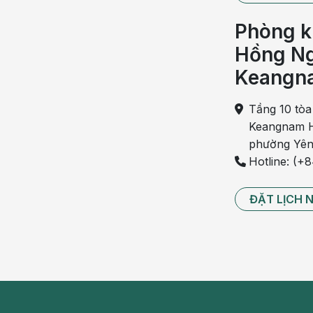
là do amidan gia tăng kích thước khi bị viêm khiến c
Phòng k
Bên cạnh đó, khi nuốt và ho, bệnh nhân có cảm giác đa
Hồng Ng
hô hấp cũng bị ảnh hưởng khi tổ chức với biểu hiện l
Keangn
Tầng 10 tòa
Keangnam H
phường Yên
Hotline: (+
ĐẶT LỊCH 