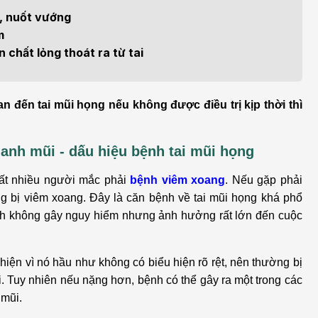
h học Ung bướu
Bệnh học Tim mạch
, nuốt vướng
 bướu
Tim mạch
m
n chất lỏng thoát ra từ tai
 - Tiết niệu
Ngoại khoa
lý trị liệu - Phục hồi
Tâm lý và sức khỏe tâm
n đến tai mũi họng nếu không được điều trị kịp thời thì
c năng
thần
anh mũi - dấu hiệu bệnh tai mũi họng
n thương chỉnh hình
Nam học
rất nhiều người mắc phải
bệnh viêm xoang
. Nếu gặp phải
g bị viêm xoang. Đây là căn bệnh về tai mũi họng khá phổ
ệnh không gây nguy hiểm nhưng ảnh hưởng rất lớn đến cuộc
iện vì nó hầu như không có biểu hiện rõ rệt, nên thường bị
. Tuy nhiên nếu nặng hơn, bệnh có thể gây ra một trong các
 mũi.