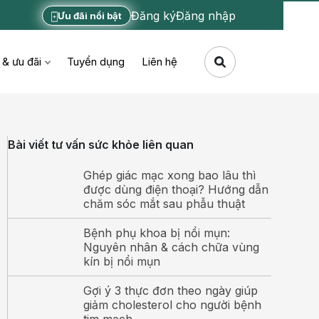
Đăng ký
Đăng nhập
Ưu đãi nổi bật
 & ưu đãi
Tuyển dụng
Liên hệ
Bài viết tư vấn sức khỏe liên quan
Ghép giác mạc xong bao lâu thì
được dùng điện thoại? Hướng dẫn
chăm sóc mắt sau phẫu thuật
Bệnh phụ khoa bị nổi mụn:
Nguyên nhân & cách chữa vùng
kín bị nổi mụn
Gợi ý 3 thực đơn theo ngày giúp
giảm cholesterol cho người bệnh