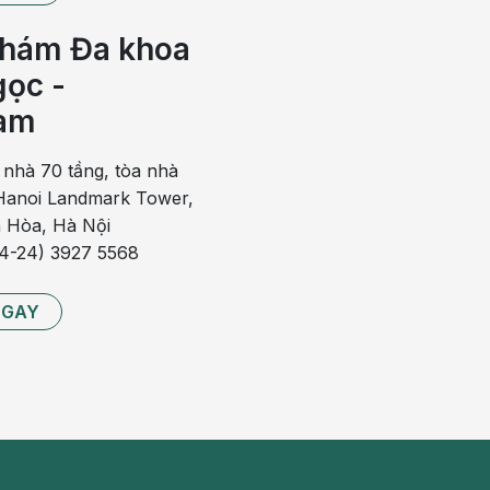
húng ta cảm thấy vướng víu, gây cản trở trong việc ăn uống.
hám Đa khoa
u rát cổ họng, đôi khi đau nhói lên tai. Khi viêm amidan, hệ
ọc -
à khó thở và ngáy to vào ban đêm.
am
 nhà 70 tầng, tòa nhà
anoi Landmark Tower,
 Hòa, Hà Nội
84-24) 3927 5568
NGAY