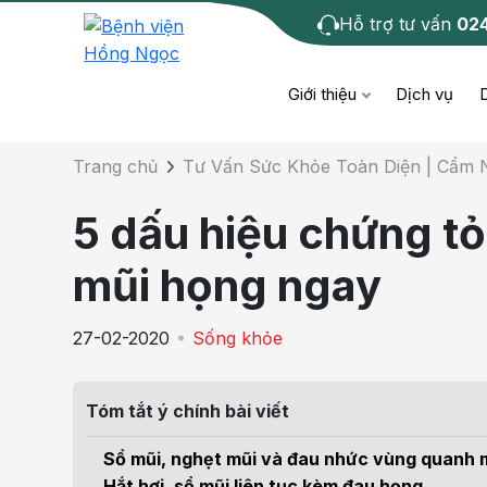
Hỗ trợ tư vấn
02
Chi tiết bài tư 
Giới thiệu
Dịch vụ
Trang chủ
Tư Vấn Sức Khỏe Toàn Diện | Cẩm
Bệnh học
Dươ
Bện
5 dấu hiệu chứng tỏ
Cơ xương khớp
Da li
Bện
mũi họng ngay
Giáo dục sức khỏe
Chẩ
Bện
27-02-2020
Sống khỏe
- M
Tiêm chủng
Răng
Bệnh
Tóm tắt ý chính bài viết
Tầm soát ung thư
Tai 
Bện
Sổ mũi, nghẹt mũi và đau nhức vùng quanh m
Điện quang can thiệp
Khá
Hắt hơi, sổ mũi liên tục kèm đau họng