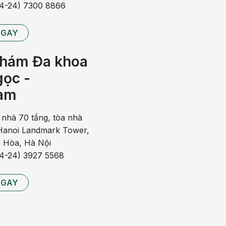
84-24) 7300 8866
nh họng. Cơ quan này có khả năng bắt giữ và tiêu diệt
 vi khuẩn xâm nhập nhiều có thể khiến amidan bị tổn
NGAY
hám Đa khoa
ức do hạch sưng to và chèn ép không gian trong họng.
ọc -
chứng đau rát, ngứa cổ họng, sốt, mệt mỏi, đau đầu và
am
 nhà 70 tầng, tòa nhà
anoi Landmark Tower,
m nhiễm vùng hầu họng gây ra cảm giác khó thở. Viêm
 Hòa, Hà Nội
 nhau. Vì vậy để xác định đúng tình trạng bệnh lý, bạn
84-24) 3927 5568
chẩn đoán và có hướng khắc phục phù hợp.
 họng có thể được cải thiện sau 7 - 10 ngày nếu được
NGAY
n, kéo dài có thể khiến bệnh tiến triển mãn tính và ảnh