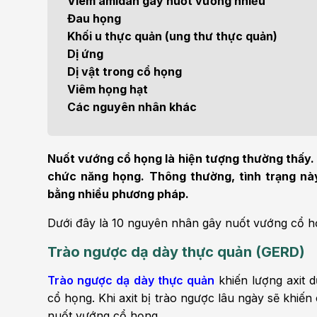
Viêm amidan gây nuốt vướng nhiều
Bện
Đau họng
Thẩm mỹ
Ung
Khối u thực quản (ung thư thực quản)
Dị ứng
Tiêu hóa - Gan - Mật
Thận
Dị vật trong cổ họng
Viêm họng hạt
Nội Tiết
Vật 
Các nguyên nhân khác
chứ
Cấp cứu - Hồi sức tích
cực
Chấ
Nuốt vướng cổ họng là hiện tượng thường thấy. Đ
chức năng họng. Thông thường, tình trạng nà
bằng nhiều phương pháp.
Dưới đây là 10 nguyên nhân gây nuốt vướng cổ h
Trào ngược dạ dày thực quản (GERD)
Trào ngược dạ dày thực quản
khiến lượng axit d
cổ họng. Khi axit bị trào ngược lâu ngày sẽ khiế
nuốt vướng cổ họng.