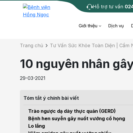
Hỗ trợ tư vấn
02
Chi tiết bài tư 
Giới thiệu
Dịch vụ
Trang chủ
Tư Vấn Sức Khỏe Toàn Diện | Cẩm
Bệnh học
Dươ
Bện
10 nguyên nhân gây
Cơ xương khớp
Da li
Bện
29-03-2021
Giáo dục sức khỏe
Chẩ
Bện
- M
Tóm tắt ý chính bài viết
Tiêm chủng
Răng
Bệnh
Trào ngược dạ dày thực quản (GERD)
Tầm soát ung thư
Tai 
Bệnh hen suyễn gây nuốt vướng cổ họng
Bện
Lo lắng
Điện quang can thiệp
Khá