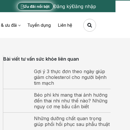
Đăng ký
Đăng nhập
Ưu đãi nổi bật
 & ưu đãi
Tuyển dụng
Liên hệ
Bài viết tư vấn sức khỏe liên quan
Gợi ý 3 thực đơn theo ngày giúp
giảm cholesterol cho người bệnh
tim mạch
Béo phì khi mang thai ảnh hưởng
đến thai nhi như thế nào? Những
nguy cơ mẹ bầu cần biết
Những dưỡng chất quan trọng
giúp phổi hồi phục sau phẫu thuật