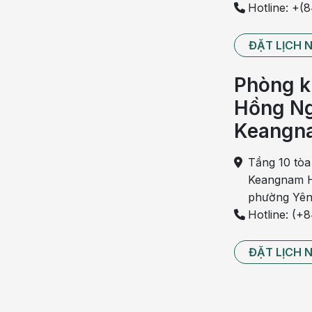
Hotline: +(
Amidan là hai hạch bạch huyết nằm ở hai bên thà
virus và vi khuẩn gây nhiễm trùng. Trường hợp
ĐẶT LỊCH 
thương, sưng tấy.
Phòng k
Viêm amidan
thường khiến cổ họng có cảm giác t
Hồng Ng
Bên cạnh đó, căn bệnh này còn gây ra các triệu 
ù tai.
Keangn
Đau họng
Tầng 10 tòa
Keangnam H
Tương tự như bệnh viêm amidan, tình trạng viê
phường Yên
họng và viêm amidan có những biểu hiện tương tự
Hotline: (+
nên đi khám chuyên khoa tai mũi họng để được 
Tình trạng viêm nhiễm ở amidan và niêm mạc hầu
ĐẶT LỊCH 
điều trị đúng cách. Ngược lại, tình trạng chủ qua
hưởng tiêu cực đến các cơ quan tai mũi họng.