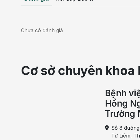
Chưa có đánh giá
Cơ sở chuyên khoa 
Bệnh vi
Hồng Ng
Trường 
Lo lắng căng thẳng quá mứ
Số 8 đường
Từ Liêm, T
Viêm amidan gây nuốt vướng nhiều