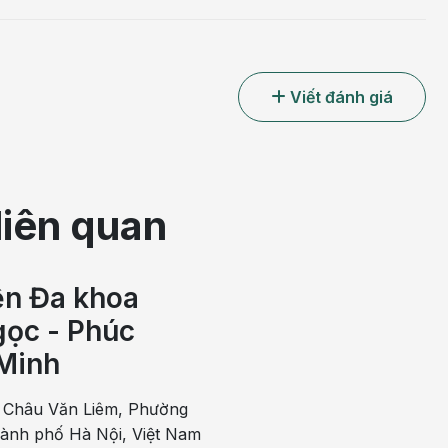
Viết đánh giá
liên quan
ện Đa khoa
ọc - Phúc
Minh
c có thể gây nuốt vướng cổ họng
 Châu Văn Liêm, Phường
hành phố Hà Nội, Việt Nam