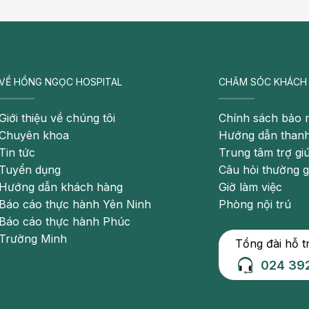
ho
VỀ HỒNG NGỌC HOSPITAL
CHĂM SÓC KHÁCH
Giới thiệu về chúng tôi
Chính sách bảo 
uốc lá, uống rượu bia… có thể làm tổn thương thực quản
Chuyên khoa
Hướng dẫn thanh
h thành và phát triển, không gian trong thực quản bị thu
Tin tức
Trung tâm trợ gi
Tuyển dụng
Câu hỏi thường 
Hướng dẫn khách hàng
Giờ làm việc
t nghiêm trọng và có thể để lại di chứng vĩnh viễn nếu
Báo cáo thực hành Yên Ninh
Phòng nội trú
ứng nghẹn ở cổ, ung thư thực quản còn gây ra các triệu
Báo cáo thực hành Phúc
ức ngực, mất nước, thiếu máu, đau bả vai, buồn nôn
Trường Minh
Tổng đài hỗ t
024 39
hững nguyên nhân khiến cổ họng bị sưng và cảm giác