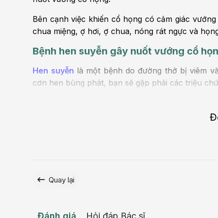
Bên cạnh việc khiến cổ họng có cảm giác vướng 
chua miệng, ợ hơi, ợ chua, nóng rát ngực và họn
Bệnh hen suyễn gây nuốt vướng cổ họ
Hen suyễn
là một bệnh do đường thở bị viêm và 
cơn hen bùng phát, bạn sẽ gặp phải các triệu ch
Khi cơn hen bùng phát, bạn có thể cảm thấy khó 
Đ
Lo lắng
Cổ họng có cảm giác nghẹt thở có thể do lo lắ
thường không quá nghiêm trọng và có thể biến mất
Quay lại
Đánh giá
Hỏi đáp Bác sĩ