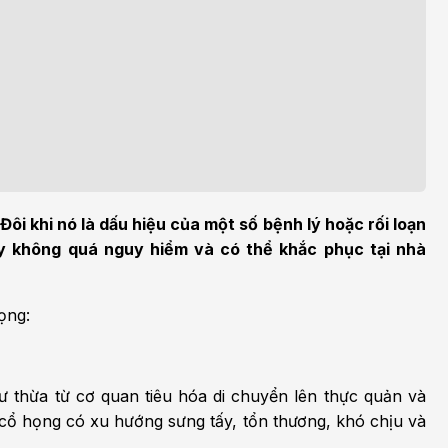
h học Ung bướu
Bệnh học Tim mạch
 bướu
Tim mạch
 - Tiết niệu
Ngoại khoa
lý trị liệu - Phục hồi
Tâm lý và sức khỏe tâm
c năng
thần
n thương chỉnh hình
Nam học
ôi khi nó là dấu hiệu của một số bệnh lý hoặc rối loạn
y không quá nguy hiểm và có thể khắc phục tại nhà
ọng:
ư thừa từ cơ quan tiêu hóa di chuyển lên thực quản và
n cổ họng có xu hướng sưng tấy, tổn thương, khó chịu và