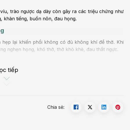
víu, trào ngược dạ dày còn gây ra các triệu chứng như
g, khàn tiếng, buồn nôn, đau họng.
ng
hẹp lại khiến phổi không có đủ không khí để thở. Khi
ứng nghẹn họng, khó thở, thở khò khè, đau thắt ngực.
thở, nghẹn họng, thở khò khè, v.v.
ọc tiếp
ng và căng thẳng quá mức. Tuy nhiên, triệu chứng này
 nếu tình trạng lo lắng được cải thiện.
Chia sẻ: