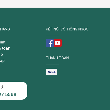
 HÀNG
KẾT NỐI VỚI HỒNG NGỌC
mật
 toán
úp
THANH TOÁN
gặp
rợ
27 5568