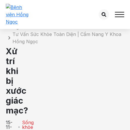
Chi tiết bài tư vấn
Trang chủ
Tư Vấn Sức Khỏe Toàn Diện | Cẩm Nang Y Khoa
Hồng Ngọc
Xử
trí
khi
bị
xước
giác
mạc?
15-
Sống
11-
khỏe