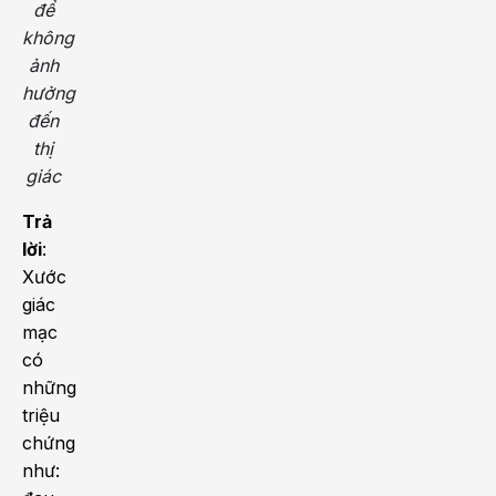
để
không
ảnh
hưởng
đến
thị
giác
Trả
lời
:
Xước
giác
mạc
có
những
triệu
chứng
như: