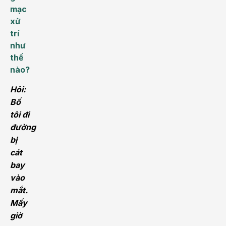
mạc
xử
trí
như
thế
nào?
Hỏi:
Bố
tôi đi
đường
bị
cát
bay
vào
mắt.
Mấy
giờ