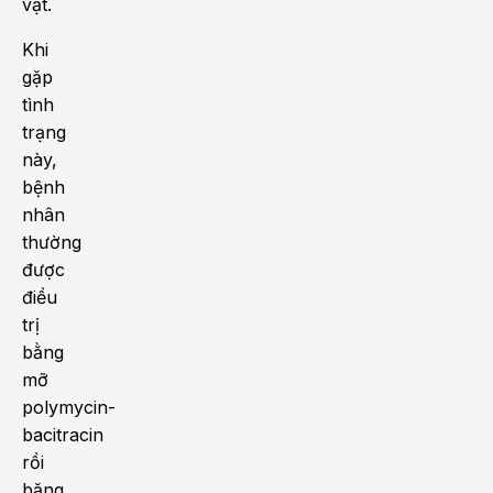
vật.
Khi
gặp
tình
trạng
này,
bệnh
nhân
thường
được
điều
trị
bằng
mỡ
polymycin-
bacitracin
rồi
băng