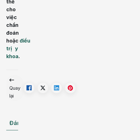
thế
cho
việc
chẩn
đoán
hoặc
điều
trị y
khoa
.
Quay
lại
Đánh giá
Hỏi đáp Bác sĩ