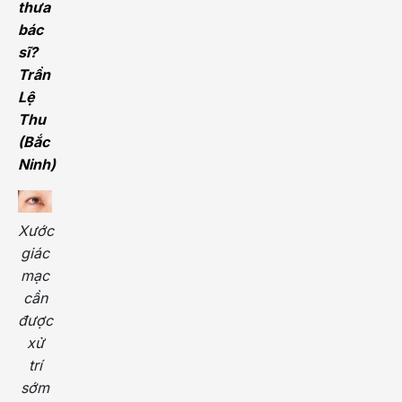
thưa
bác
sĩ?
Trần
Lệ
Thu
(Bắc
Ninh)
Xước
giác
mạc
cần
được
xử
trí
sớm