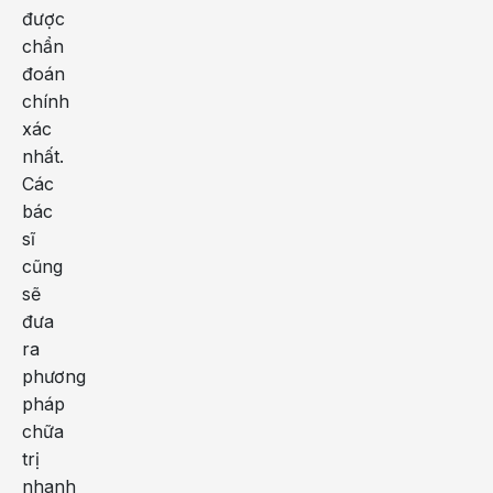
được
chẩn
đoán
chính
xác
nhất.
Các
bác
sĩ
cũng
sẽ
đưa
ra
phương
pháp
chữa
trị
nhanh