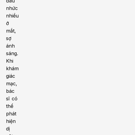
đau
nhức
nhiều
ở
mắt,
sợ
ánh
sáng.
Khi
khám
giác
mạc,
bác
sĩ có
thể
phát
hiện
dị