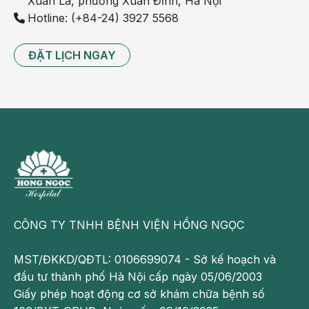
Xuân La, phường Xuân Đỉnh, Hà Nội
Hotline: (+84-24) 3927 5568
ĐẶT LỊCH NGAY
Can thiệp tái thông mạch qua da
Thường áp dụng trước khi chỉ định phẫu thuật do tái
CÔNG TY TNHH BỆNH VIỆN HỒNG NGỌC
thông mạch qua da ít xâm nhập hơn và ít nguy cơ hơn.
(can thiệp qua da với đường vào là vết chọc nhỏ ngoài
MST/ĐKKD/QĐTL: 0106699074 - Sở kế hoạch và
da, đưa một dây dẫn có bóng vào chỗ động mạch bị hẹp
đầu tư thành phố Hà Nội cấp ngày 05/06/2003
và bóng nong được đưa đến chỗ hẹp của động mạch.
Giấy phép hoạt động cơ sở khám chữa bệnh số