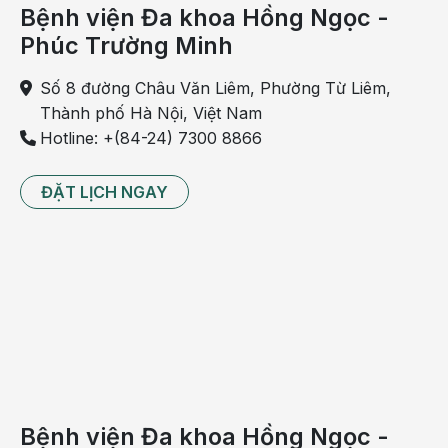
Bệnh viện Đa khoa Hồng Ngọc -
Phúc Trường Minh
Số 8 đường Châu Văn Liêm, Phường Từ Liêm,
Thành phố Hà Nội, Việt Nam
Hotline: +(84-24) 7300 8866
ĐẶT LỊCH NGAY
Vị trí đau cách hồi thường gặp
Làm gì khi bị đau cách hồi?
Kiểm soát các yếu tố nguy cơ
Giảm cholesterol máu làm giảm tiến triển bệnh động
Bệnh viện Đa khoa Hồng Ngọc -
mạch ngoại biên và giảm triệu chứng đau cách hồi.