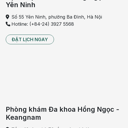
Yên Ninh
LDLcholesterol nên điều chỉnh xuống dưới 100mg/dL
(2,6mmol/L).
Số 55 Yên Ninh, phường Ba Đình, Hà Nội
Hotline: (+84-24) 3927 5568
Các biện pháp giảm lipid máu là thay đổi lối sống (ăn
uống và luyện tập) kết hợp với dùng thuốc hạ lipid máu
ĐẶT LỊCH NGAY
khi có chỉ định.
Ngừng hút thuốc lá, kiểm soát đường huyết, huyết áp
được áp dụng cho mọi bệnh nhân đau cách hồi. Kiểm
soát đường huyết và huyết áp còn làm giảm nguy cơ và
mức độ nặng của bệnh mạch vành.
Tập thể dục phục hồi chức năng giúp giảm triệu chứng
đau cách hồi
. Người bệnh chọn cho mình địa điểm chạy
bộ trong công viên hoặc trên thảm chạy 45 - 60 phút 3
lần/tuần, kéo dài ít nhất 3 tháng.
Phòng khám Đa khoa Hồng Ngọc -
Keangnam
Nên có sự giám sát của nhân viên y tế ở mỗi giai đoạn
luyện tập. Mức độ tập luyện căn cứ trên triệu chứng đau