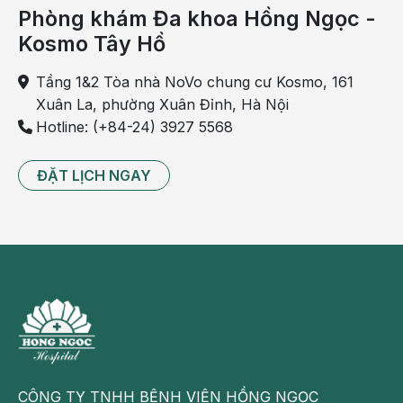
Phòng khám Đa khoa Hồng Ngọc -
Theo dõi fanpage của Bệnh viện Đa khoa Hồng Ngọc
Kosmo Tây Hồ
để biết thêm thông tin bổ ích khác:
Tầng 1&2 Tòa nhà NoVo chung cư Kosmo, 161
https://www.facebook.com/BenhvienHongNgoc/
Xuân La, phường Xuân Đỉnh, Hà Nội
Hotline: (+84-24) 3927 5568
ĐẶT LỊCH NGAY
CÔNG TY TNHH BỆNH VIỆN HỒNG NGỌC