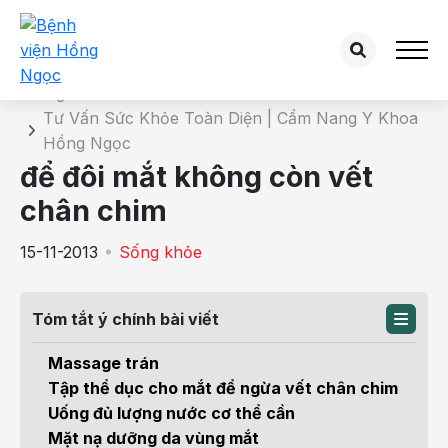
Chi tiết bài tư vấn
Trang chủ
Tư Vấn Sức Khỏe Toàn Diện | Cẩm Nang Y Khoa
Hồng Ngọc
để đôi mắt không còn vết
chân chim
15-11-2013
Sống khỏe
Tóm tắt ý chính bài viết
Massage trán
Tập thể dục cho mắt để ngừa vết chân chim
Uống đủ lượng nước cơ thể cần
Mặt nạ dưỡng da vùng mắt