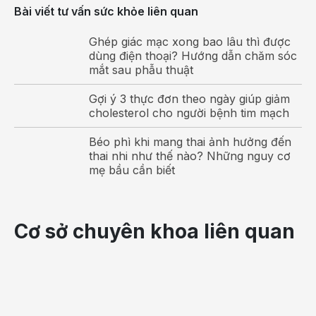
Bài viết tư vấn sức khỏe liên quan
Vết chân chim quanh mắt
Ghép giác mạc xong bao lâu thì được
Tập thể dục cho mắt để ngừa vết chân
dùng điện thoại? Hướng dẫn chăm sóc
chim
mắt sau phẫu thuật
Tập thể dục luôn có lợi cho sức khỏe, tập thể dục cho đôi
Gợi ý 3 thực đơn theo ngày giúp giảm
mắt cũng không nằm ngoài mục đích đó, đặc biệt làm
cholesterol cho người bệnh tim mạch
giảm thiểu quá trình hình thành các
vết chân chim
quanh
Béo phì khi mang thai ảnh hưởng đến
mắt, tăng cường thị lực.
thai nhi như thế nào? Những nguy cơ
mẹ bầu cần biết
Đơn giản chỉ là những động tác nhắm mắt và mở mắt,
bạn nên mở mắt thật to khoảng 3 giây, sau đó lại nhắm
chặt mắt khoảng 3 giây nữa, nên làm đi làm lại khoảng
Cơ sở chuyên khoa liên quan
10 lần.
Uống đủ lượng nước cơ thể cần
Nếu bạn uống đủ lượng nước cơ thể cần sẽ giúp làn da
được căng, mịn màng, đẩy lùi hiện tượng lão hóa da.