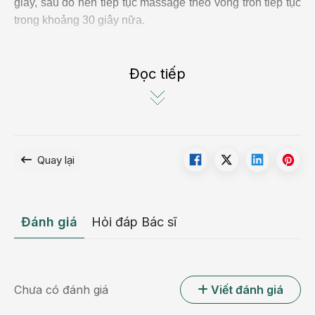
giây, sau đó nên tiếp tục massage theo vòng tròn tiếp tục
trong khoảng 30 giây nữa.
Điều này sẽ có tác dụng kéo căng các cơ vùng trán và
vùng mắt, giảm thiểu nếp nhăn. Các thao tác massage
Đọc tiếp
trán nên thực hiện vào lúc trước khi đi ngủ.
Quay lại
Đánh giá
Hỏi đáp Bác sĩ
Chưa có đánh giá
Viết đánh giá