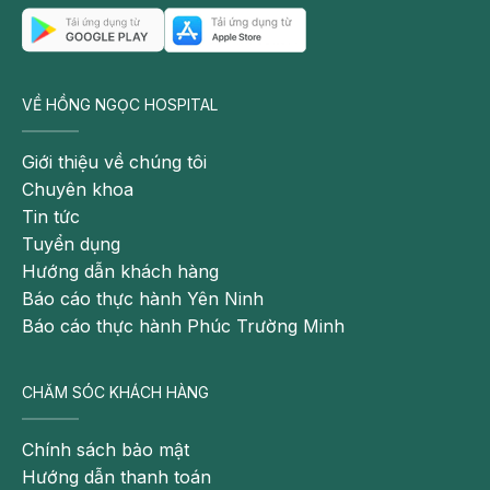
VỀ HỒNG NGỌC HOSPITAL
Trẻ được miễn phí suất ăn nhẹ sau khi tầm soát dậy
Giới thiệu về chúng tôi
thì sớm tại BVĐK Hồng Ngọc
Chuyên khoa
Tin tức
Nhờ những ưu điểm nổi bật trong thăm khám và điều
Tuyển dụng
trị, Bệnh viện đa khoa Hồng Ngọc đã trở thành địa
Hướng dẫn khách hàng
chỉ uy tín được nhiều phụ huynh tin tưởng lựa chọn
Báo cáo thực hành Yên Ninh
khi tầm soát dậy thì sớm cho trẻ. Phát hiện sớm
Báo cáo thực hành Phúc Trường Minh
không chỉ giúp con tối ưu chiều cao tương lai mà còn
ổn định tâm lý, phát triển đúng giai đoạn. Đừng bỏ lỡ
“thời điểm vàng” để đồng hành cùng con ngay từ
CHĂM SÓC KHÁCH HÀNG
hôm nay.
Chính sách bảo mật
----------------
Hướng dẫn thanh toán