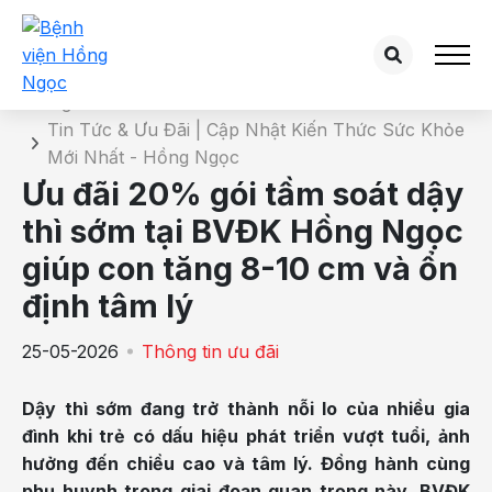
Chi tiết tin tức
Trang chủ
Tin Tức & Ưu Đãi | Cập Nhật Kiến Thức Sức Khỏe
Mới Nhất - Hồng Ngọc
Ưu đãi 20% gói tầm soát dậy
thì sớm tại BVĐK Hồng Ngọc
giúp con tăng 8-10 cm và ổn
định tâm lý
25-05-2026
Thông tin ưu đãi
Dậy thì sớm đang trở thành nỗi lo của nhiều gia
đình khi trẻ có dấu hiệu phát triển vượt tuổi, ảnh
hưởng đến chiều cao và tâm lý. Đồng hành cùng
phụ huynh trong giai đoạn quan trọng này, BVĐK