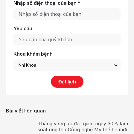
Nhập số điện thoại của bạn *
Yêu cầu
Khoa khám bệnh
Nhi Khoa
Đặt lịch
Tầm soát dậy thì kịp thời giúp trẻ tăng chiều cao tối
đa và phát triển tâm sinh lý đúng tuổi
Việc tầm soát dậy thì sớm kịp thời không chỉ giúp cha
mẹ chủ động kiểm soát hành trình phát triển của con
Bài viết liên quan
mà còn mang đến nhiều lợi ích thiết thực:
Tháng vàng ưu đãi: giảm ngay 30% tầm
Phát hiện sớm các yếu tố gây dậy thì sớm: U não,
soát ung thư Công nghệ Mỹ thế hệ mới