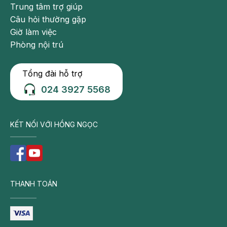
KHOA NHI NỘI TIẾT - BỆNH VIỆN ĐA KHOA HỒNG
Trung tâm trợ giúp
NGỌC
Câu hỏi thường gặp
Giờ làm việc
Số 8 Châu Văn Liêm, Từ Liêm, Hà Nội
Phòng nội trú
Số 55 Yên Ninh, Ba Đình, Hà Nội
Tổng đài hỗ trợ
Đạt chứng chỉ ACHS International về tiêu chuẩn
024 3927 5568
chăm sóc sức khỏe của Hội đồng Úc
KẾT NỐI VỚI HỒNG NGỌC
THANH TOÁN