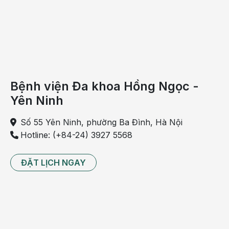
Hà Nội, giàu kinh nghiệm đào tạo và nghiên cứu
chuyên sâu
Hơn 15 năm công tác tại BV Nhi Trung Ương & BV
Bạch Mai, trực tiếp điều trị nhiều ca dậy thì sớm
phức tạp và cần can thiệp tối ưu tăng trưởng chiều
cao chuyên sâu.
Bệnh viện Đa khoa Hồng Ngọc -
Yên Ninh
Số 55 Yên Ninh, phường Ba Đình, Hà Nội
Hotline: (+84-24) 3927 5568
ĐẶT LỊCH NGAY
Trẻ sẽ được thăm khám với Chuyên gia Nội Tiết Nhi