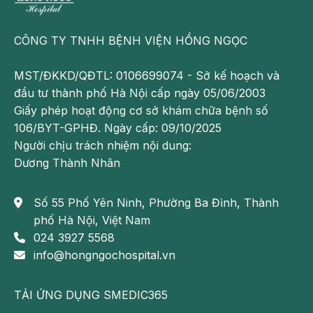
kết quả: Mọi dữ liệu cá nhân và y tế đều được lưu
trữ và xử lý theo tiêu chuẩn an toàn bảo mật
CÔNG TY TNHH BỆNH VIỆN HỒNG NGỌC
nghiêm ngặt, chỉ cung cấp cho người giám hộ hợp
pháp và đội ngũ chuyên môn có liên quan
MST/ĐKKD/QĐTL: 0106699074 - Sở kế hoạch và
Thủ tục khám nhanh gọn, không cần chờ đợi, áp
đầu tư thành phố Hà Nội cấp ngày 05/06/2003
dụng Bảo hiểm, điều dưỡng hỗ trợ trong suốt quá
Giấy phép hoạt động cơ sở khám chữa bệnh số
trình thăm khám
106/BYT-GPHĐ. Ngày cấp: 09/10/2025
Ngoài ra, nhiều tiện ích hấp dẫn dành cho các bậc
Người chịu trách nhiệm nội dung:
phụ huynh như bãi đỗ xe miễn phí, wifi tốc độ cao
Dương Thành Nhân
miễn phí, tặng phiếu ăn dùng bữa tại nhà hàng,
quán cafe,…
Số 55 Phố Yên Ninh, Phường Ba Đình, Thành
phố Hà Nội, Việt Nam
024 3927 5568
info@hongngochospital.vn
TẢI ỨNG DỤNG SMEDIC365