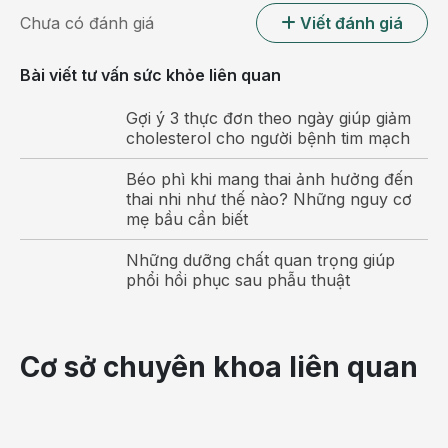
Chưa có đánh giá
Viết đánh giá
Bài viết tư vấn sức khỏe liên quan
Gợi ý 3 thực đơn theo ngày giúp giảm
cholesterol cho người bệnh tim mạch
Béo phì khi mang thai ảnh hưởng đến
thai nhi như thế nào? Những nguy cơ
mẹ bầu cần biết
Ung thư tuyến giáp là căn bệnh ung thư phổ biến thứ
6 tại Việt Nam
Những dưỡng chất quan trọng giúp
phổi hồi phục sau phẫu thuật
Một yếu tố quan trọng trong việc xác định mức độ
nguy hiểm của bệnh ung thư tuyến giáp là giai đoạn
của bệnh. Trong giai đoạn sớm, khi bệnh chỉ còn ở
Cơ sở chuyên khoa liên quan
trong tuyến giáp, tỷ lệ sống sót cao hơn nhiều so với
khi bệnh đã lan ra các cơ quan khác trong cơ thể.
Nếu không phát hiện sớm và điều trị kịp thời, các tế