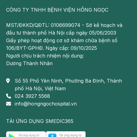
Giai đoạn xa:
Tỷ lệ giảm chỉ còn khoảng 75%
CÔNG TY TNHH BỆNH VIỆN HỒNG NGỌC
bệnh nhân có khả năng sốt sót sau 5 năm.
Ung thư tuyến giáp thể nang
MST/ĐKKD/QĐTL: 0106699074 - Sở kế hoạch và
đầu tư thành phố Hà Nội cấp ngày 05/06/2003
Ung thư tuyến giáp thể nang thường bắt đầu từ các
Giấy phép hoạt động cơ sở khám chữa bệnh số
tế bào của tuyến giáp và phát triển thành những khối
106/BYT-GPHĐ. Ngày cấp: 09/10/2025
u trong cơ thể. Triệu chứng thường gặp của bệnh
Người chịu trách nhiệm nội dung:
này là sưng ở vùng cổ, khó thở, khàn tiếng và ho.
Dương Thành Nhân
Dạng ung thư tuyến giáp này chiếm khoảng 10% ung
thư tuyến giáp, thường gặp ở bệnh nhân thiếu i-ốt và
Số 55 Phố Yên Ninh, Phường Ba Đình, Thành
người cao tuổi. Đây cũng là dạng ung thư tuyến giáp
phố Hà Nội, Việt Nam
có khả năng điều trị khả quan với tỷ lệ sống sót của
024 3927 5568
bệnh nhân sau 5 năm tương đối cao:
info@hongngochospital.vn
Giai đoạn khu trú
: Nếu phát hiện bệnh ở giai đoạn
TẢI ỨNG DỤNG SMEDIC365
này, bệnh nhân vẫn có khả năng điều trị thành
công lên đến 100%.