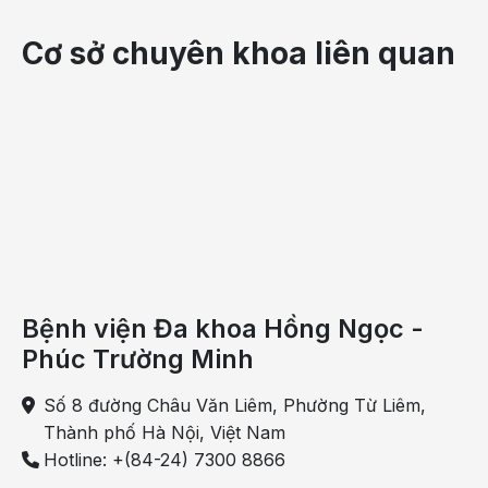
Cơ sở chuyên khoa liên quan
Phụ nữ là đối tượng có nguy cơ cao bị ung thư tuyến
giáp
Nguyên nhân gây ung thư tuyến giáp
Bệnh viện Đa khoa Hồng Ngọc -
Nguyên nhân gây ung thư tuyến giáp hiện vẫn chưa
Phúc Trường Minh
được xác định một cách chính xác. Tuy nhiên, có
một vài yếu tố nguy cơ được xem là nguyên nhân
Số 8 đường Châu Văn Liêm, Phường Từ Liêm,
gây nên bệnh lý này:
Thành phố Hà Nội, Việt Nam
Di truyền
Hotline: +(84-24) 7300 8866