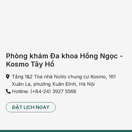
Người bệnh sẽ thấy xuất hiện khối u ở cổ, khối u
cứng, bờ rõ, di động theo nhịp nuốt. Bên cạnh đó,
còn có thể xuất hiện các hạch ở vùng cổ. Những
hạch này thường nhỏ, mềm, di động theo nhịp nuốt
và cùng bên với khối u.
Phòng khám Đa khoa Hồng Ngọc -
Kosmo Tây Hồ
Tầng 1&2 Tòa nhà NoVo chung cư Kosmo, 161
Xuân La, phường Xuân Đỉnh, Hà Nội
Hotline: (+84-24) 3927 5568
ĐẶT LỊCH NGAY
Đau ở vùng cổ, khó nuốt có thể là dấu hiệu sớm của