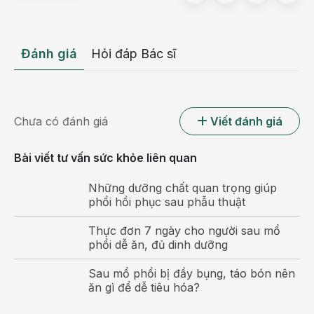
này là bệnh tiến triển chậm, có tiên lượng tốt. Gồm:
Ung thư biểu mô tuyến giáp thể nang.
Đánh giá
Hỏi đáp Bác sĩ
Ung thư biểu mô tuyến giáp thể nhú.
Ung thư biểu mô tuyến giáp kết hợp thể nang và
thể nhú.
Chưa có đánh giá
Viết đánh giá
Với số lượng ít hơn, chỉ khoảng 10% các trường hợp,
Bài viết tư vấn sức khỏe liên quan
u tuyến giáp thể không biệt hóa có đặc điểm là tiến
triển nhanh, nguy cơ di căn cao. Gồm:
Những dưỡng chất quan trọng giúp
phổi hồi phục sau phẫu thuật
Ung thư biểu mô tuyến giáp thể không biệt hóa.
Thực đơn 7 ngày cho người sau mổ
Ung thư biểu mô tuyến giáp thể tủy.
phổi dễ ăn, đủ dinh dưỡng
Sau mổ phổi bị đầy bụng, táo bón nên
ăn gì để dễ tiêu hóa?