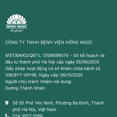
ung thư tuyến giáp
Triệu chứng muộn
Nếu không phát hiện ở giai đoạn sớm, bệnh sẽ tiến
triển với những biểu hiện như:
Khối u to, cố định trước cổ
CÔNG TY TNHH BỆNH VIỆN HỒNG NGỌC
Khó nuốt, nuốt vướng do khối u chèn vào thực
MST/ĐKKD/QĐTL: 0106699074 - Sở kế hoạch và
quản
đầu tư thành phố Hà Nội cấp ngày 05/06/2003
Giấy phép hoạt động cơ sở khám chữa bệnh số
Khàn tiếng, có thể bị khó thở do khối u chèn ép
106/BYT-GPHĐ. Ngày cấp: 09/10/2025
thanh quản, khí quản
Người chịu trách nhiệm nội dung:
Da vùng cổ bị thâm hoặc sùi loét chảy máu
Dương Thành Nhân
Nếu có những triệu chứng trên thì bệnh đã ở giai
Số 55 Phố Yên Ninh, Phường Ba Đình, Thành
đoạn nặng. Người bệnh nên chủ động đi gặp bác sĩ
phố Hà Nội, Việt Nam
để được khám bệnh và tư vấn phác đồ điều trị phù
024 3927 5568