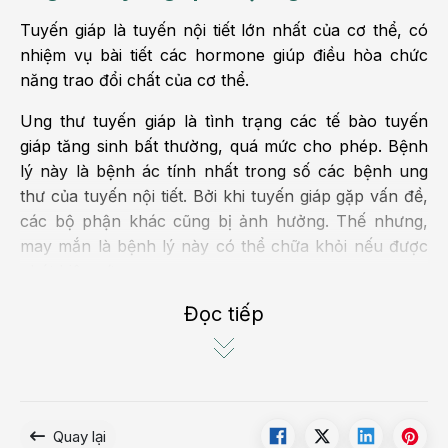
Tuyến giáp là tuyến nội tiết lớn nhất của cơ thể, có
nhiệm vụ bài tiết các hormone giúp điều hòa chức
năng trao đổi chất của cơ thể.
Ung thư tuyến giáp là tình trạng các tế bào tuyến
giáp tăng sinh bất thường, quá mức cho phép. Bệnh
lý này là bệnh ác tính nhất trong số các bệnh ung
thư của tuyến nội tiết. Bởi khi tuyến giáp gặp vấn đề,
các bộ phận khác cũng bị ảnh hưởng. Thế nhưng,
may mắn là bệnh lý này có thể chữa khỏi nếu được
phát hiện sớm.
Các loại ung thư tuyến giáp
Đọc tiếp
Ung thư tuyến giáp được chia thành 2 nhóm là ung
thư thể biệt hóa và ung thư thể không biệt hóa.
Nhóm ung thư thể biệt hóa chiếm số đông, với
Quay lại
khoảng 90% các trường hợp. Đặc điểm của nhóm