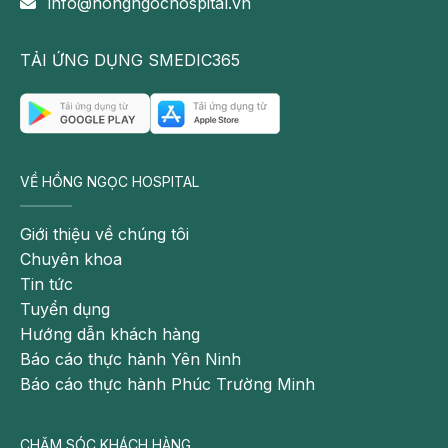
info@hongngochospital.vn
Số lượng:
30
Hạn nộp hồ sơ:
17-04-2021
TẢI ỨNG DỤNG SMEDIC365
Bệnh viện Đa khoa Hồng Ngọc tuyển
dụng bác sĩ
VỀ HỒNG NGỌC HOSPITAL
Hạn nộp hồ sơ:
05-10-2020
Giới thiệu về chúng tôi
Chuyên khoa
Bệnh viện Đa khoa Hồng Ngọc tuyển
Tin tức
dụng Nhân viên CSKH - Telesales
Tuyển dụng
Số lượng:
8
Hướng dẫn khách hàng
Hạn nộp hồ sơ:
07-04-2020
Báo cáo thực hành Yên Ninh
Báo cáo thực hành Phúc Trường Minh
Bệnh viện Đa khoa Hồng Ngọc tuyển
CHĂM SÓC KHÁCH HÀNG