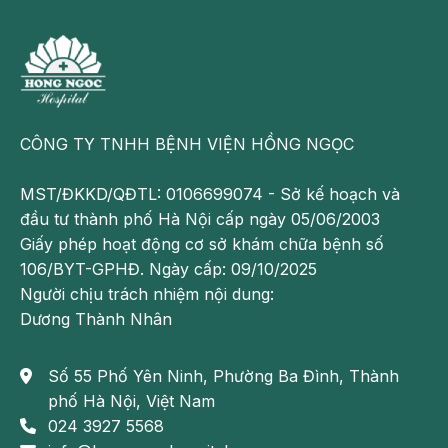
Số lượng:
20
Hạn nộp hồ sơ:
03-12-2021
Bệnh viện Đa khoa Hồng Ngọc Phúc
Trường Minh tuyển dụng bác sĩ tháng
CÔNG TY TNHH BỆNH VIỆN HỒNG NGỌC
12
Hạn nộp hồ sơ:
11-09-2022
MST/ĐKKD/QĐTL: 0106699074 - Sở kế hoạch và
đầu tư thành phố Hà Nội cấp ngày 05/06/2003
Giấy phép hoạt động cơ sở khám chữa bệnh số
Bệnh viện Đa khoa Hồng Ngọc Phúc
106/BYT-GPHĐ. Ngày cấp: 09/10/2025
Trường Minh tuyển dụng Điều dưỡng
Người chịu trách nhiệm nội dung:
viên
Dương Thành Nhân
Hạn nộp hồ sơ:
28-07-2022
Số 55 Phố Yên Ninh, Phường Ba Đình, Thành
phố Hà Nội, Việt Nam
TUYỂN DỤNG ĐIỀU DƯỠNG VÀ HỘ
024 3927 5568
SINH