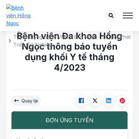
Chi tiết tuyển dụng
Trang chủ
Bệnh viện Đa khoa Hồng
Tuyển Dụng Bệnh Viện Hồng Ngọc - Cơ Hội Phát
Ngọc thông báo tuyển
Triển Sự Nghiệp
dụng khối Y tế tháng
4/2023
Quay lại
ĐƠN ỨNG TUYỂN