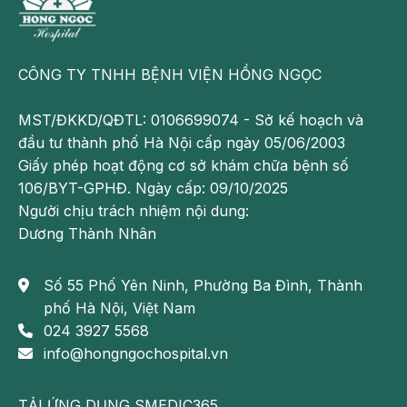
nhau tùy hoàn cảnh, suy nghĩ và thái độ của mỗi người.
Cùng tìm hiểu 8 nguyên nhân phổ biến dẫn đến tình trạng
trầm cảm khi mang thai mẹ nhé.
CÔNG TY TNHH BỆNH VIỆN HỒNG NGỌC
Thay đổi hoocmon
MST/ĐKKD/QĐTL: 0106699074 - Sở kế hoạch và
đầu tư thành phố Hà Nội cấp ngày 05/06/2003
Khi mang thai, hoocmon trong cơ thể mẹ thay đổi. Nhiều
Giấy phép hoạt động cơ sở khám chữa bệnh số
chuyên gia cho rằng đây chính là nguyên nhân gây nên
106/BYT-GPHĐ. Ngày cấp: 09/10/2025
chứng trầm cảm khi mang thai ở mẹ bầu.
Người chịu trách nhiệm nội dung:
Sự thay đổi hoocmon khiến mẹ bầu nhạy cảm hơn, cảm
Dương Thành Nhân
xúc của mẹ cũng thay đổi theo hướng mạnh hơn với
những vấn đề xoay quanh cuộc sống của mình. “Chuyện
Số 55 Phố Yên Ninh, Phường Ba Đình, Thành
bé xé ra to” là tình trạng rất thường gặp ở mẹ bầu khiến
phố Hà Nội, Việt Nam
mẹ suy nghĩ nhiều hơn, lo lắng nhiều hơn và mệt mỏi
024 3927 5568
cũng nhiều hơn.
info@hongngochospital.vn
Những cãi vã thường ngày của vợ chồng cũng trở nên
căng thẳng hơn trong thời gian mẹ mang bầu.
TẢI ỨNG DỤNG SMEDIC365