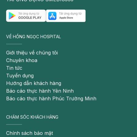
VỀ HỒNG NGỌC HOSPITAL
Giới thiệu về chúng tôi
Chuyên khoa
Tin tức
Tuyển dụng
Hướng dẫn khách hàng
Mang thai ngoài ý muốn cũng có thể khiến mẹ bầu bị trầm
Báo cáo thực hành Yên Ninh
cảm
Báo cáo thực hành Phúc Trường Minh
Áp lực tài chính
Khi mang thai, mẹ bầu cần có tâm lý thoải mái và được
CHĂM SÓC KHÁCH HÀNG
cung cấp đầy đủ dinh dưỡng để nuôi lớn thai nhi. Thế
nhưng, không ít mẹ bầu luôn phải đau đầu suy nghĩ về
Chính sách bảo mật