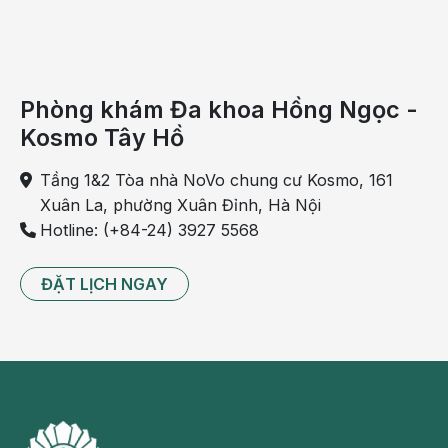
Phòng khám Đa khoa Hồng Ngọc -
Kosmo Tây Hồ
Tầng 1&2 Tòa nhà NoVo chung cư Kosmo, 161
Xuân La, phường Xuân Đỉnh, Hà Nội
Hotline: (+84-24) 3927 5568
Mẹ bầu bị trầm cảm luôn cảm thấy buồn bã, chán
ĐẶT LỊCH NGAY
nản
8 nguyên nhân dẫn đến tình trạng trầm
cảm khi mang thai
Trầm cảm khi mang thai xuất phát từ nhiều nguyên nhân.
Ở mỗi mẹ bầu, nguyên nhân gây nên bệnh lý này lại khác