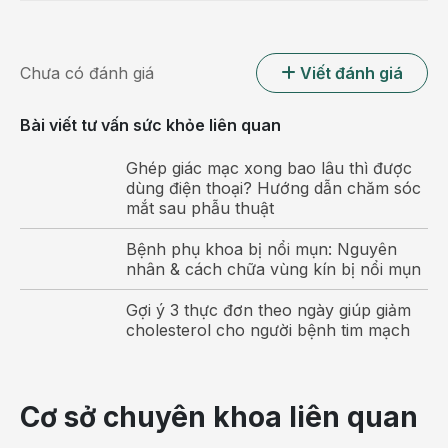
phát hiện vì đa số mẹ bầu có xu hướng che đậy cảm xúc
hoặc không biết mình đang bị trầm cảm.
Chưa có đánh giá
Viết đánh giá
Chính vì vậy, phát hiện sớm trầm cảm khi mang thai và
đưa ra những biện pháp chữa trị hiệu quả là việc mà mỗi
Bài viết tư vấn sức khỏe liên quan
mẹ bầu cần làm ngay lúc này để bảo vệ sức khỏe của cả
hai mẹ con.
Ghép giác mạc xong bao lâu thì được
dùng điện thoại? Hướng dẫn chăm sóc
mắt sau phẫu thuật
Bệnh phụ khoa bị nổi mụn: Nguyên
nhân & cách chữa vùng kín bị nổi mụn
Gợi ý 3 thực đơn theo ngày giúp giảm
cholesterol cho người bệnh tim mạch
Cơ sở chuyên khoa liên quan