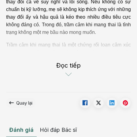
thay đổi cả về suy nghĩ và lối sống. Nếu không có sự
chuẩn bị kỹ lưỡng, mẹ sẽ không kịp thích ứng với những
thay đổi ấy và hậu quả là kéo theo nhiều điều tiêu cực
không đáng có. Trong đó, trầm cảm khi mang thai là tình
trạng không một mẹ bầu nào mong muốn.
Trầm cảm khi mang thai là một chứng rối loạn cảm xúc
nghiêm trọng ở mẹ bầu, chúng ảnh hưởng trực tiếp đến
mẹ và thai nhi. Cảm xúc của mẹ bị rối loạn và rất khó
Đọc tiếp
kiểm soát trong suy nghĩ.
Quay lại
Thực trạng bệnh trầm cảm khi mang thai
Theo thống kê, có đến 14 - 23% mẹ bầu bị trầm cảm khi
mang thai. Bệnh lý này ngày càng phổ biến và trở thành
Đánh giá
Hỏi đáp Bác sĩ
nỗi lo lắng của tất cả mẹ bầu. Tuy nhiên bệnh không dễ