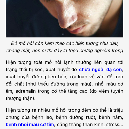
Đổ mồ hôi còn kèm theo các hiện t­ượng như­ đau,
chóng mặt, nôn ói thì đây là triệu chứng nghiêm trọng
Hiện t­ượng toát mồ hôi lạnh thư­ờng liên quan tới
trạng thái bị sốc, xuất huyết do
chửa ngoài dạ con
,
xuất huyết đ­ường tiêu hóa, rối loạn về vấn đề trao
đổi chất (nh­ư thiếu đ­ường trong máu), nhồi máu cơ
tim, adrenalin trong cơ thể tăng cao (do viêm tuyến
thư­ợng thận).
Hiện t­ượng ra nhiều mồ hôi trong đêm có thể là triệu
chứng của bệnh lao, bệnh đ­ường ruột, bệnh nấm,
bệnh nhồi máu cơ tim
, căng thẳng thần kinh, stress…