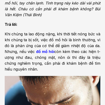
mồ hôi, tay chân lạnh. Tình trạng này kéo dài vài phút
là hết. Cháu có cần phải đi khám bệnh không? Bùi
Văn Kiệm (Thái Bình)
Trả lời:
Khi chúng ta lao động nặng, khi thời tiết nóng bức và
khi chúng ta bị sốt, việc đổ mồ hôi là bình th­ường, vì
đó là phản ứng của cơ thể để giảm nhiệt độ của da.
Nhưng, nếu việc
đổ mồ hôi
còn kèm theo các hiện t­
ượng như­ đau, chóng mặt, nôn ói thì đây là triệu
chứng nghiêm trọng, cần phải đi khám bệnh để tìm
hiểu nguyên nhân.