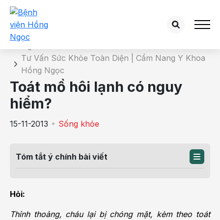
Chi tiết bài tư vấn
Trang chủ
Tư Vấn Sức Khỏe Toàn Diện | Cẩm Nang Y Khoa
Hồng Ngọc
Toát mồ hôi lạnh có nguy
hiểm?
15-11-2013
Sống khỏe
Tóm tắt ý chính bài viết
Hỏi:
Thỉnh thoảng, cháu lại bị chóng mặt, kèm theo toát