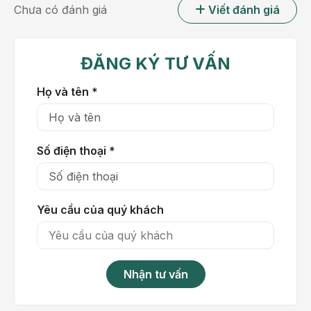
do nhiễm khuẩn huyết
ở trẻ nhỏ.
Chưa có đánh giá
Viết đánh giá
Vi khuẩn phế cầu là hiểm họa với nhiều quốc gia.
Trong trường hợp điều trị tích cực thì nguy cơ để lại
ĐĂNG KÝ TƯ VẤN
di chứng liên quan đến sức khỏe thể chất vẫn là rất
cao. Chính vì thế, điều đầu tiên cần làm là tiêm
Họ và tên *
phòng phế cầu để tạo lớp bảo vệ chống lại vi khuẩn
nguy hiểm này.
Tiêm phòng phế cầu là gì?
Số điện thoại *
Yêu cầu của quý khách
Nhận tư vấn