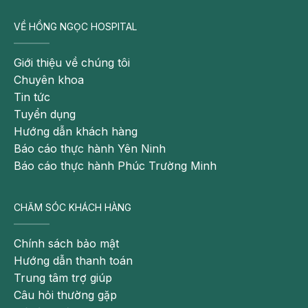
Trường hợp này thì trẻ chỉ cần tiêm 3 mũi
VỀ HỒNG NGỌC HOSPITAL
Mũi 1: Lần đầu tiêm, không có chỉ định cụ thể về
Giới thiệu về chúng tôi
thời gian
Chuyên khoa
Mũi 2: Cách mũi đầu tiên khoảng 1 tháng
Tin tức
Tuyển dụng
Mũi 3: Mũi nhắc lại phải cách mũi 2 ít nhất 2 tháng,
Hướng dẫn khách hàng
thông thường sẽ được chỉ định là 6 tháng sau khi
Báo cáo thực hành Yên Ninh
tiêm mũi 2
Báo cáo thực hành Phúc Trường Minh
Đối với trẻ từ 1 tuổi đến trước 6 tuổi, chưa từng tiêm
phòng trước đó
CHĂM SÓC KHÁCH HÀNG
Liệu trình tiêm chỉ có 2 mũi:
Chính sách bảo mật
Mũi 1: Lần tiêm đầu tiên
Hướng dẫn thanh toán
Trung tâm trợ giúp
Mũi 2: Sau mũi đầu tiên khoảng 2 tháng
Câu hỏi thường gặp