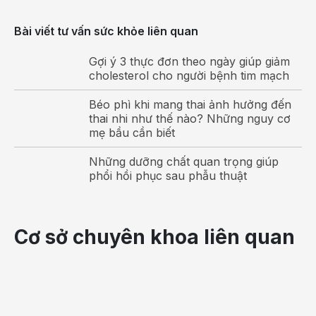
Bài viết tư vấn sức khỏe liên quan
Tiêm phòng phế cầu giúp bé có sức đề kháng chống
Gợi ý 3 thực đơn theo ngày giúp giảm
cholesterol cho người bệnh tim mạch
lại vi khuẩn phế cầu
Béo phì khi mang thai ảnh hưởng đến
Tiêm phòng phế cầu hay tiêm vaccine phế cầu
thai nhi như thế nào? Những nguy cơ
khuẩn là việc tiêm phòng để chống lại vi khuẩn phế
mẹ bầu cần biết
cầu Streptococcus pneumoniae. Vaccine phòng phế
cầu thường chứa các kháng nguyên hoặc protein bề
Những dưỡng chất quan trọng giúp
phổi hồi phục sau phẫu thuật
mặt của vi khuẩn phế cầu, được sản xuất để kích
thích hệ miễn dịch của cơ thể tạo ra kháng thể
chống lại vi khuẩn phế cầu.
Cơ sở chuyên khoa liên quan
Tại Việt Nam, bạn có thể thấy có hai loại vaccine
phòng phế cầu: Vaccine phòng phế cầu Synflorix
(PCV10) và vaccine phòng phế cầu Prevenar 13
(PVC13). PCV10 bảo vệ chống lại 10 loại vi khuẩn phế
cầu khác nhau, trong khi PCV13 bảo vệ chống lại 13