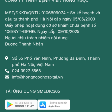
CÔNG TY TNHH BỆNH VIỆN HỒNG NGỌC
Mũi 4: Mũi nhắc lại này sẽ được tiêm sau 6 tháng
MST/ĐKKD/QĐTL: 0106699074 - Sở kế hoạch và
kể từ khi tiêm mũi 3.
đầu tư thành phố Hà Nội cấp ngày 05/06/2003
Giấy phép hoạt động cơ sở khám chữa bệnh số
106/BYT-GPHĐ. Ngày cấp: 09/10/2025
Người chịu trách nhiệm nội dung:
Dương Thành Nhân
Số 55 Phố Yên Ninh, Phường Ba Đình, Thành
phố Hà Nội, Việt Nam
024 3927 5568
info@hongngochospital.vn
TẢI ỨNG DỤNG SMEDIC365
Vaccine PCV10 được sử dụng rộng rãi
Với trẻ dưới 12 tháng tuổi và chưa từng tiêm phòng
phế cầu trước đó