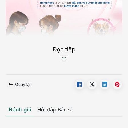
Đọc tiếp
Hồng Ngọc là bệnh viện tư nhân đầu tiên và duy
nhất tại Hà Nội được cấp phép tiêm huyết thanh
kháng dại SAR
Quay lại
Những ưu điểm khi tiêm huyết thanh kháng dại tại
Hồng Ngọc:
Khám và sàng lọc trước tiêm cùng bác sĩ có
Đánh giá
Hỏi đáp Bác sĩ
chuyên môn và giàu kinh nghiệm. 100% bệnh nhân
đều được thử phản ứng huyết thanh trước khi
tiêm.