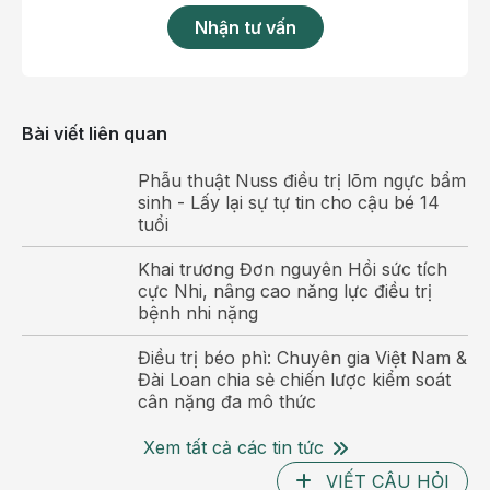
các cơ sở y tế với những bác sĩ đã được cấp chứng
Nhận tư vấn
chỉ. Quy trình tiêm kháng huyết thanh gồm 7 bước:
Bước 1
: Bác sĩ sát khuẩn tay nhanh, rửa tay thường
quy
Bài viết liên quan
Bước 2
: Lấy huyết thanh kháng dại vào các bơm
Phẫu thuật Nuss điều trị lõm ngực bẩm
kim tiêm với số lượng được tính theo cân nặng của
sinh - Lấy lại sự tự tin cho cậu bé 14
bệnh nhân dựa theo hướng dẫn phác đồ điều trị dự
tuổi
phòng bệnh Dại đã ban hành
Khai trương Đơn nguyên Hồi sức tích
Bước 3
:
Sát khuẩn các vị trí tổn thương cần tiêm
cực Nhi, nâng cao năng lực điều trị
bệnh nhi nặng
phong bế, vùng sát khuẩn đường kính trên 10cm,
tối thiểu 2 lần cho đến khi sạch.
Điều trị béo phì: Chuyên gia Việt Nam &
Đài Loan chia sẻ chiến lược kiểm soát
Bước 4
:
Tiêm bắp vào vùng cơ, hoặc dưới da xung
cân nặng đa mô thức
quanh tất cả các vị trí tổn thương, độ nông sâu tùy
thuộc vào vị trí của vết thương.
Xem tất cả các tin tức
VIẾT CÂU HỎI
Bước 5:
Các vị trí đặc biệt không thể tiêm phong