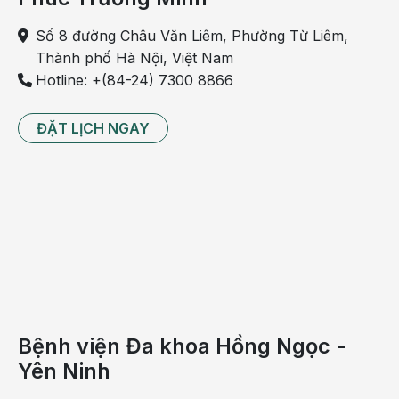
Số 8 đường Châu Văn Liêm, Phường Từ Liêm,
Thành phố Hà Nội, Việt Nam
Hotline: +(84-24) 7300 8866
ĐẶT LỊCH NGAY
Huyết thanh kháng dại SAR dùng sau khi bị động vật
nhiễm bệnh cắn để tạo miễn dịch thụ động
Huyết thanh kháng dại
SAR được sử dụng cho
những người bị phơi nhiễm virus dại có vết thương bị
động vật cắn ở mức độ III. Huyết thanh kháng dại
SAR thường được chỉ định sử dụng trong ngày đầu
tiên sau khi bị động vật cắn/ cào và phát huy tác
Bệnh viện Đa khoa Hồng Ngọc -
dụng trong 24h sau tiêm.
Yên Ninh
Những người bị phơi nhiễm virus dại thường thuộc