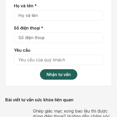
hay bệnh tim mạch.
Họ và tên *
Số điện thoại *
Yêu cầu
Nhận tư vấn
Người bệnh béo phì đang tập luyện theo phác đồ tại
BV Hồng Ngọc - Phúc Trường Minh
Bài viết tư vấn sức khỏe liên quan
Bên cạnh đó, vận động phù hợp còn giúp giảm áp
lực lên xương khớp, cải thiện thể lực, chất lượng giấc
Ghép giác mạc xong bao lâu thì được
ngủ và hỗ trợ tinh thần tích cực hơn trong quá trình
dùng điện thoại? Hướng dẫn chăm sóc