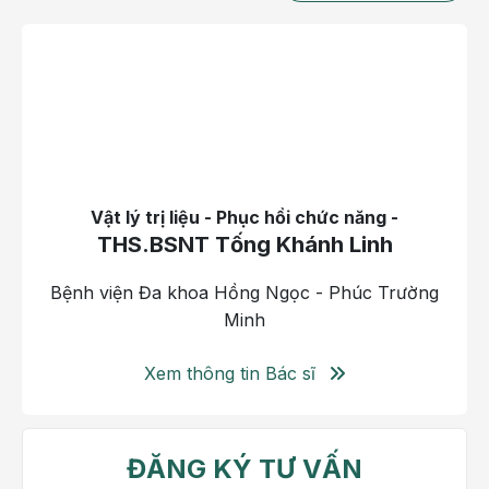
vượt quá năng lượng cơ thể tiêu hao trong thời gian
dài. Năng lượng cơ thể tiêu hao chủ yếu để duy trì
các hoạt động sống như hô hấp, tuần hoàn, tiêu hóa
thức ăn và vận động. Trong đó, hoạt động thể chất
là yếu tố dễ thay đổi nhất thông qua việc tập luyện
và duy trì lối sống lành mạnh. Vì vậy, tăng cường vận
động được xem là một trong những giải pháp quan
trọng giúp người béo phì nâng cao mức tiêu hao
Vật lý trị liệu - Phục hồi chức năng -
năng lượng và hỗ trợ kiểm soát cân nặng hiệu quả
THS.BSNT Tống Khánh Linh
hơn.
Bệnh viện Đa khoa Hồng Ngọc - Phúc Trường
Việc tập luyện đúng cách và đều đặn giúp người béo
Minh
phì tăng tiêu hao năng lượng, duy trì hoặc tăng khối
cơ, giảm tỷ lệ mỡ trong cơ thể, đặc biệt là mỡ nội
Xem thông tin Bác sĩ
tạng giúp hỗ trợ kiểm soát cân nặng hiệu quả và bền
vững hơn. Đồng thời còn giúp cải thiện nhiều vấn đề
sức khỏe liên quan tới rối loạn chuyển hóa như tăng
ĐĂNG KÝ TƯ VẤN
huyết áp, đái tháo đường type 2, rối loạn mỡ máu