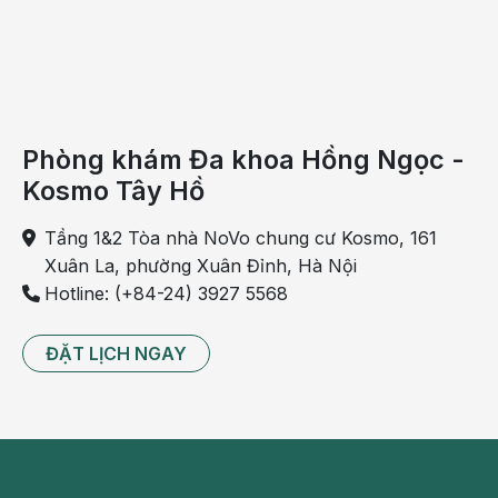
Nhóm nguyên nhân táo bón thứ phát:
Do chế độ sinh hoạt và ăn uống không hợp lý, cụ
thể:
+ Uống không đủ nước (làm phân khô cứng)
Phòng khám Đa khoa Hồng Ngọc -
+ Ăn ít chất xơ, trái cây và rau quả
Kosmo Tây Hồ
+ Ăn nhiều thực phẩm nhiều chất béo động vật (bao
Tầng 1&2 Tòa nhà NoVo chung cư Kosmo, 161
gồm cả các sản phẩm từ sữa, thịt và trứng), đường
Xuân La, phường Xuân Đỉnh, Hà Nội
tinh luyện…
Hotline: (+84-24) 3927 5568
ĐẶT LỊCH NGAY