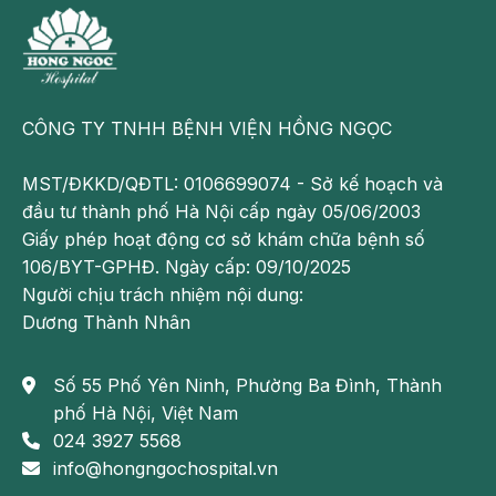
CÔNG TY TNHH BỆNH VIỆN HỒNG NGỌC
Ăn nhiều thực phẩm chiên rán cũng là một trong
MST/ĐKKD/QĐTL: 0106699074 - Sở kế hoạch và
những nguyên nhân gây ra tình trạng táo bón
đầu tư thành phố Hà Nội cấp ngày 05/06/2003
Giấy phép hoạt động cơ sở khám chữa bệnh số
+ Uống nhiều cà phê, trà hoặc rượu bia, đồ uống có
106/BYT-GPHĐ. Ngày cấp: 09/10/2025
cồn (những đồ uống này có tác dụng lợi tiểu, khiến
Người chịu trách nhiệm nội dung:
người bệnh đi tiểu nhiều dẫn đến mất nước tương đối,
Dương Thành Nhân
gây ra sự tăng hấp thụ nước từ ruột và làm phân
cứng hơn và gây ra táo bón)
Số 55 Phố Yên Ninh, Phường Ba Đình, Thành
+ Thường xuyên nhịn đại tiện (có thể là do ngại sử
phố Hà Nội, Việt Nam
dụng nhà vệ sinh công cộng hay do bận rộn)…Nếu
024 3927 5568
điều này xảy ra kéo dài, sau một thời gian, người
info@hongngochospital.vn
bệnh có thể mất cảm giác muốn đi đại tiện và gây ra