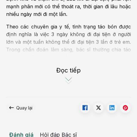
mạnh phân mới có thể thoát ra, thời gian đi lâu hoặc
nhiều ngày mới đi một lần.
Theo các chuyên gia y tế, tình trạng táo bón được
định nghĩa là việc 3 ngày không đi đại tiện ở người
lớn và một tuần không thể đi đại tiện 3 lần ở trẻ em.
Trong chẩn đoán lâm sàng, bác sĩ thường chia táo
bón thành 2 nhóm bao gồm: táo bón nguyên phát và
táo bón thứ phát.
Đọc tiếp
Tình trạng táo bón thường không nghiêm trọng và
có thể tự khỏi sau một thời gian ngắn khi thay đổi
chế độ ăn uống cũng như thói quen đi vệ sinh. Tuy
nhiên, nếu người bệnh thường xuyên bị táo bón
Quay lại
hoặc bị táo bón kéo dài thì đó có thể là dấu hiệu
cảnh báo một số bệnh lý như:
bệnh đại tràng
, suy
giáp trạng, tăng canxi máu, nhiễm độc chì, suy
nhược cơ thể…và có thể ảnh hưởng đến sức khỏe và
Đánh giá
Hỏi đáp Bác sĩ