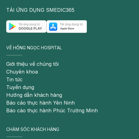
táo bón;
TẢI ỨNG DỤNG SMEDIC365
+ Ngồi nhiều, ít vận động cũng có thể gây ra tình
trạng táo bón
Nguyên nhân cấu trúc ống tiêu hóa bao gồm: nứt
hậu môn, trĩ huyết khối, khối u gây tắc nghẽn ống
VỀ HỒNG NGỌC HOSPITAL
tiêu hóa, to trực tràng vô căn.
Các nguyên nhân toàn thân như: tăng calci máu,
Giới thiệu về chúng tôi
cường cận giáp, hạ kali máu, suy giáp, mang thai.
Chuyên khoa
Tin tức
Mang thai: Sự thay đổi nội tiết tố trong thai kỳ cùng
Tuyển dụng
với áp lực từ tử cung chèn ép lên ruột, hoặc do
Hướng dẫn khách hàng
chế độ ăn thay đổi quá nhiều trong thai kỳ (uống
Báo cáo thực hành Yên Ninh
viên bổ sung nhiều sắt, canxi, ăn nhiều thực phẩm
Báo cáo thực hành Phúc Trường Minh
giàu đạm)… đều có thể ảnh hưởng đến nhu động
ruột dẫn đến táo bón
Rối loạn thần kinh: đột quỵ, bệnh Hirschsprung,
CHĂM SÓC KHÁCH HÀNG
bệnh Parkinson, tổn thương tủy sống, chấn thương