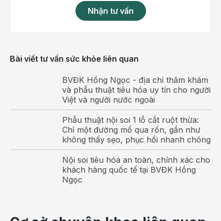
Nhận tư vấn
Táo bón là tình trạng rối loạn tiêu hóa phổ biến
Các dấu hiệu nhận biết tình trạng táo bón
Bài viết tư vấn sức khỏe liên quan
Táo bón có thể dễ dàng được nhận biết thông qua
BVĐK Hồng Ngọc - địa chỉ thăm khám
những triệu chứng điển hình bao gồm:
và phẫu thuật tiêu hóa uy tín cho người
Việt và người nước ngoài
Tần suất đi ngoài ít: Đối với người lớn, số lần đi đại
tiện ít hơn 3 lần/tuần. Đối với trẻ nhỏ dưới 2-3
Phẫu thuật nội soi 1 lỗ cắt ruột thừa:
lần/tuần.
Chỉ một đường mổ qua rốn, gần như
không thấy sẹo, phục hồi nhanh chóng
Phân rắn, nhiều trường hợp lổn nhổn thành từng
cục như phân dê
Nội soi tiêu hóa an toàn, chính xác cho
Thường xuyên có cảm giác phân khó ra khi đi đại
khách hàng quốc tế tại BVĐK Hồng
Ngọc
tiện hoặc không ra hết, phải rặn mạnh để đại tiện,
thậm chí có những trường hợp phải dùng tay để hỗ
trợ.
Các lần đi đại tiện có khoảng cách xa, 2-3 ngày