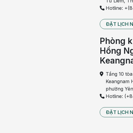
Từ Liêm, T
Hotline: +(
ĐẶT LỊCH 
Phòng k
Hồng Ng
Keangn
Tầng 10 tòa
Keangnam H
phường Yên
Hotline: (+
ĐẶT LỊCH 