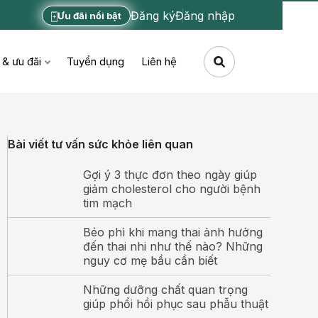
Đăng ký
Đăng nhập
Ưu đãi nổi bật
 & ưu đãi
Tuyển dụng
Liên hệ
Bài viết tư vấn sức khỏe liên quan
Gợi ý 3 thực đơn theo ngày giúp
giảm cholesterol cho người bệnh
tim mạch
Béo phì khi mang thai ảnh hưởng
đến thai nhi như thế nào? Những
nguy cơ mẹ bầu cần biết
Những dưỡng chất quan trọng
giúp phổi hồi phục sau phẫu thuật