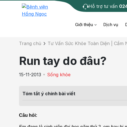
Hỗ trợ tư vấn
02
Chi tiết bài tư 
Giới thiệu
Dịch vụ
Trang chủ
Tư Vấn Sức Khỏe Toàn Diện | Cẩm
Bệnh học
Dươ
Bện
Run tay do đâu?
Cơ xương khớp
Da li
Bện
15-11-2013
Sống khỏe
Giáo dục sức khỏe
Chẩ
Bện
- M
Tóm tắt ý chính bài viết
Tiêm chủng
Răng
Bệnh
Tầm soát ung thư
Tai 
Câu hỏi:
Bện
Điện quang can thiệp
Khá
Em đang là sinh viên đại học năm thứ 2, em hay bị ru