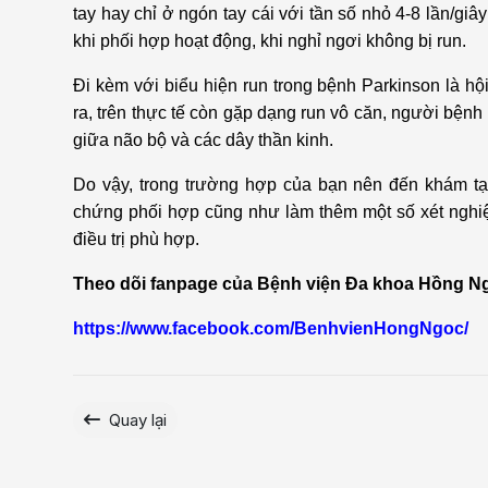
tay hay chỉ ở ngón tay cái với tần số nhỏ 4-8 lần/gi
khi phối hợp hoạt động, khi nghỉ ngơi không bị run.
Đi kèm với biểu hiện run trong bệnh Parkinson là h
ra, trên thực tế còn gặp dạng run vô căn, người bện
giữa não bộ và các dây thần kinh.
Do vậy, trong trường hợp của bạn nên đến khám tại
chứng phối hợp cũng như làm thêm một số xét nghi
điều trị phù hợp.
Theo dõi fanpage của Bệnh viện Đa khoa Hồng Ngọ
https://www.facebook.com/BenhvienHongNgoc/
Quay lại