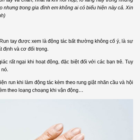
h học Ung bướu
Bệnh học Tim mạch
o nhưng trong gia đình em không ai có biểu hiện này cả. Xin
 bướu
Tim mạch
nh)
 - Tiết niệu
Ngoại khoa
 Run tay được xem là động tác bất thường không cố ý, là sự
lý trị liệu - Phục hồi
Tâm lý và sức khỏe tâm
định và cơ đối trọng.
c năng
thần
c rất ngại khi hoạt động, đặc biệt đối với các bạn trẻ. Tuy
n thương chỉnh hình
Nam học
 nó.
iện run khi làm động tác kèm theo rung giật nhãn cầu và hội
c kèm theo loạng choạng khi vận động…