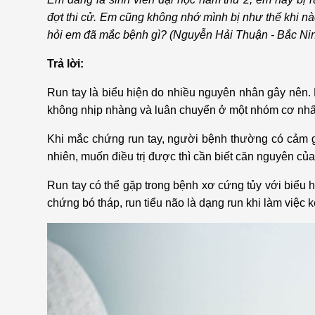
Bện
đợt thi cử. Em cũng không nhớ mình bị như thế khi nà
Thẩm mỹ
Ung
hỏi em đã mắc bệnh gì? (Nguyễn Hải Thuận - Bắc Ni
Tiêu hóa - Gan - Mật
Thận
Trả lời:
Run tay là biểu hiện do nhiều nguyên nhân gây nên.
Nội Tiết
Vật 
không nhịp nhàng và luân chuyển ở một nhóm cơ nhất 
chứ
Cấp cứu - Hồi sức tích
Khi mắc chứng run tay, người bệnh thường có cảm giá
cực
Chấ
nhiên, muốn điều trị được thì cần biết căn nguyên của
Run tay có thể gặp trong bệnh xơ cứng tủy với biểu h
chứng bó tháp, run tiểu não là dạng run khi làm việ