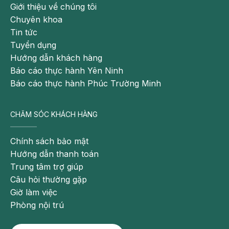
Giới thiệu về chúng tôi
kích thích như rượu, bia, chè, cà phê, thuốc lá,... tạo tinh
Chuyên khoa
thần thoải mái tránh các lo âu, căng thẳng,...
Tin tức
Theo dõi fanpage của Bệnh viện Ða khoa Hồng Ngọc
Tuyển dụng
để biết thêm thông tin bổ ích khác:
Hướng dẫn khách hàng
https://www.facebook.com/BenhvienHongNgoc/
Báo cáo thực hành Yên Ninh
Báo cáo thực hành Phúc Trường Minh
CHĂM SÓC KHÁCH HÀNG
Chính sách bảo mật
Hướng dẫn thanh toán
Trung tâm trợ giúp
Câu hỏi thường gặp
Giờ làm việc
Phòng nội trú