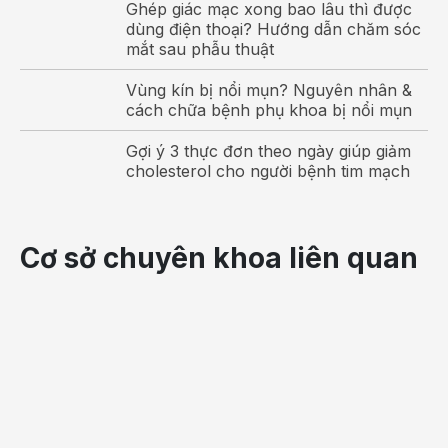
Ghép giác mạc xong bao lâu thì được
dùng điện thoại? Hướng dẫn chăm sóc
mắt sau phẫu thuật
Vùng kín bị nổi mụn? Nguyên nhân &
cách chữa bệnh phụ khoa bị nổi mụn
Gợi ý 3 thực đơn theo ngày giúp giảm
cholesterol cho người bệnh tim mạch
Có hai loại RLTĐ là RLTĐ ngoại biên và RLTĐ trung
ương:
Cơ sở chuyên khoa liên quan
RLTĐ ngoại biên
Ở thể nhẹ, người bệnh thường có biểu hiện
chóng mặt
.
Cơn chóng mặt thường thoáng qua chỉ xảy ra trong một
thời gian ngắn, chúng xuất hiện khi thay đổi tư thế như
lắc đầu, từ tư thế nằm chuyển sang ngồi; chóng mặt xảy
ra sau chấn thương nhẹ ở vùng đầu; ngoài ra bệnh lý tắc
mạch máu ở vùng sau cổ cũng là nguyên nhân gây nên
rối loạn tiền đình ngoại biên.