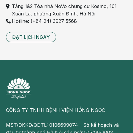
Tầng 1&2 Tòa nhà NoVo chung cư Kosmo, 161
Xuân La, phường Xuân Đỉnh, Hà Nội
Hotline: (+84-24) 3927 5568
ĐẶT LỊCH NGAY
Khi nào cần đi khám?
Chóng mặt là dấu hiệu của nhiều bệnh, trong đó có một
số bệnh nguy hiểm như
tăng huyết áp
, hạ huyết áp,
chấn thương sọ não, tai biến mạch máu não... nhưng nếu
CÔNG TY TNHH BỆNH VIỆN HỒNG NGỌC
khi thấy có biểu hiện chóng mặt mất thăng bằng kèm theo
cơn nhức đầu bất thình lình, mắt nhìn mờ, chân tay run,
MST/ĐKKD/QĐTL: 0106699074 - Sở kế hoạch và
cảm giác lảo đảo muốn ngã... có thể là dấu hiệu của
đầu tư thành phố Hà Nội cấp ngày 05/06/2003