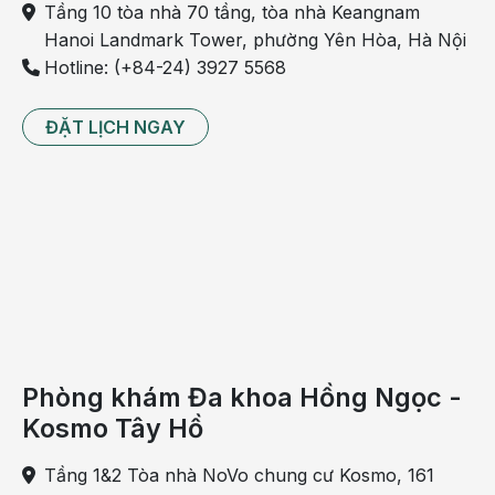
Tầng 10 tòa nhà 70 tầng, tòa nhà Keangnam
phác đồ điều trị hợp lý.
Hanoi Landmark Tower, phường Yên Hòa, Hà Nội
Theo dõi fanpage của Bệnh viện Đa khoa Hồng
Hotline: (+84-24) 3927 5568
Ngọc để biết thêm thông tin bổ ích khác:
https://www.facebook.com/BenhvienHongNgoc
ĐẶT LỊCH NGAY
Phòng khám Đa khoa Hồng Ngọc -
Kosmo Tây Hồ
Tầng 1&2 Tòa nhà NoVo chung cư Kosmo, 161