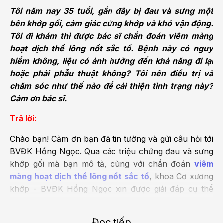
Tôi năm nay 35 tuổi, gần đây bị đau và sưng một
bên khớp gối, cảm giác cứng khớp và khó vận động.
Tôi đi khám thì được bác sĩ chẩn đoán viêm màng
hoạt dịch thể lông nốt sắc tố. Bệnh này có nguy
hiểm không, liệu có ảnh hưởng đến khả năng đi lại
hoặc phải phẫu thuật không? Tôi nên điều trị và
chăm sóc như thế nào để cải thiện tình trạng này?
Cảm ơn bác sĩ.
Trả lời:
Chào bạn! Cảm ơn bạn đã tin tưởng và gửi câu hỏi tới
BVĐK Hồng Ngọc. Qua các triệu chứng đau và sưng
khớp gối mà bạn mô tả, cùng với chẩn đoán
viêm
màng hoạt dịch thể lông nốt sắc tố
, khoa Cơ xương
khớp - BVĐK Hồng Ngọc xin được giải đáp cụ thể
như sau:
Đọc tiếp
Viêm màng hoạt dịch thể lông nốt sắc tố là một bệnh