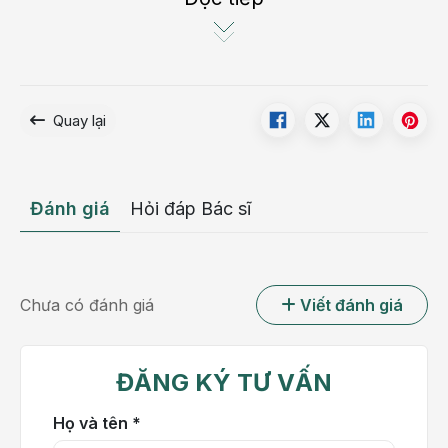
hiếm gặp, do sự tăng sinh bất thường của màng hoạt
dịch – lớp màng lót bên trong khớp có nhiệm vụ sản
xuất dịch khớp để bôi trơn và nuôi dưỡng sụn khớp.
Khi màng hoạt dịch tăng sinh quá mức, nó sẽ trở nên
Quay lại
dày hơn do sự phát triển bất thường của các tế bào.
Đánh giá
Hỏi đáp Bác sĩ
Chưa có đánh giá
Viết đánh giá
ĐĂNG KÝ TƯ VẤN
Họ và tên *
Viêm màng hoạt dịch thể lông nốt sắc tố là bệnh hiếm gặp, do 