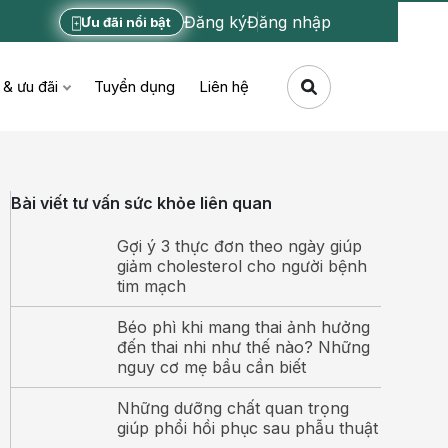
Đăng ký
Đăng nhập
Ưu đãi nổi bật
 & ưu đãi
Tuyển dụng
Liên hệ
Bài viết tư vấn sức khỏe liên quan
Gợi ý 3 thực đơn theo ngày giúp
giảm cholesterol cho người bệnh
tim mạch
Béo phì khi mang thai ảnh hưởng
đến thai nhi như thế nào? Những
nguy cơ mẹ bầu cần biết
Những dưỡng chất quan trọng
giúp phổi hồi phục sau phẫu thuật