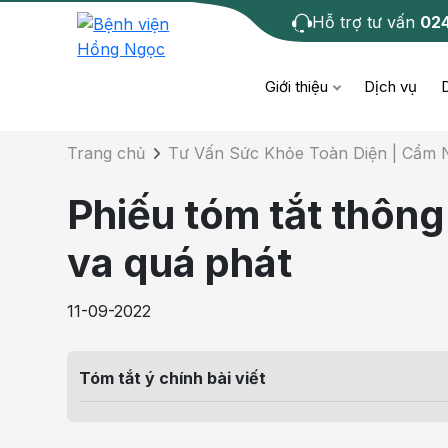
Hỗ trợ tư vấn
02
Chi tiết bài tư 
Giới thiệu
Dịch vụ
Trang chủ
Tư Vấn Sức Khỏe Toàn Diện | Cẩm
Bệnh học
Dươ
Bện
Phiếu tóm tắt thông 
Cơ xương khớp
Da li
Bện
va quá phát
Giáo dục sức khỏe
Chẩ
Bện
11-09-2022
- M
Tiêm chủng
Răng
Bệnh
Tóm tắt ý chính bài viết
Tầm soát ung thư
Tai 
Bện
Điện quang can thiệp
Khá