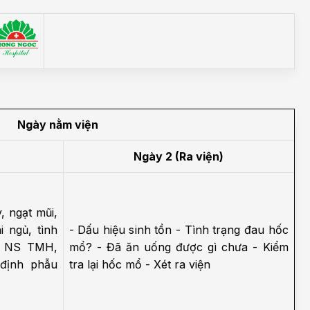
h học Ung bướu
Bệnh học Tim mạch
 bướu
Tim mạch
 - Tiết niệu
Ngoại khoa
lý trị liệu - Phục hồi
Tâm lý và sức khỏe tâm
c năng
thần
Ngày nằm viện
n thương chỉnh hình
Nam học
Ngày 2 (Ra viện)
, ngạt mũi,
 ngủ, tình
- Dấu hiệu sinh tồn
- Tình trạng đau hốc
 NS TMH,
mổ?
- Đã ăn uống được gì chưa
- Kiểm
 định phẫu
tra lại hốc mổ
- Xét ra viện