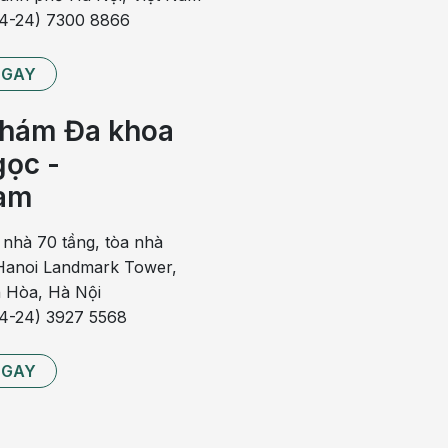
84-24) 7300 8866
NGAY
hám Đa khoa
ọc -
am
 nhà 70 tầng, tòa nhà
anoi Landmark Tower,
 Hòa, Hà Nội
84-24) 3927 5568
NGAY