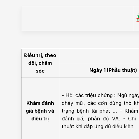
Bện
Thẩm mỹ
Ung
Tiêu hóa - Gan - Mật
Thận
Nội Tiết
Vật 
chứ
Điều trị, theo
Cấp cứu - Hồi sức tích
dõi, chăm
cực
Chấ
Ngày 1 (Phẫu thuật)
sóc
- Hỏi các triệu chứng : Ngủ ngáy
Khám đánh
chảy mũi, các cơn dừng thở khi
giá bệnh và
trạng bệnh tái phát …
- Khám
điều trị
đánh giá, phân độ VA.
- Chỉ
thuật khi đáp ứng đủ điều kiện