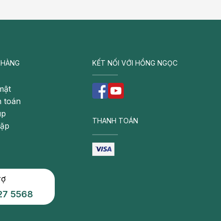
 HÀNG
KẾT NỐI VỚI HỒNG NGỌC
mật
 toán
úp
THANH TOÁN
gặp
rợ
27 5568