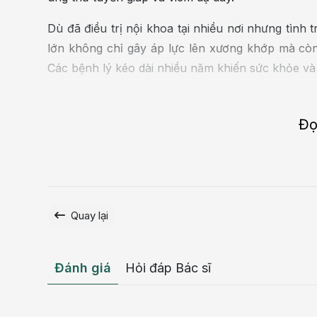
Dù đã điều trị nội khoa tại nhiều nơi nhưng tình
lớn không chỉ gây áp lực lên xương khớp mà cò
Các bệnh lý kéo dài nhiều năm khiến sức khỏe và 
“Cân nặng tăng nhanh, bản thân tôi đã thử gần 
đến dùng thuốc, nhưng tất cả đều không mang lại 
Đọ
hình mà còn kéo theo hàng loạt bệnh lý, ảnh 
duy nhất của tôi bây giờ là chấm dứt tình trạng 
trình điều trị của mình, chị H cho biết
Quay lại
Đánh giá
Hỏi đáp Bác sĩ