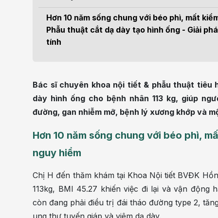
Điện quang can thiệp
Khá
Bện
Hơn 10 năm sống chung với béo phì, mất kiể
Thẩm mỹ
Ung
Phẫu thuật cắt dạ dày tạo hình ống - Giải ph
tính
Tiêu hóa - Gan - Mật
Thận
Nội Tiết
Vật 
Bác sĩ chuyên khoa nội tiết & phẫu thuật tiê
chứ
dày hình ống cho bệnh nhân 113 kg, giúp ngư
Cấp cứu - Hồi sức tích
cực
Chấ
đường, gan nhiễm mỡ, bệnh lý xương khớp và mộ
Hơn 10 năm sống chung với béo phì, mấ
nguy hiểm
Chị H đến thăm khám tại Khoa Nội tiết BVĐK Hồn
113kg, BMI 45.27 khiến việc đi lại và vận động
còn đang phải điều trị đái tháo đường type 2, tăng
ung thư tuyến giáp và viêm dạ dày.