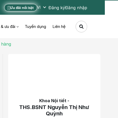
Đăng ký
Đăng nhập
VI
Ưu đãi nổi bật
 & ưu đãi
Tuyển dụng
Liên hệ
 hàng
Khoa Nội tiết -
THS.BSNT Nguyễn Thị Như
Quỳnh