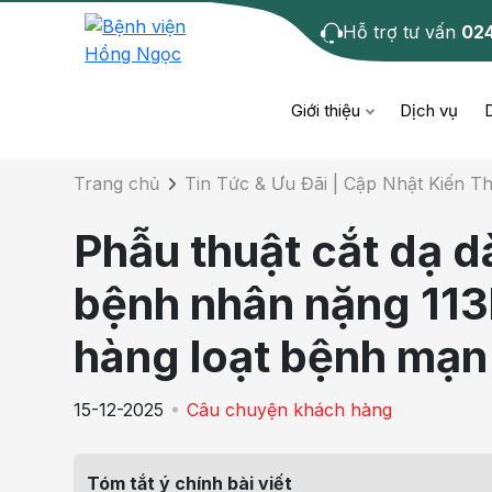
Hỗ trợ tư vấn
02
Chi tiết tin tức
Giới thiệu
Dịch vụ
Trang chủ
Tin Tức & Ưu Đãi | Cập Nhật Kiến 
Bệnh học
Dươ
Bện
Phẫu thuật cắt dạ d
Cơ xương khớp
Da li
Bện
bệnh nhân nặng 113
Giáo dục sức khỏe
Chẩ
Bện
hàng loạt bệnh mạn
- M
Tiêm chủng
Răng
15-12-2025
Câu chuyện khách hàng
Bệnh
Tầm soát ung thư
Tai 
Bện
Tóm tắt ý chính bài viết