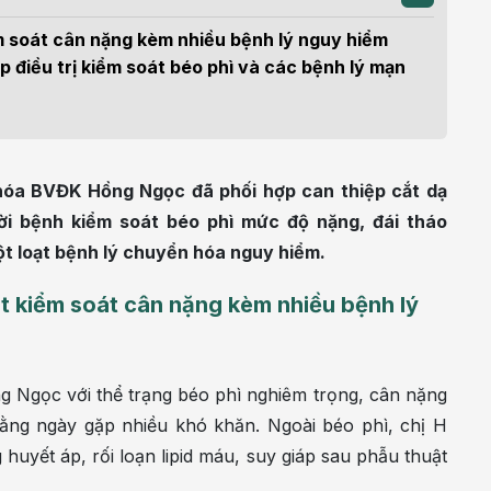
m sức khỏe
Khoa nhi
h học Ung bướu
Bệnh học Tim mạch
m soát cân nặng kèm nhiều bệnh lý nguy hiểm
 bướu
Tim mạch
áp điều trị kiểm soát béo phì và các bệnh lý mạn
 - Tiết niệu
Ngoại khoa
lý trị liệu - Phục hồi
Tâm lý và sức khỏe tâm
u hóa BVĐK Hồng Ngọc đã phối hợp can thiệp cắt dạ
c năng
thần
ời bệnh kiểm soát béo phì mức độ nặng, đái tháo
n thương chỉnh hình
Nam học
t loạt bệnh lý chuyển hóa nguy hiểm.
t kiểm soát cân nặng kèm nhiều bệnh lý
g Ngọc với thể trạng béo phì nghiêm trọng, cân nặng
 hằng ngày gặp nhiều khó khăn. Ngoài béo phì, chị H
 huyết áp, rối loạn lipid máu, suy giáp sau phẫu thuật