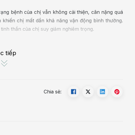
 trạng bệnh của chị vẫn không cải thiện, cân nặng quá
n khiến chị mất dần khả năng vận động bình thường.
tinh thần của chị suy giảm nghiêm trọng.
như mọi phương pháp giảm cân từ ăn kiêng, tập luyện
hiệu quả. Béo phì không chỉ khiến tôi tự ti về ngoại
c tiếp
hưởng nghiêm trọng đến chất lượng sống. Mong muốn
này để có thể sống khỏe mạnh hơn.” - Chia sẻ về hành
Chia sẻ: