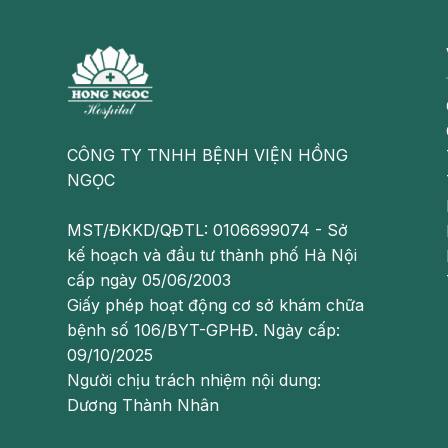
đã quyết định chọn Hồng Ngọc để cắt dạ dày” - 
Theo đó, nhằm điều trị triệt để và kiểm soát tậ
chẩn liên chuyên khoa. Trên cơ sở đánh giá toàn
dạ dày tạo hình ống (Sleeve Gastrectomy) – một
hiện nay đối với béo phì mức độ nặng và các bệnh
CÔNG TY TNHH BỆNH VIỆN HỒNG
NGỌC
“Đây không phải là một phẫu thuật mang tính thẩ
trị chuyển hóa, không chỉ giúp giảm thể tích dạ d
MST/ĐKKD/QĐTL: 0106699074 - Sở
tiết não-ruột, từ đó làm giảm cảm giác đói, giảm
kế hoạch và đầu tư thành phố Hà Nội
có thể kiểm soát tốt hơn đường huyết, mỡ máu
cấp ngày 05/06/2003
- ThS.BSNT Nguyễn Thị Như Quỳnh, Khoa Nội ti
Giấy phép hoạt động cơ sở khám chữa
bệnh số 106/BYT-GPHĐ. Ngày cấp:
Ca phẫu thuật được thực hiện bằng phương pháp n
09/10/2025
kinh nghiệm. Dù người bệnh thuộc nhóm nguy cơ 
Người chịu trách nhiệm nội dung:
hồi sức đã theo dõi sát và kiểm soát chặt chẽ cá
Dương Thành Nhân
bảo ca mổ diễn ra an toàn.