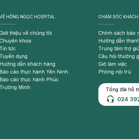
Bệnh nhân H chia sẻ.
n gốc các rối loạn chuyển hóa, bệnh nhân đã được hội
VỀ HỒNG NGỌC HOSPITAL
CHĂM SÓC KHÁCH
 diện, các bác sĩ thống nhất chỉ định phẫu thuật cắt
Giới thiệu về chúng tôi
Chính sách bảo 
 trong những phương pháp điều trị hiệu quả hàng đầu
Chuyên khoa
Hướng dẫn thanh
 lý rối loạn chuyển hóa đi kèm.
Tin tức
Trung tâm trợ gi
m mỹ. Cắt dạ dày tạo hình ống là một can thiệp điều
Tuyển dụng
Câu hỏi thường 
Hướng dẫn khách hàng
Giờ làm việc
ày mà còn tác động trực tiếp lên trục thần kinh – nội
Báo cáo thực hành Yên Ninh
Phòng nội trú
 thèm ăn và tăng độ nhạy insulin. Nhờ vậy, người bệnh
Báo cáo thực hành Phúc
 và các rối loạn chuyển hóa trong thời gian dài.”
Trường Minh
Tổng đài hỗ t
ết, BVĐK Hồng Ngọc.
024 39
ội soi hiện đại với sự tham gia của ekip bác sĩ giàu
cao do béo phì và rối loạn chuyển hóa, ekip gây mê
c chỉ số sinh tồn trong suốt quá trình can thiệp, đảm