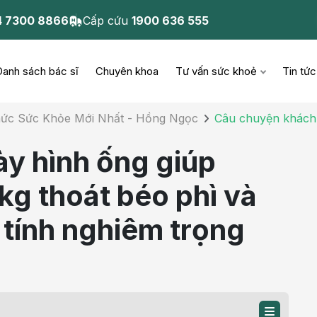
4 7300 8866
Cấp cứu
1900 636 555
Danh sách bác sĩ
Chuyên khoa
Tư vấn sức khoẻ
Tin tức
Thức Sức Khỏe Mới Nhất - Hồng Ngọc
Câu chuyện khách
̣c
h học Tai Mũi Họng
Sản - Phụ Khoa
Bệnh học Chấn thương
ày hình ống giúp
chỉnh hình
ễu
h học Ngoại Tiết niệu
Xét nghiêm - Giải phẫu
kg thoát béo phì và
Bệnh học Sản - Phụ
n đoán hình ảnh
h học Tiêu hóa - Gan
Hô Hấp
khoa
 tính nghiêm trọng
ật
 hàm mặt
Các bệnh về mắt
Bệnh học Vật lý trị liệu
 học Nội tiết
mũi họng
Tiêm chủng Vaccine
Bệnh học Cơ xương
h học Nhi khoa
khớp