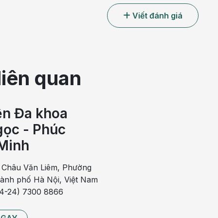
Viết đánh giá
liên quan
ện Đa khoa
ọc - Phúc
Minh
 Châu Văn Liêm, Phường
hành phố Hà Nội, Việt Nam
n về phương pháp điều trị bệnh
84-24) 7300 8866
 và thời gian mắc bệnh đã lâu, việc điều trị nội khoa