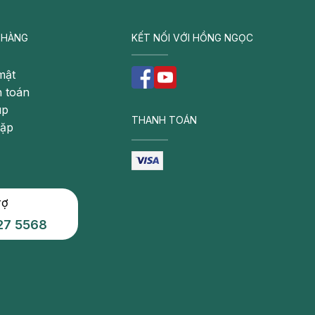
 HÀNG
KẾT NỐI VỚI HỒNG NGỌC
mật
 toán
úp
THANH TOÁN
gặp
rợ
27 5568