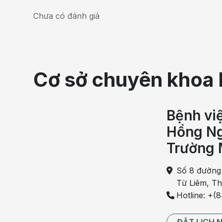
Chưa có đánh giá
Cơ sở chuyên khoa 
Bệnh vi
Hồng Ng
Trường 
Số 8 đường
Từ Liêm, T
Bác sĩ thăm khám và tư vấ
Hotline: +(
Theo đánh giá của bác sĩ, với diễn tiến phức tạp