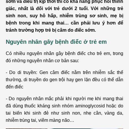
sớm và điều trị kịp thời thì có khả năng phục hồi thính
giác, nhất là đối với trẻ dưới 2 tuổi. Với những trẻ
sinh non, suy hô hấp, nhiễm trùng sơ sinh, mẹ bị
bệnh trong khi mang thai… cần phải lưu ý hơn để
tránh trường hợp trẻ bị câm do điếc sớm.
Nguyên nhân gây bệnh điếc ở trẻ em
Có nhiều nguyên nhân gây bệnh điếc cho trẻ em, trong
đó những nguyên nhân cơ bản sau:
- Do di truyền: Gen câm điếc nằm trên nhiễm sắc thể
thường, di truyền do gen trội hay gen lặn đều có thể dẫn
đến điếc
- Do nguyên nhân mắc phải khi người mẹ khi mang thai
đã dùng thuốc kháng sinh nhóm aminoglycosid hoặc do
tai biến khi sinh đẻ như sinh non, nhẹ cân, vàng da,
nhiễm trùng tai, viêm màng não…