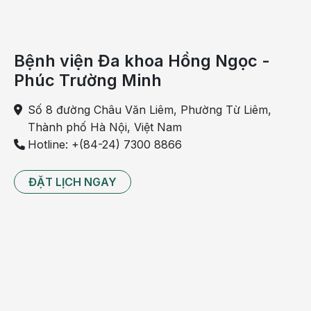
sàng lọc các bệnh mình có thể gặp và có phương
pháp điều trị hợp lí, tránh gây ra bệnh vô sinh nữ.
Bệnh viện Đa khoa Hồng Ngọc -
Tuyến vú kém phát triển - Dấu hiệu vô
sinh nữ
Phúc Trường Minh
Số 8 đường Châu Văn Liêm, Phường Từ Liêm,
Thành phố Hà Nội, Việt Nam
Hotline: +(84-24) 7300 8866
ĐẶT LỊCH NGAY
Tuyến vú kém phát triển có thể là một trong những