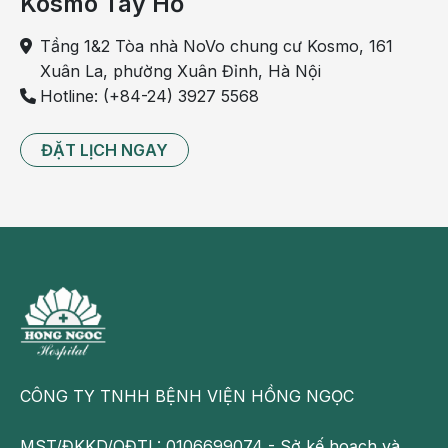
Kosmo Tây Hồ
Nếu có bất cứ thắc mắc nào về vấn đề vô sinh nữ,
vui lòng truy cập website của Trung tâm IVF Hồng
Tầng 1&2 Tòa nhà NoVo chung cư Kosmo, 161
Ngọc tại địa chỉ:
http://ivfhongngoc.com
Xuân La, phường Xuân Đỉnh, Hà Nội
Hotline: (+84-24) 3927 5568
ĐẶT LỊCH NGAY
CÔNG TY TNHH BỆNH VIỆN HỒNG NGỌC
MST/ĐKKD/QĐTL: 0106699074 - Sở kế hoạch và