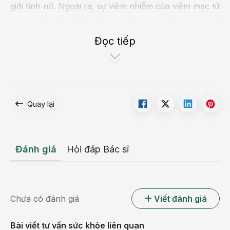
giới tính nữ. Ngoài ra, sự viêm nhiễm của viêm mạc tử
cung cũng dẫn đến rối loạn kinh nguyệt, khiến khả
năng thu thai giảm đi rõ rệt.
Đọc tiếp
Quay lại
Đánh giá
Hỏi đáp Bác sĩ
Chu kỳ kinh nguyệt không đều có thể là dấu hiệu vô
Chưa có đánh giá
Viết đánh giá
sinh nữ
Bài viết tư vấn sức khỏe liên quan
Trong trường hợp bạn vô kinh:
tình trạng không có