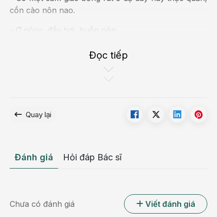
cồn cào nôn nao.
- Ợ nóng, đầy hơi, buồn nôn.
Đọc tiếp
Quay lại
Đánh giá
Hỏi đáp Bác sĩ
Chứng khó tiêu gây khó chịu cho dạ dày và tạo ra
cảm giác quá no
Nguyên nhân của chứng khó tiêu
Chưa có đánh giá
Viết đánh giá