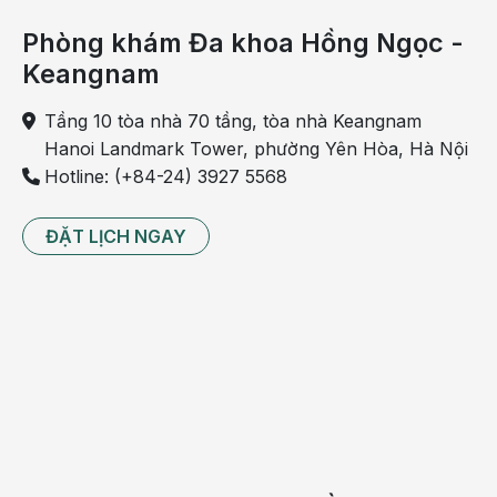
Phòng khám Đa khoa Hồng Ngọc -
Keangnam
Tầng 10 tòa nhà 70 tầng, tòa nhà Keangnam
Hanoi Landmark Tower, phường Yên Hòa, Hà Nội
Hotline: (+84-24) 3927 5568
ĐẶT LỊCH NGAY
Chứng khó tiêu có thể là kết quả của thói quen ăn
uống của bạn
Lời khuyên phòng tránh chứng khó tiêu
Bạn hoàn toàn có thể phòng tránh chứng khó tiêu
bằng những việc làm đơn giản hàng ngày:
- Ăn nhiều bữa nhỏ trong suốt cả ngày, tránh thức
ăn béo cay có thể kích hoạt chứng ợ nóng. Bạn nên