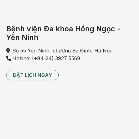
kháng thụ thể H2 (H2RAs), chẳng hạn như Zantac và
Pepcid, làm việc để giảm axit trong dạ dày. Tuy nhiên,
họ cũng có thể gây ra các tác dụng phụ không mong
muốn như buồn nôn,
đau đầu, chảy máu, bầm tím…
Bệnh viện Đa khoa Hồng Ngọc -
Thuốc theo toa Reglan và Motilium, cải thiện hành
Yên Ninh
động cơ (vận động) của đường tiêu hóa, nhưng cũng
có thể gây ra: Thuốc ức chế bơm proton (PPI) như
Số 55 Yên Ninh, phường Ba Đình, Hà Nội
Prilosec, cũng làm giảm axit trong dạ
dày, nhưng
Hotline: (+84-24) 3927 5568
thường mạnh hơn H2RAs.
ĐẶT LỊCH NGAY
Cả hai PPI và H2 loại thuốc thường được sử dụng để
điều trị loét dạ dày tá tràng. Nếu vi khuẩn H. pylori là
nguyên nhân của các vết lở loét, các loại thuốc này
được sử dụng kết hợp với thuốc
kháng sinh, chẳng
hạn như clarithromycin và amoxicillin. Tất nhiên cũng
có thể gặp phải những tác dụng phụ không mong
muốn.