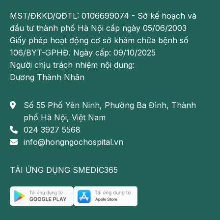
bệnh lý, bệnh nhân cần tới các bệnh viện để được
bác sĩ thăm khám trực tiếp, chẩn đoán và tư vấn
MST/ĐKKD/QĐTL: 0106699074 - Sở kế hoạch và
phác đồ điều trị hợp lý.
đầu tư thành phố Hà Nội cấp ngày 05/06/2003
Giấy phép hoạt động cơ sở khám chữa bệnh số
Theo dõi fanpage của Bệnh viện Đa khoa Hồng
106/BYT-GPHĐ. Ngày cấp: 09/10/2025
Ngọc để biết thêm thông tin bổ ích khác:
Người chịu trách nhiệm nội dung:
https://www.facebook.com/BenhvienHongNgoc/
Dương Thành Nhân
Số 55 Phố Yên Ninh, Phường Ba Đình, Thành
phố Hà Nội, Việt Nam
024 3927 5568
info@hongngochospital.vn
TẢI ỨNG DỤNG SMEDIC365