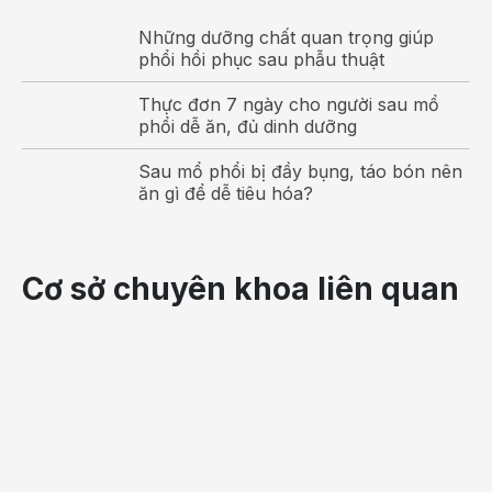
Những dưỡng chất quan trọng giúp
phổi hồi phục sau phẫu thuật
Thực đơn 7 ngày cho người sau mổ
phổi dễ ăn, đủ dinh dưỡng
Sau mổ phổi bị đầy bụng, táo bón nên
ăn gì để dễ tiêu hóa?
Mẹ bầu nên lưu ý hạn chế tối đa việc uốn duỗi,
Cơ sở chuyên khoa liên quan
nhuộm tóc trong 3 tháng đầu thai kỳ
Chăm sóc da khi mang thai
Trong quá trình mang thai, nội tiết tố trong cơ thể
thai phụ sẽ có sự thay đổi khiến da cũng bị rối loạn
sắc tố. Đa số da của thai phụ sẽ gặp tình trạng như
sạm khô hoặc nhờn rít, mụn xuất hiện nhiều hơn do