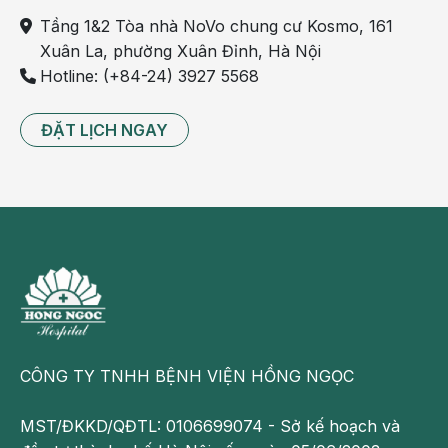
ong
để hỗ trợ giảm mụn. Ngoài ra, chị em nên ngủ
Tầng 1&2 Tòa nhà NoVo chung cư Kosmo, 161
đủ giấc, nghỉ ngơi, tránh bị căng thẳng.
Xuân La, phường Xuân Đỉnh, Hà Nội
Hotline: (+84-24) 3927 5568
ĐẶT LỊCH NGAY
Một số loại thuốc trị mụn có thể gây dị tật bẩm sinh
cho thai nhi
CÔNG TY TNHH BỆNH VIỆN HỒNG NGỌC
Xử lý vấn đề về nám
MST/ĐKKD/QĐTL: 0106699074 - Sở kế hoạch và
Do sự gia tăng mạnh mẽ của hormone estrogen, mẹ