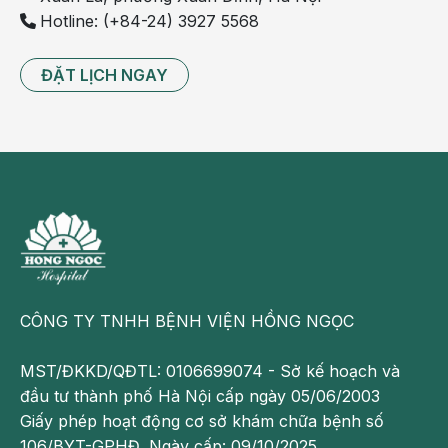
Hotline: (+84-24) 3927 5568
ĐẶT LỊCH NGAY
CÔNG TY TNHH BỆNH VIỆN HỒNG NGỌC
MST/ĐKKD/QĐTL: 0106699074 - Sở kế hoạch và
đầu tư thành phố Hà Nội cấp ngày 05/06/2003
Giấy phép hoạt động cơ sở khám chữa bệnh số
106/BYT-GPHĐ. Ngày cấp: 09/10/2025