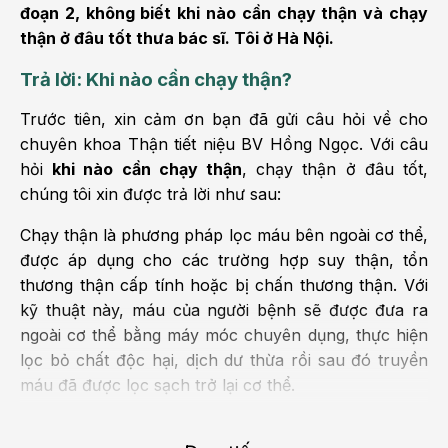
đoạn 2, không biết khi nào cần chạy thận và chạy
thận ở đâu tốt thưa bác sĩ. Tôi ở Hà Nội.
Trả lời: Khi nào cần chạy thận?
Trước tiên, xin cảm ơn bạn đã gửi câu hỏi về cho
chuyên khoa Thận tiết niệu BV Hồng Ngọc. Với câu
hỏi
khi nào cần chạy thận
, chạy thận ở đâu tốt,
chúng tôi xin được trả lời như sau:
Chạy thận là phương pháp lọc máu bên ngoài cơ thể,
được áp dụng cho các trường hợp suy thận, tổn
thương thận cấp tính hoặc bị chấn thương thận. Với
kỹ thuật này, máu của người bệnh sẽ được đưa ra
ngoài cơ thể bằng máy móc chuyên dụng, thực hiện
lọc bỏ chất độc hại, dịch dư thừa rồi sau đó truyền
máu đã được lọc sạch trở lại cơ thể.
Với những trường hợp suy thận, hay còn được gọi là