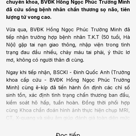
chuyên khoa, BVĐK Hồng Ngọc Phúc Trường Minh
đã cứu sống bệnh nhân chấn thương sọ não, tiên
lượng tử vong cao.
Vừa qua, BVĐK Hồng Ngọc Phúc Trường Minh đã
tiếp nhận trường hợp bệnh nhân T.K.T (50 tuổi, Hà
Nội) gặp tai nạn giao thông, nhập viện trong tình
trạng đau đầu nhiều, chảy máu tai phải, ý thức lơ
mơ, không có người thân đi cùng.
Ngay khi tiếp nhận, BSCKI - Đinh Quốc Anh (Trưởng
khoa cấp cứu - BVĐK Hồng Ngọc Phúc Trường
Minh) cùng ê-kíp đã tiến hành ổn định các chỉ số
sinh tồn, xác định tình trạng chấn thương ban đầu,
kiểm soát hô hấp, tuần hoàn. Đồng thời phối hợp
cùng Khoa chẩn đoán hình ảnh thực hiện chụp MRI,
CT, X-quang và siêu âm giúp đánh giá toàn diện mức
độ tổn thương cơ thể và phát hiện tụ máu não cấp,
dập não bán cầu phải, vỡ xương đỉnh trái, kèm yếu
Đọc tiếp