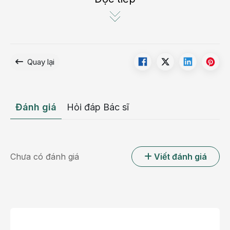
liệt nửa người trái và tổn thương sọ não.
Quay lại
Đánh giá
Hỏi đáp Bác sĩ
Chưa có đánh giá
Viết đánh giá
Phim chụp CT vùng não dập, tình trạng phù nề diễn
tiến nhanh
Nhận định đây là tình trạng đặc biệt nguy hiểm, có
nguy cơ tăng áp lực nội sọ dẫn đến các biến chứng:
rối loạn ý thức, liệt vận động, để lại di chứng thần