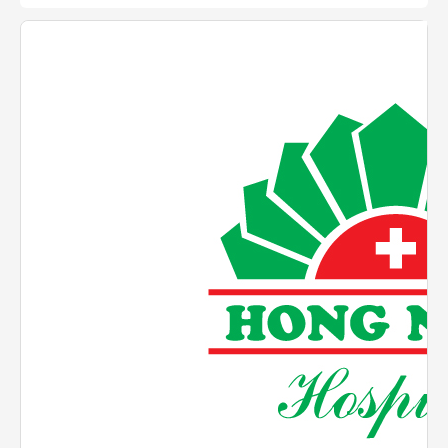
Đốt sóng cao tần RFA u giáp là phương pháp bảo tồn
tuyến giáp, không cần phẫu thuật
Cũng theo bác sĩ Hoàng, so với phẫu thuật truyền
thống, đốt sóng cao tần (RFA) mang lại nhiều lợi ích
cho người bệnh. Đây là kỹ thuật ít xâm lấn, người
bệnh không cần phẫu thuật, không cần cắt bỏ tuyến
giáp, hạn chế nguy cơ biến chứng và bảo tồn chức
năng tuyến giáp. Thời gian thực hiện nhanh chóng,
chỉ khoảng 30 phút đã xử lý được toàn bộ khối u,
bệnh nhân hoàn toàn không cần lưu viện.
Đặc biệt, phương pháp đốt sóng cao tần RFA không
xâm lấn, hầu như không ảnh hưởng đến dây thần
kinh thanh quản, bảo tồn nguyên vẹn giọng nói,
không gây khàn tiếng, mất tiếng, không để lại sẹo,
đảm bảo yếu tố thẩm mỹ cho người bệnh.