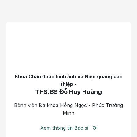
- RFA) là phương pháp điều trị u tuyến giáp lành tính
xâm lấn tối thiểu. Kỹ thuật này sử dụng nhiệt năng
sinh ra từ sóng cao tần để phá hủy có kiểm soát mô
u lành tính và một số tổn thương vi ung thư theo chỉ
định chặt chẽ. Toàn bộ thủ thuật được thực hiện gây
tê tại chỗ dưới sự hướng dẫn của siêu âm nhằm xác
định chính xác vị trí, kích thước và ranh giới của khối
u.
Khoa Chẩn đoán hình ảnh và Điện quang can
thiệp -
THS.BS Đỗ Huy Hoàng
Bệnh viện Đa khoa Hồng Ngọc - Phúc Trường
Minh
Xem thông tin Bác sĩ