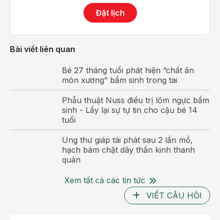
thẩm mỹ và chất lượng cuộc sống.
“Thời điểm u to,
Đặt lịch
tôi không thể hít thở sâu, cổ họng nghẹn cứng, khi ăn
uống thường xuyên bị sặc, khối u lớn ở cổ khiến tôi
vô cùng tự ti.”
- Cô T.B chia sẻ.
Bài viết liên quan
Bé 27 tháng tuổi phát hiện “chất ăn
mòn xương” bẩm sinh trong tai
Phẫu thuật Nuss điều trị lõm ngực bẩm
sinh - Lấy lại sự tự tin cho cậu bé 14
tuổi
Ung thư giáp tái phát sau 2 lần mổ,
hạch bám chặt dây thần kinh thanh
quản
Xem tất cả các tin tức
Sau can thiệp 1 tháng khối u giáp đã tiêu biến hoàn
VIẾT CÂU HỎI
Hỏ
toàn