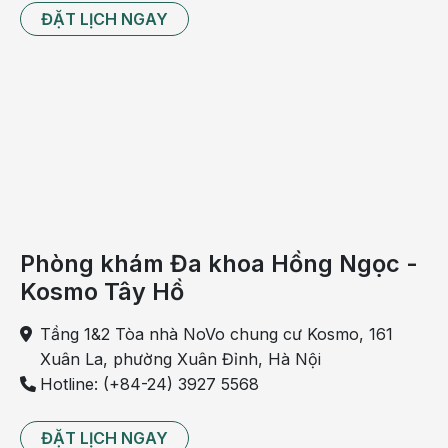
cuộc sống sinh hoạt bình thường.
ĐẶT LỊCH NGAY
Đặt lịch tư vấn, can thiệp điều trị u giáp bằng
phương pháp đốt sóng cao tần RFA cùng ThS.BS
Đỗ Huy Hoàng - Khoa Chẩn đoán hình ảnh & Điện
quang can thiệp, BVĐK Hồng Ngọc
Liên hệ hotline: 0912 002 131
Địa chỉ: Số 8 Châu Văn Liêm, Từ Liêm, Hà Nội
Phòng khám Đa khoa Hồng Ngọc -
Kosmo Tây Hồ
Tầng 1&2 Tòa nhà NoVo chung cư Kosmo, 161
Xuân La, phường Xuân Đỉnh, Hà Nội
Hotline: (+84-24) 3927 5568
ĐẶT LỊCH NGAY