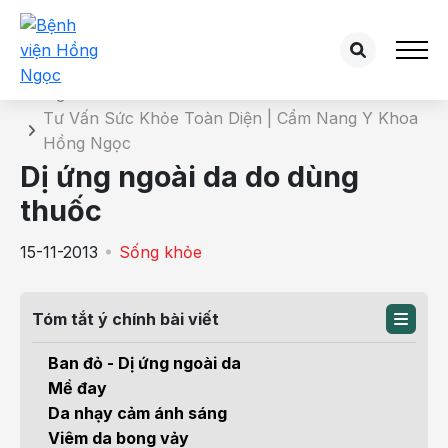
Chi tiết bài tư vấn
Trang chủ
Tư Vấn Sức Khỏe Toàn Diện | Cẩm Nang Y Khoa
Hồng Ngọc
Dị ứng ngoài da do dùng
thuốc
15-11-2013
Sống khỏe
Tóm tắt ý chính bài viết
Ban đỏ - Dị ứng ngoài da
Mề đay
Da nhạy cảm ánh sáng
Viêm da bong vảy