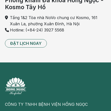
Phòng khám Đa khoa Hồng Ngọc -
Kosmo Tây Hồ
Tầng 1&2 Tòa nhà NoVo chung cư Kosmo, 161
Xuân La, phường Xuân Đỉnh, Hà Nội
Hotline: (+84-24) 3927 5568
ĐẶT LỊCH NGAY
CÔNG TY TNHH BỆNH VIỆN HỒNG NGỌC