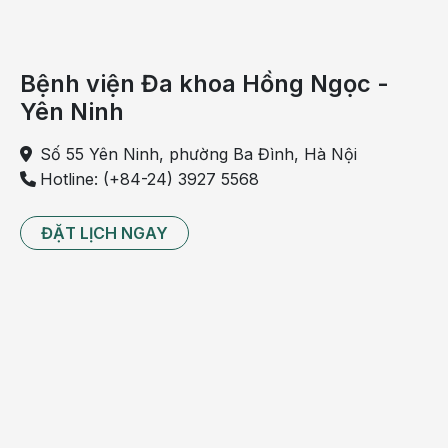
Bệnh viện Đa khoa Hồng Ngọc -
Yên Ninh
Viêm da bong vẩy
Số 55 Yên Ninh, phường Ba Đình, Hà Nội
Hotline: (+84-24) 3927 5568
Viêm mao mạch (Cutaneous vasculitis)
Là tình trạng viêm các mao mạch ngoài da do các thuốc
ĐẶT LỊCH NGAY
như: Ức chế men chuyển, NSAIDs, sulfonamide và
thiazide lợi tiểu.
Biểu hiện ngoài da là các ban xuất huyết sờ thấy được
trên mặt da. Ngoài ra thuốc còn có thể gây viêm mạch nội
tạng và gây nguy hiểm hơn cho người bệnh.
Không chỉ có thuốc uống mới gây dị ứng mà trong da
liễu, các loại thuốc bôi có các loại dược chất trên cũng