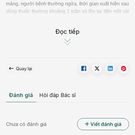
mảng, người bệnh thường ngứa, thời gian xuất hiện sau
dùng thuốc thường khoảng 1 tuần và tồn tại đến một vài
tuần. Những thuốc hay gây dị ứng dạng này như:
ampicillin, amoxycillin, cotrimoxazole, cefaclor...
Đọc tiếp
Quay lại
Đánh giá
Hỏi đáp Bác sĩ
Ban đỏ
Chưa có đánh giá
Viết đánh giá