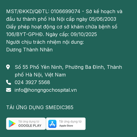
tràng hoặc ung thư trực tràng. Bên cạnh đi ngoài ra
MST/ĐKKD/QĐTL: 0106699074 - Sở kế hoạch và
máu, bệnh nhân ung thư đại trực tràng có có các
đầu tư thành phố Hà Nội cấp ngày 05/06/2003
biểu hiện như:
Giấy phép hoạt động cơ sở khám chữa bệnh số
- Táo bón
106/BYT-GPHĐ. Ngày cấp: 09/10/2025
Người chịu trách nhiệm nội dung:
- Đau bụng
Dương Thành Nhân
- Đầy bụng
Số 55 Phố Yên Ninh, Phường Ba Đình, Thành
- Buồn nôn, nôn ói
phố Hà Nội, Việt Nam
024 3927 5568
- Thay đổi thói quen đại tiện
info@hongngochospital.vn
- Phân dẹt và lỏng
TẢI ỨNG DỤNG SMEDIC365
- Tiểu không tự chủ
- Tiểu buốt
- Giảm cân đột ngột