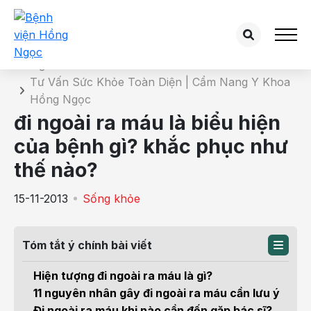
Chi tiết bài tư vấn
Trang chủ
Tư Vấn Sức Khỏe Toàn Diện | Cẩm Nang Y Khoa
Hồng Ngọc
đi ngoài ra máu là biểu hiện
của bệnh gì? khắc phục như
thế nào?
15-11-2013
Sống khỏe
Tóm tắt ý chính bài viết
Hiện tượng đi ngoài ra máu là gì?
11 nguyên nhân gây đi ngoài ra máu cần lưu ý
Đi ngoài ra máu khi nào cần đến gặp bác sĩ?