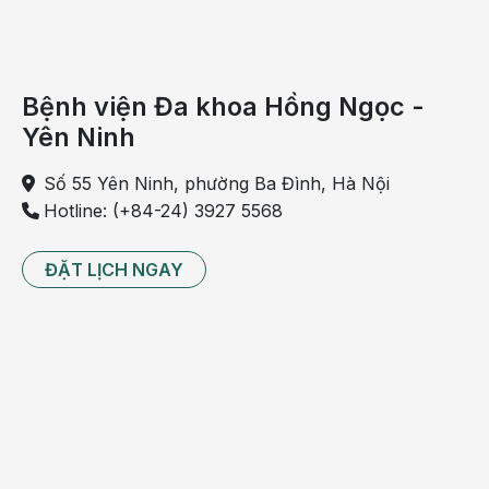
- Mắc bệnh Crohn
- Ảnh hưởng của điều trị xạ trị, hóa trị
Bệnh viện Đa khoa Hồng Ngọc -
- Quan hệ tình dục qua đường hậu môn
Yên Ninh
- Táo bón
Số 55 Yên Ninh, phường Ba Đình, Hà Nội
Hotline: (+84-24) 3927 5568
- Uống nhiều rượu bia
ĐẶT LỊCH NGAY