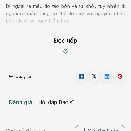
Đi ngoài ra máu do táo bón và tự khỏi, tuy nhiên đi
ngoài ra máu cũng có thể do một vài nguyên nhân
bệnh lý khác nguy hiểm hơn.
11 nguyên nhân gây đi ngoài ra máu cần
lưu ý
Đọc tiếp
Có nhiều nguyên nhân gây đi ngoài ra máu, cụ thể
như:
Bệnh trĩ
Quay lại
Bệnh trĩ có thể gây chảy máu khi đi ngoài. Nguyên
nhân gây bệnh trĩ là do: rặn mạnh khi đi vệ sinh, ngồi
nhà vệ sinh quá lâu, táo bón mãn tính, stress, tiêu
Đánh giá
Hỏi đáp Bác sĩ
chảy mãn tính, béo phì, ăn ít chất xơ, phụ nữ có
thai...
Để điều trị bệnh trĩ người bệnh cần ăn nhiều rau củ
Chưa có đánh giá
Viết đánh giá