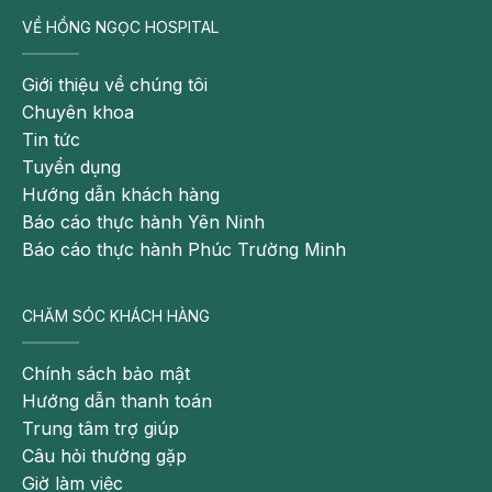
VỀ HỒNG NGỌC HOSPITAL
- Người mệt mỏi
Xuất huyết tiêu hóa
Giới thiệu về chúng tôi
Chuyên khoa
Xuất huyết tiêu hóa cũng là một trong những nguyên
Tin tức
nhân gây ra tình trạng đi ngoài ra máu.
Tuyển dụng
Hướng dẫn khách hàng
Có thể bạn quan tâm:
Báo cáo thực hành Yên Ninh
Ung thư đại tràng – các biện pháp phòng
Báo cáo thực hành Phúc Trường Minh
tránh
8 căn bệnh trực tràng nguy hiểm nhưng
CHĂM SÓC KHÁCH HÀNG
rất thường gặp
Ung thư đại trực tràng: Có thể điều trị dự
Chính sách bảo mật
phòng ung thư?
Hướng dẫn thanh toán
Trung tâm trợ giúp
Đi ngoài ra máu khi nào cần đến gặp bác
Câu hỏi thường gặp
sĩ?
Giờ làm việc