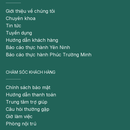
đấu với những cơn đau chuyển dạ cũng như trải qua
Giới thiệu về chúng tôi
quá trình vượt cạn một cách khỏe mạnh hơn.
Chuyên khoa
Ăn rau lang
Tin tức
Tuyển dụng
Trong suốt thai kỳ, nhiều mẹ bầu lựa chọn ăn rau
Hướng dẫn khách hàng
lang thường xuyên vì nó không chỉ cung cấp vitamin,
Báo cáo thực hành Yên Ninh
chất xơ mà còn giúp cải thiện chứng táo bón thai kỳ
Báo cáo thực hành Phúc Trường Minh
một cách hiệu quả. Không chỉ thế, giai đoạn cuối thai
kỳ, mẹ ăn rau lang luộc, nấu canh còn giúp cổ tử
CHĂM SÓC KHÁCH HÀNG
cung nhanh mềm, rút ngắn thời gian chuyển dạ để
dễ sinh thường hơn.
Chính sách bảo mật
Hướng dẫn thanh toán
Trung tâm trợ giúp
Câu hỏi thường gặp
Giờ làm việc
Phòng nội trú