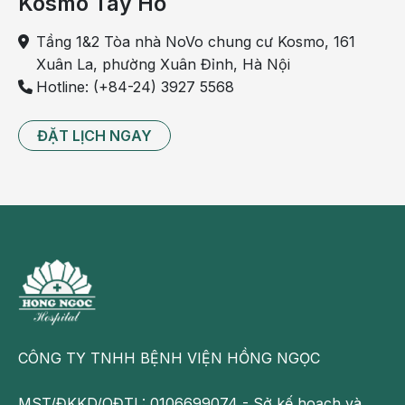
Kosmo Tây Hồ
tuần 34 – 35 của thai kỳ, không nên ăn sớm quá.
Tầng 1&2 Tòa nhà NoVo chung cư Kosmo, 161
Uống nước dứa
Xuân La, phường Xuân Đỉnh, Hà Nội
Hotline: (+84-24) 3927 5568
Từ tuần thứ 39, mẹ có thể uống nước dứa. Đây được
xem là “thần dược” giúp chuyển dạ nhanh và nhẹ
nhàng hơn. Mẹ có thể uống nước ép hoặc chế biến
ĐẶT LỊCH NGAY
dứa thành nhiều món ăn.
Uống nước rau hung quế
Ở tam cá nguyệt cuối cùng, mẹ bầu có thể uống
nước rau hung quế để giúp quá trình
chuyển dạ
diễn
ra nhanh chóng. Mẹ lấy rau húng quế rửa sạch, xay
với với khoảng 300ml nước, thêm chút đường cho dễ
uống.
CÔNG TY TNHH BỆNH VIỆN HỒNG NGỌC
Có thể bạn quan tâm
:
MST/ĐKKD/QĐTL: 0106699074 - Sở kế hoạch và