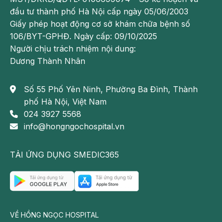
Chăm sóc bà bầu sau sinh thường & sinh
đầu tư thành phố Hà Nội cấp ngày 05/06/2003
mổ chuẩn nhất
Giấy phép hoạt động cơ sở khám chữa bệnh số
Hơ cửa mình sau sinh cho phụ nữ sinh
106/BYT-GPHĐ. Ngày cấp: 09/10/2025
thường
Người chịu trách nhiệm nội dung:
Hướng dẫn mẹ bầu rặn đẻ đúng cách và
Dương Thành Nhân
an toàn khi sinh thường
Số 55 Phố Yên Ninh, Phường Ba Đình, Thành
Uống nước dừa nóng
phố Hà Nội, Việt Nam
024 3927 5568
Nếu bắt đầu thấy có cơn đau chuyển dạ thì mẹ nhờ
info@hongngochospital.vn
người nhà lấy một quả dừa tươi, chặt phần chóp rồi
đem quả dừa đun trên bếp cho nóng. Mẹ uống nước
dừa ấm sau đó ăn thêm một quả trứng gà luộc sẽ
TẢI ỨNG DỤNG SMEDIC365
giúp cổ tử cung mở nhanh hơn, giúp dễ sinh thường.
Ăn gì dễ sinh thường? – Đừng quên bột đường
Những món ăn chứa đường, tinh bột sẽ cung cấp
VỀ HỒNG NGỌC HOSPITAL
cho mẹ nguồn năng lượng dồi dào để có sức chiến