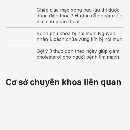
Chính vì những lợi ích trên, mẹ bầu thường cố gắng
Ghép giác mạc xong bao lâu thì được
để có thể
sinh thường
vừa giúp mẹ khỏe, con khỏe
dùng điện thoại? Hướng dẫn chăm sóc
mà lại tiết kiệm cũng như hạn chế biến chứng.
mắt sau phẫu thuật
Bệnh phụ khoa bị nổi mụn: Nguyên
nhân & cách chữa vùng kín bị nổi mụn
Gợi ý 3 thực đơn theo ngày giúp giảm
cholesterol cho người bệnh tim mạch
Những yếu tố giúp mẹ bầu dễ sinh thường
Nếu có được những điều dưới đây, khả năng mẹ có
thể sinh thường là rất cao:
Cơ sở chuyên khoa liên quan
Đã từng sinh thường trước đó.
Thai kỳ khỏe mạnh, không gặp bất thường.
Cân nặng lý tưởng, không quá thừa cân.
Kích thước thai nhi vừa đủ, không quá to.