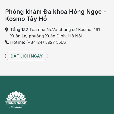
tắm.
Phòng khám Đa khoa Hồng Ngọc -
- Dạy trẻ cách rửa sạch mặt, tai và cổ
Kosmo Tây Hồ
- Vệ sinh vùng kín sạch sẽ
Tầng 1&2 Tòa nhà NoVo chung cư Kosmo, 161
Xuân La, phường Xuân Đỉnh, Hà Nội
Nếu trẻ không thích tắm, hãy dùng cách nào đó khiến
Hotline: (+84-24) 3927 5568
việc tắm trở nên thú vị trong mắt trẻ, ví dụ như sử dụng xà
bông dành cho trẻ em, bồn tắm đồ chơi, trò chuyện với trẻ
ĐẶT LỊCH NGAY
trong lúc tắm.