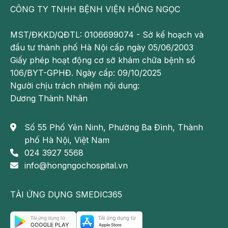
CÔNG TY TNHH BỆNH VIỆN HỒNG NGỌC
MST/ĐKKD/QĐTL: 0106699074 - Sở kế hoạch và
đầu tư thành phố Hà Nội cấp ngày 05/06/2003
Giấy phép hoạt động cơ sở khám chữa bệnh số
Tắm gội thường xuyên để giữ thân thể sạch sẽ
106/BYT-GPHĐ. Ngày cấp: 09/10/2025
Người chịu trách nhiệm nội dung:
Gội đầu và chải tóc
Dương Thành Nhân
Việc không chăm sóc tóc và da đầu ở trẻ em có thể dẫn
đến các vấn đề như chấy, gàu và nhiễm trùng da đầu. Trẻ
Số 55 Phố Yên Ninh, Phường Ba Đình, Thành
em nên được dạy để chăm sóc tóc giống như chăm sóc
phố Hà Nội, Việt Nam
làn da.
024 3927 5568
info@hongngochospital.vn
- Gội đầu ít nhất hai lần một tuần để giữ cho cho tóc
không có bụi bẩn và gàu.
TẢI ỨNG DỤNG SMEDIC365
- Khi gội đầu, hãy dạy trẻ gội đầu bằng dầu gội và xả
sạch bằng nước sạch.