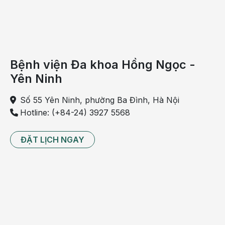
Hướng dẫn con bạn không bao giờ đưa tay bẩn vào
miệng, cắn móng tay hoặc lau mặt hoặc mắt bằng bàn
tay bẩn thỉu.
Bố mẹ cũng nên kiểm tra móng tay của con và cắt
Bệnh viện Đa khoa Hồng Ngọc -
chúng thường xuyên, vì bùn và bụi bẩn có thể đọng lại
Yên Ninh
dưới móng và lây nhiễm.
Số 55 Yên Ninh, phường Ba Đình, Hà Nội
Hotline: (+84-24) 3927 5568
ĐẶT LỊCH NGAY