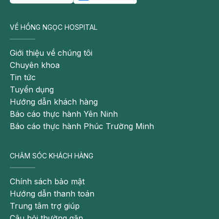
- Trẻ em dễ bị chấy, cha mẹ cần lưu ý điều này, nên
khuyến khích con buộc hoặc tết tóc để tránh tiếp xúc trực
VỀ HỒNG NGỌC HOSPITAL
tiếp với những đứa trẻ khác có thể có chấy.
Giới thiệu về chúng tôi
- Dạy trẻ hạn chế chia sẻ đồ vật cá nhân như lược, gối và
Chuyên khoa
mũ.
Tin tức
- Cắt tỉa tóc thường xuyên cho trẻ
Tuyển dụng
Hướng dẫn khách hàng
Có thể bạn quan tâm:
Báo cáo thực hành Yên Ninh
Xét nghiệm vi chất tại nhà cho trẻ em –
Báo cáo thực hành Phúc Trường Minh
Bệnh viện Hồng Ngọc
Hướng dẫn bổ sung canxi cho trẻ sơ sinh
CHĂM SÓC KHÁCH HÀNG
đúng cách nhất
Phương pháp chữa ho hiệu quả cho trẻ
Chính sách bảo mật
Hướng dẫn thanh toán
Trung tâm trợ giúp
Giữ cho đôi chân sạch sẽ
Câu hỏi thường gặp