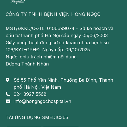
Bên cạnh đó, đau lưng cũng chính là một trong
những nguyên nhân khiến đời sống vợ chồng không
CÔNG TY TNHH BỆNH VIỆN HỒNG NGỌC
còn mặn nồng. Khi người vợ hoặc người chồng bị
đau lưng thì họ thường lảng tránh chuyện chăn gối
MST/ĐKKD/QĐTL: 0106699074 - Sở kế hoạch và
và gây ra những ảnh hưởng nhất định đến đời sống
đầu tư thành phố Hà Nội cấp ngày 05/06/2003
vợ chồng.
Giấy phép hoạt động cơ sở khám chữa bệnh số
106/BYT-GPHĐ. Ngày cấp: 09/10/2025
Khi tình trạng đau lưng diễn ra thường xuyên mà
Người chịu trách nhiệm nội dung:
người bệnh lại chủ quan không đi khám, khiến cho
Dương Thành Nhân
bệnh không được chẩn đoán và điều trị kịp thời sẽ
dẫn tới những biến chứng vô cùng nguy hiểm. Một số
biến chứng cụ thể như yếu liệt các cơ chi dưới, tình
Số 55 Phố Yên Ninh, Phường Ba Đình, Thành
trạng tê bì, mất cảm giác ở cả hai chân, người bệnh
phố Hà Nội, Việt Nam
bị mất khả năng vận động. Nghiêm trọng hơn khi dây
024 3927 5568
thần kinh bị chèn ép gây rối loạn kiểm soát đi tiểu.
info@hongngochospital.vn
Những trường hợp này, bệnh nhân cần phải điều trị
lâu dài hơn và chi phí điều trị cũng cao hơn gây áp
TẢI ỨNG DỤNG SMEDIC365
lực cho cả bệnh nhân và gia đình.