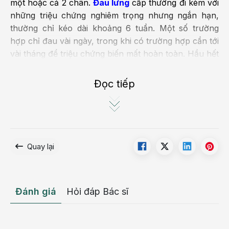
một hoặc cả 2 chân.
Đau lưng
cấp thường đi kèm với
những triệu chứng nghiêm trọng nhưng ngắn hạn,
thường chỉ kéo dài khoảng 6 tuần. Một số trường
hợp chỉ đau vài ngày, trong khi có trường hợp cần tới
vài tháng để triệu chứng biến mất hoàn toàn. Hầu hết
mọi người đều đã, đang và sẽ trải qua cơn đau lưng
cấp tính một hoặc nhiều lần trong đời. Cơn đau cấp
Đọc tiếp
ở lưng có xu hướng tự khỏi mà ít khi, thậm chí không
cần can thiệp điều trị y tế chuyên sâu và không làm
mất chức năng cử động của khớp xương.
Những ai thường bị đau thắt lưng?
Quay lại
Tình trạng đau thắt lưng diễn ra ở mọi lứa tuổi, ai
cũng có thể gặp phải triệu chứng này, nhưng chủ
yếu liên quan các yếu tố nguy cơ sau:
Đánh giá
Hỏi đáp Bác sĩ
Người trong độ tuổi 30-50:
Thường xuyên bị đau
cột sống thắt lưng. Tuổi càng lớn thì mức độ đau