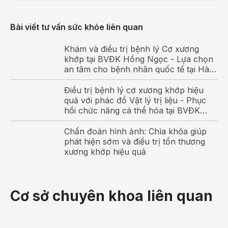
Những người làm công việc nặng nhọc
: Thường
Bài viết tư vấn sức khỏe liên quan
xuyên nâng, đẩy hoặc kéo sai tư thế, quá sức; dẫn
đến co thắt cơ, chấn thương cột sống (đặc biệt
Khám và điều trị bệnh lý Cơ xương
những tư thế không đúng như cúi lưng khi xách nặng
khớp tại BVĐK Hồng Ngọc - Lựa chọn
an tâm cho bệnh nhân quốc tế tại Hà
làm tăng thêm sức nặng không cần thiết lên cột
Nội
sống), dẫn đến cơn đau ở vùng thắt lưng.
Điều trị bệnh lý cơ xương khớp hiệu
quả với phác đồ Vật lý trị liệu - Phục
Nhân viên văn phòng:
Ngồi sai tư thế hoặc ngồi quá
hồi chức năng cá thể hóa tại BVĐK
lâu trong thời gian dài gây áp lực đè lên các đốt
Hồng Ngọc
sống, dễ dẫn đến đau lưng mãn tính.
Chẩn đoán hình ảnh: Chìa khóa giúp
phát hiện sớm và điều trị tổn thương
Người thường xuyên rơi vào trạng thái lo lắng, trầm
xương khớp hiệu quả
cảm hay căng thẳng quá mức trong công việc hoặc
cuộc sống, có thể khiến căng cơ ở vùng thắt lưng.
Cơ sở chuyên khoa liên quan
Những người có thành viên trong gia đình bị đau
lưng mãn tính:
(đặc biệt mắc bệnh viêm cột sống
dính khớp – hiện tượng viêm ở mối nối giữa các đốt