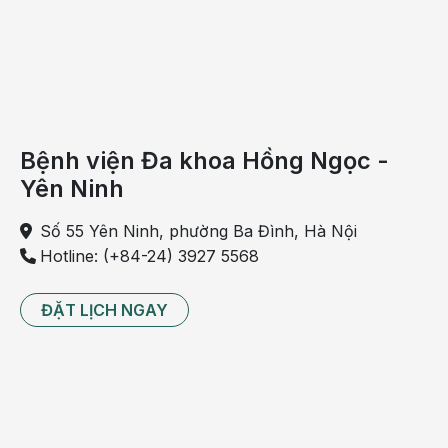
Trẻ nhỏ có thói quen đeo balo nặng:
Tác động một
lực mạnh lên các đốt sống và đĩa đệm, đồng thời gây
mỏi cơ, dẫn đến đau thắt lưng từ khi còn bé đến lớn.
Có thể bạn quan tâm:
Bệnh viện Đa khoa Hồng Ngọc -
[TỔNG QUAN] Bệnh đau lưng cấp
Yên Ninh
10+ cách điều trị đau lưng cấp hiệu quả
bạn đã biết chưa?
Số 55 Yên Ninh, phường Ba Đình, Hà Nội
Hotline: (+84-24) 3927 5568
9+ Nguyên nhân đau lưng cấp cần cảnh
giác
ĐẶT LỊCH NGAY
Đau lưng cấp có nguy hiểm không?
Tình trạng đau lưng là một trong những vấn đề
xương khớp thường gặp nhất. Vùng thắt lưng phải
chịu nhiều áp lực để cơ thể thực hiện những tư thế