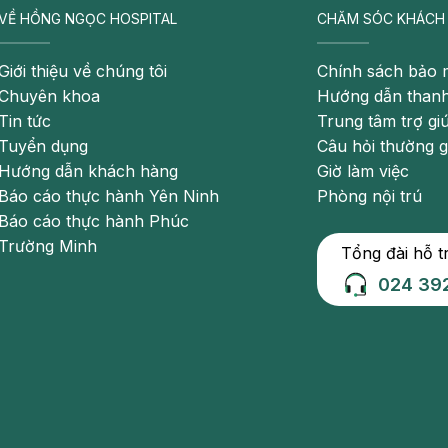
ng, thêm vào đó, một vài loại vắc - xin chống chỉ định
VỀ HỒNG NGỌC HOSPITAL
CHĂM SÓC KHÁCH
hai kỳ cũng như hạn chế nguy cơ dị tật thai nhi do thai
n hoàn thành các mũi tiêm phòng trước khi có thai 3
Giới thiệu về chúng tôi
Chính sách bảo 
Chuyên khoa
Hướng dẫn thanh
Tin tức
Trung tâm trợ gi
g thai kỳ nhưng phải tuân theo chỉ định của bác sĩ. Tuy
Tuyển dụng
Câu hỏi thường 
dõi sức khỏe một cách kỹ lưỡng, tránh ảnh hưởng đến
Hướng dẫn khách hàng
Giờ làm việc
Báo cáo thực hành Yên Ninh
Phòng nội trú
Báo cáo thực hành Phúc
Trường Minh
Tổng đài hỗ t
ng thai, bất kỳ ai cũng có thể đăng ký tiêm phòng để
c sĩ khuyến cáo tất cả mọi người nên đăng ký trước khi
024 39
ếp lịch tiêm phù hợp.
 dưới đây để đăng ký