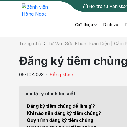
Hỗ trợ tư vấn
02
Chi tiết bài tư 
Giới thiệu
Dịch vụ
Trang chủ
Tư Vấn Sức Khỏe Toàn Diện | Cẩm
Bệnh học
Dươ
Bện
Đăng ký tiêm chủng 
Cơ xương khớp
Da li
Bện
06-10-2023
Sống khỏe
Giáo dục sức khỏe
Chẩ
Bện
- M
Tóm tắt ý chính bài viết
Tiêm chủng
Răng
Bệnh
Đăng ký tiêm chủng để làm gì?
Tầm soát ung thư
Tai 
Khi nào nên đăng ký tiêm chủng?
Bện
Quy trình đăng ký tiêm chủng
Điện quang can thiệp
Khá