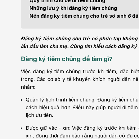
Quy trình cho bé đi tiêm chủng
Bện
Những lưu ý khi đăng ký tiêm chủng
Thẩm mỹ
Ung
Nên đăng ký tiêm chủng cho trẻ sơ sinh ở đ
Tiêu hóa - Gan - Mật
Thận
Đăng ký tiêm chủng cho trẻ có phức tạp không 
Nội Tiết
Vật 
lần đầu làm cha mẹ. Cùng tìm hiểu cách đăng ký 
chứ
Đăng ký tiêm chủng để làm gì?
Cấp cứu - Hồi sức tích
cực
Chấ
Việc đăng ký tiêm chủng trước khi tiêm, đặc biệ
trọng. Các cơ sở y tế khuyến khích người dân nên
nhằm:
Quản lý lịch trình tiêm chủng: Đăng ký tiêm chủ
cách hiệu quả hơn. Điều này giúp người đi tiê
lịch ưu tiên.
Được giữ vắc - xin: Việc đăng ký trước khi tiêm
xin, đồng thời đảm bảo rằng người dân có đủ cơ