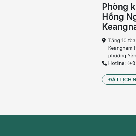
phòng cho trẻ sơ sinh gồm:
Phòng k
Hồng Ng
Một số vaccine được tiêm chủng cho trẻ sơ sinh
trẻ khỏi các bệnh nguy hiểm gồm vắc - xin phòn
Keangn
phòng cho bé tại các cơ sở y tế từ sớm giúp
những ngày đầu đời.
Tầng 10 tòa
Keangnam H
Các cơ sở y tế sẽ dựa vào khuyến cáo của WHO
phường Yên
đầu từ sơ sinh và kéo dài đến khi bé lớn. Lị
Hotline: (+
thiết để bảo vệ trẻ khỏi nhiều loại bệnh truyền
Cha mẹ cần đảm lịch tiêm chủng của trẻ sơ sinh
ĐẶT LỊCH 
lịch sử tiêm chủng và đảm bảo bé được nhận đủ 
Đăng ký tiêm chủng cho phụ nữ trước khi có tha
Trong thai kỳ, sức đề kháng của mẹ bầu thường s
năng mắc bệnh cao hơn, đặc biệt những bệnh truy
đến thai nhi, thậm chí làm sảy thai trong trường 