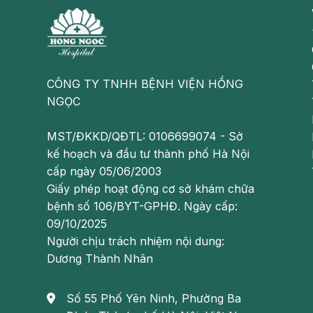
Quá trình tiêm phòng thường kéo dài từ 4 - 6 thá
cho phụ nữ có thai. Vì vậy, để đảm bảo sức khỏe t
phụ mắc bệnh, các bác sĩ khuyến cáo bà bầu cầ
tháng.
CÔNG TY TNHH BỆNH VIỆN HỒNG
Một số loại vắc - xin có thể được tiêm phòng tron
NGỌC
nhiên,
tiêm phòng cho bà bầu
cần đảm bảo theo 
thai kỳ.
MST/ĐKKD/QĐTL: 0106699074 - Sở
Đăng ký tiêm phòng cho các đối tượng khác
kế hoạch và đầu tư thành phố Hà Nội
cấp ngày 05/06/2003
Bên cạnh trẻ sơ sinh và phụ nữ có kế hoạch ma
Giấy phép hoạt động cơ sở khám chữa
đảm bảo được giữ chỗ vắc - xin. Đặc biệt, các bá
bệnh số 106/BYT-GPHĐ. Ngày cấp:
tiêm ít nhất 3 ngày để các cơ sở tiêm chủng sắp x
09/10/2025
Người chịu trách nhiệm nội dung:
Liên hệ hotline
0949 416 006
hoặc điền vào form
Dương Thành Nhân
Quy trình đăng ký tiêm chủng
Số 55 Phố Yên Ninh, Phường Ba