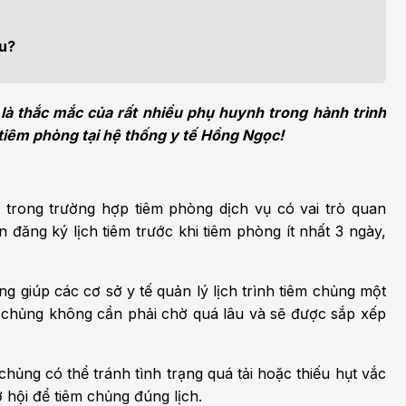
h học Ung bướu
Bệnh học Tim mạch
 bướu
Tim mạch
âu?
 - Tiết niệu
Ngoại khoa
là thắc mắc của rất nhiều phụ huynh trong hành trình
lý trị liệu - Phục hồi
Tâm lý và sức khỏe tâm
tiêm phòng tại hệ thống y tế Hồng Ngọc!
c năng
thần
n thương chỉnh hình
Nam học
t trong trường hợp tiêm phòng dịch vụ có vai trò quan
 đăng ký lịch tiêm trước khi tiêm phòng ít nhất 3 ngày,
ng giúp các cơ sở y tế quản lý lịch trình tiêm chủng một
m chủng không cần phải chờ quá lâu và sẽ được sắp xếp
 chủng có thể tránh tình trạng quá tải hoặc thiếu hụt vắc
 hội để tiêm chủng đúng lịch.