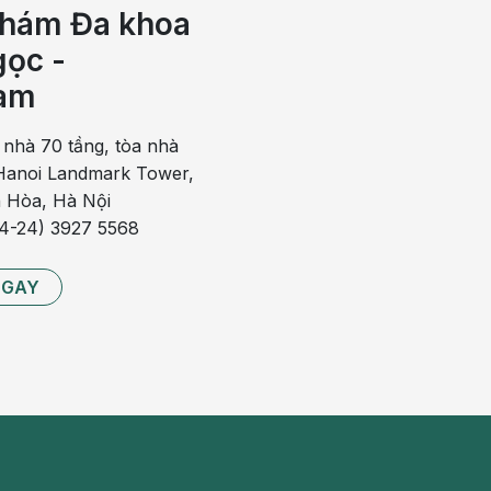
hám Đa khoa
ọc -
 trong vài giờ hoặc vài ngày sau khi chào đời để bảo vệ
g viêm gan B và vắc - xin phòng lao. Việc đăng ký tiêm
am
 con yêu không bỏ lỡ những mũi tiêm quan trọng trong
 nhà 70 tầng, tòa nhà
anoi Landmark Tower,
 và Bộ Y tế để cung cấp lịch tiêm chủng cho trẻ, bắt
 Hòa, Hà Nội
ch tiêm phòng cho trẻ sơ sinh bao gồm các vaccine cần
84-24) 3927 5568
 nhiễm nguy hiểm.
 được ghi chép đầy đủ trong sổ y tế của trẻ để theo dõi
NGAY
liều vaccine cần thiết.
i
uy yếu do sự thay đổi hormone. Vì vậy, thai phụ có khả
ền nhiễm như cúm, thủy đậu, rubella,... có thể gây hại
hợp nặng.