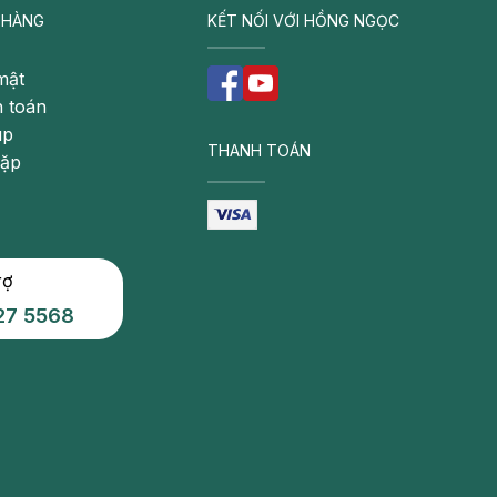
 HÀNG
KẾT NỐI VỚI HỒNG NGỌC
mật
 toán
úp
THANH TOÁN
gặp
rợ
27 5568