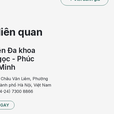
của các phương pháp điều trị.
liên quan
ách phòng ngừa
ệu nhận biết, điều trị và phòng ngừa
ện Đa khoa
 cách phòng tránh
ọc - Phúc
Minh
 Châu Văn Liêm, Phường
hành phố Hà Nội, Việt Nam
 còn thấp. Thường gặp trong trường hợp viêm gan do virus
84-24) 7300 8866
 có thể do tắc mật. AST cũng có thể tăng lên do cơn đau tim
NGAY