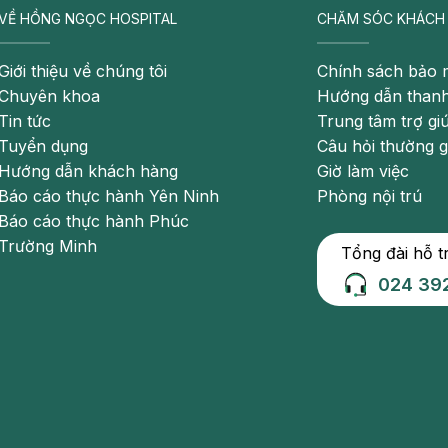
VỀ HỒNG NGỌC HOSPITAL
CHĂM SÓC KHÁCH
Giới thiệu về chúng tôi
Chính sách bảo 
Chuyên khoa
Hướng dẫn thanh
Tin tức
Trung tâm trợ gi
Tuyển dụng
Câu hỏi thường 
Hướng dẫn khách hàng
Giờ làm việc
Báo cáo thực hành Yên Ninh
Phòng nội trú
Báo cáo thực hành Phúc
Trường Minh
Tổng đài hỗ t
để đánh giá mức độ tổn thương gan
024 39
g xuất hiện với các chi số men gan cao. Bệnh biểu hiện qua
 vàng da, nước tiểu sẫm mầu
n dịch của cơ thể tấn công dẫn đến gan bị viêm, từ đó làm