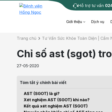
Hỗ trợ tư vấn
02
Chi tiết bài tư 
Giới thiệu
Dịch vụ
Trang chủ
Tư Vấn Sức Khỏe Toàn Diện | Cẩm
Bệnh học
Dươ
Bện
Chỉ số ast (sgot) tr
Cơ xương khớp
Da li
Bện
27-05-2020
Giáo dục sức khỏe
Chẩ
Bện
- M
Tóm tắt ý chính bài viết
Tiêm chủng
Răng
Bệnh
AST (SGOT) là gì?
Tầm soát ung thư
Tai 
Xét nghiệm AST (SGOT) khi nào?
Bện
Kết quả xét nghiệm AST (SGOT)
Điện quang can thiệp
Khá