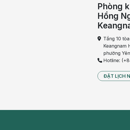
Chỉ số AST tăng vừa
Phòng k
Chỉ số cao hơn mức giới hạn trung bình từ 2 đến 8
Hồng Ng
viêm gan do uống quá nhiều rượu bia.
Keangn
Chỉ số AST tăng cao
Tầng 10 tòa
Trường hợp tế bào gan bị hoại tử như viêm gan do vi
Keangnam H
do hóa chất, thuốc độc thì AST sẽ tăng cao.
phường Yên
Hotline: (+
ĐẶT LỊCH 