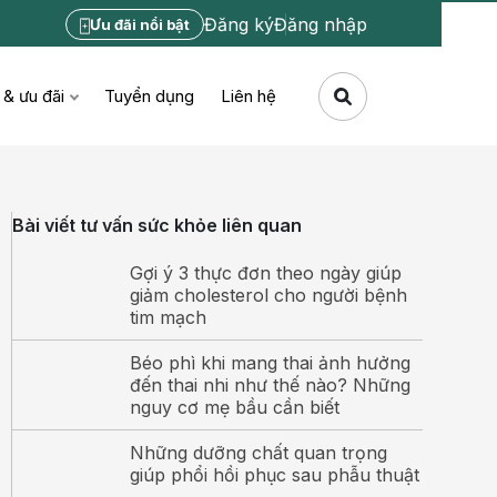
Đăng ký
Đăng nhập
Ưu đãi nổi bật
 & ưu đãi
Tuyển dụng
Liên hệ
Bài viết tư vấn sức khỏe liên quan
Gợi ý 3 thực đơn theo ngày giúp
giảm cholesterol cho người bệnh
tim mạch
Béo phì khi mang thai ảnh hưởng
đến thai nhi như thế nào? Những
nguy cơ mẹ bầu cần biết
Những dưỡng chất quan trọng
giúp phổi hồi phục sau phẫu thuật