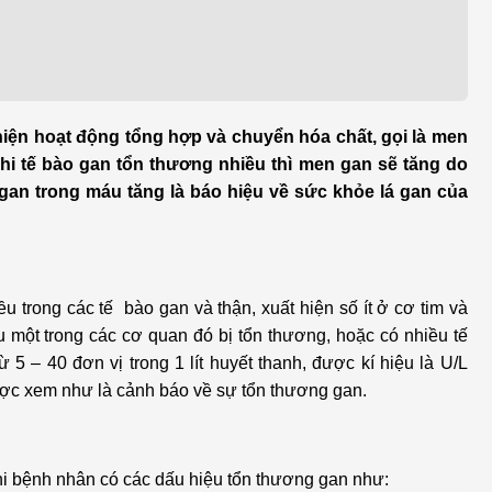
h học Ung bướu
Bệnh học Tim mạch
 bướu
Tim mạch
 - Tiết niệu
Ngoại khoa
iện hoạt động tổng hợp và chuyển hóa chất, gọi là men
lý trị liệu - Phục hồi
Tâm lý và sức khỏe tâm
Khi tế bào gan tổn thương nhiều thì men gan sẽ tăng do
c năng
thần
an trong máu tăng là báo hiệu về sức khỏe lá gan của
n thương chỉnh hình
Nam học
u trong các tế bào gan và thận, xuất hiện số ít ở cơ tim và
một trong các cơ quan đó bị tổn thương, hoặc có nhiều tế
 5 – 40 đơn vị trong 1 lít huyết thanh, được kí hiệu là U/L
ược xem như là cảnh báo về sự tổn thương gan.
hi bệnh nhân có các dấu hiệu tổn thương gan như: