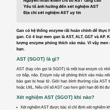
Nguyên nhân khiến chỉ số AST tăng cao
Bện
Yếu tố ảnh hưởng đến xét nghiệm AST
Thẩm mỹ
Ung
Địa chỉ xét nghiệm AST uy tín
Tiêu hóa - Gan - Mật
Thận
Gan có hệ thống enzyme rất hoàn chỉnh để thực h
Nội Tiết
Vật 
gan. Có 4 loại men gan là AST, ALT, GGT và AP. 
chứ
lượng enzyme phóng thích vào máu. Vì vậy men g
Cấp cứu - Hồi sức tích
bạn.
cực
Chấ
AST (SGOT) là gì?
AST (hay còn gọi là SGOT) là một loại enzym có nhiề
cơ bắp, não. Enzym này sẽ phóng thích vào máu nếu 
bào gan bị hoại tử. Giới hạn bình thường của AST từ
hoặc UI/L. Nếu chỉ số AST cao hơn giới hạn đó thì đ
Xét nghiệm AST (SGOT) khi nào?
Xét nghiệm AST được bác sĩ chỉ định xét nghiệm k