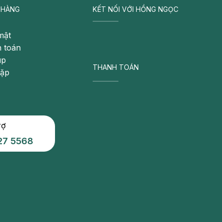
 HÀNG
KẾT NỐI VỚI HỒNG NGỌC
mật
 toán
úp
THANH TOÁN
gặp
rợ
27 5568