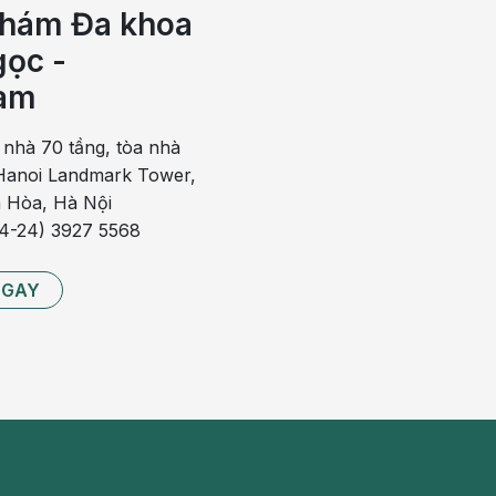
hám Đa khoa
 lần được gọi là AST tăng vừa, thường gặp ở những người
ọc -
am
 nhà 70 tầng, tòa nhà
rus cấp, do mạn tính, trụy mạch kéo dài, gan bị tổn thương
anoi Landmark Tower,
 Hòa, Hà Nội
84-24) 3927 5568
NGAY