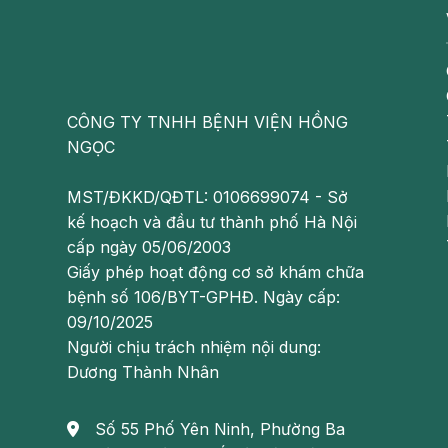
CÔNG TY TNHH BỆNH VIỆN HỒNG
NGỌC
MST/ĐKKD/QĐTL: 0106699074 - Sở
kế hoạch và đầu tư thành phố Hà Nội
cấp ngày 05/06/2003
Giấy phép hoạt động cơ sở khám chữa
Dựa vào kết quả chỉ số AST 
bệnh số 106/BYT-GPHĐ. Ngày cấp:
09/10/2025
Nguyên nhân khiến chỉ số AST tăng cao
Người chịu trách nhiệm nội dung:
-
Viêm gan siêu vi
: Bao gồm viên gan A, B, C thườn
Dương Thành Nhân
các triệu chứng nhiễm trùng như đau bụng, mệt mỏi,
Số 55 Phố Yên Ninh, Phường Ba
- Viêm gan tự miễn: Các tế bào gan bị chính hệ miễ