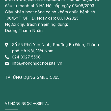
Cần được người thân hướng dẫn, thúc giục liên tục
đầu tư thành phố Hà Nội cấp ngày 05/06/2003
Tự thực hiện một số công việc nhưng không thuần
Giấy phép hoạt động cơ sở khám chữa bệnh số
thục: tự ăn nhưng làm rơi vãi thức ăn
106/BYT-GPHĐ. Ngày cấp: 09/10/2025
Người chịu trách nhiệm nội dung:
Có ít hoặc không có kỹ năng giao tiếp, nhưng có
Dương Thành Nhân
thể hiểu và đáp lại đơn guản
Có thể học được các kỹ năng hàng ngày, nhưng
Số 55 Phố Yên Ninh, Phường Ba Đình, Thành
không phức tạp
phố Hà Nội, Việt Nam
024 3927 5568
Có thể bạn quan tâm:
info@hongngochospital.vn
Trẻ chậm phát triển có các dấu hiệu như
TẢI ỨNG DỤNG SMEDIC365
thế nào?
Chậm phát triển tâm thần: Nguyên nhân,
triệu chứng và cách điều trị
Trẻ học kém: Nguyên nhân có thể bắt
VỀ HỒNG NGỌC HOSPITAL
nguồn từ các bệnh tâm thần