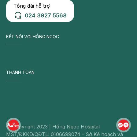
Tổng đài hỗ trợ
Tuy nhiên, người bệnh vẫn có thể thích ứng tốt
024 3927 5568
(trong khả năng IQ) khi được điều trị và can thiệp
hành vi từ sớm. Người bệnh vẫn có thể tự sinh hoạt,
tự chăm sóc bản thân và tự kiếm sống, miễn là có
KẾT NỐI VỚI HỒNG NGỌC
phương án điều hướng thích hợp.
THANH TOÁN
© Copyright 2023 | Hồng Ngọc Hospital
MST/ĐKKD/QĐTL: 0106699074 - Sở Kế hoạch và