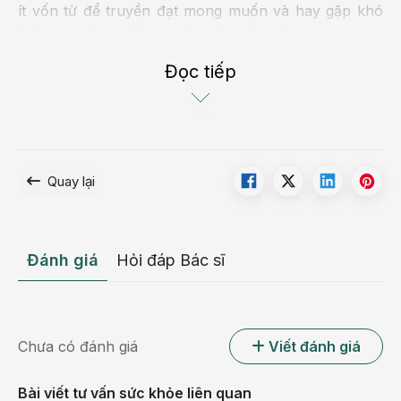
ít vốn từ để truyền đạt mong muốn và hay gặp khó
khăn vì không biết tự chăm sóc bản thân.
Chậm phát triển trí tuệ có thể được phát hiện trước
Đọc tiếp
khi trẻ 18 tuổi. Căn cứ vào chỉ số IQ, sẽ đánh giá
được độ nặng/ nhẹ của bệnh. Từ đó lên phương án
điều trị và can thiệp phù hợp.
Quay lại
Đánh giá
Hỏi đáp Bác sĩ
Chưa có đánh giá
Viết đánh giá
Bài viết tư vấn sức khỏe liên quan