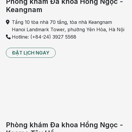
Phòng khám Đa khoa Hồng Ngọc -
Keangnam
Tầng 10 tòa nhà 70 tầng, tòa nhà Keangnam
Hanoi Landmark Tower, phường Yên Hòa, Hà Nội
Hotline: (+84-24) 3927 5568
ĐẶT LỊCH NGAY
Người bệnh chậm phát triển trí tuệ mức nhẹ vẫn có
thể tiếp thu, học kiến thức bình thường
Dấu hiệu chậm phát triển trí tuệ mức trung bình
IQ nằm trong mức 35 – 49
Phòng khám Đa khoa Hồng Ngọc -
Có thể tự chăm sóc bản thân miễn là hoạt động đó