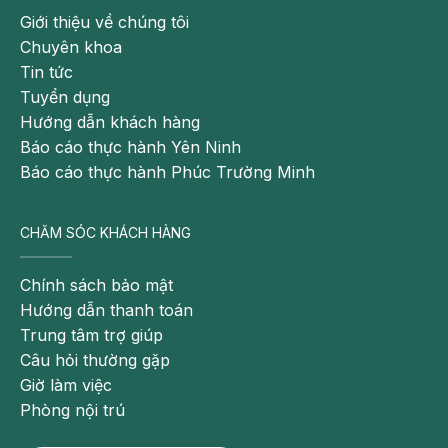
Giới thiệu về chúng tôi
Dấu hiệu chậm phát triển trí tuệ mức nghiêm trọng
Chuyên khoa
Tin tức
Có chỉ số IQ < 20
Tuyển dụng
Hướng dẫn khách hàng
Không có khả năng tự chăm sóc bản thân dù là
Báo cáo thực hành Yên Ninh
việc nhỏ nhất
Báo cáo thực hành Phúc Trường Minh
Cần có người chăm sóc và giám sát toàn thời gian
Hoạt động chậm, phản hồi chậm trong tất cả hoạt
CHĂM SÓC KHÁCH HÀNG
động, vấn đề
Chính sách bảo mật
Chậm phát triển trí tuệ có thể chữa khỏi
Hướng dẫn thanh toán
không?
Trung tâm trợ giúp
Câu hỏi thường gặp
Vấn đề: “Trẻ chậm phát triển trí tuệ có chữa khỏi
Giờ làm việc
không?” được nhiều người quan tâm. Hội chứng này
Phòng nội trú
không thể chữa khỏi, do đây là dạng rối loạn không
thể hồi phục.