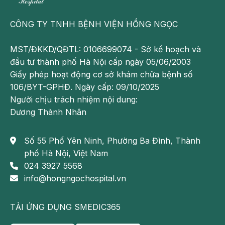
lý do nào đó khi tim đập quá nhanh (nhiều hơn 150
lần trong một phút), khả năng bơm máu lên não của
CÔNG TY TNHH BỆNH VIỆN HỒNG NGỌC
tim bị giảm sút cũng có thể gây ngất.
MST/ĐKKD/QĐTL: 0106699074 - Sở kế hoạch và
Nếu chỉ là ngất (mất ý thức) thì hãy để ngay bệnh
đầu tư thành phố Hà Nội cấp ngày 05/06/2003
nhân nằm nơi thoáng, nới rộng quần áo, có thể nhấc
Giấy phép hoạt động cơ sở khám chữa bệnh số
bổng 2 chân bệnh nhân lên để tăng cường máu về
106/BYT-GPHĐ. Ngày cấp: 09/10/2025
tim và não cần theo dõi để có thể cấp cứu hồi sinh
Người chịu trách nhiệm nội dung:
tim phổi ngay nếu bệnh nhân chuyển sang tình trạng
Dương Thành Nhân
ngừng tuần hoàn.
Phù
Số 55 Phố Yên Ninh, Phường Ba Đình, Thành
phố Hà Nội, Việt Nam
Về bản chất hiện tượng phù là do nước thoát quản
024 3927 5568
khỏi lòng mạch để ứ đọng ở khoảng gian bào gây
info@hongngochospital.vn
phù. Do vậy thực tế thường phát hiện được phù ở
các vị trí trên nền xương cứng hoặc nơi mô lỏng lẻo.
TẢI ỨNG DỤNG SMEDIC365
Trong các bệnh tim mạch, vì lý do nào đó mà tuần