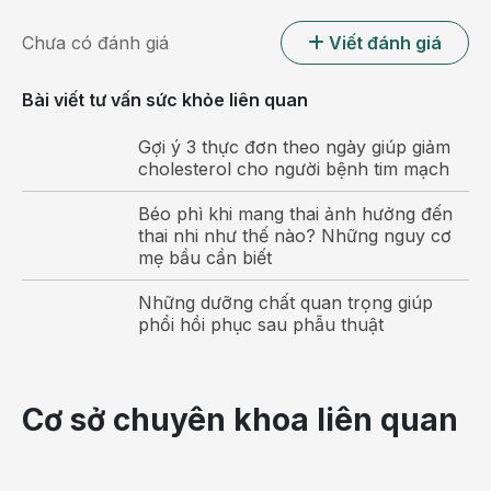
Chưa có đánh giá
Viết đánh giá
Bài viết tư vấn sức khỏe liên quan
Gợi ý 3 thực đơn theo ngày giúp giảm
cholesterol cho người bệnh tim mạch
Béo phì khi mang thai ảnh hưởng đến
thai nhi như thế nào? Những nguy cơ
Ðau ngực
mẹ bầu cần biết
Nhồi máu cơ tim hoặc cơn đau thắt ngực không ổn
Những dưỡng chất quan trọng giúp
định xảy ra khi một trong các nhánh của động mạch
phổi hồi phục sau phẫu thuật
vành bị lấp tắc hoàn toàn hoặc gần hoàn toàn.
Triệu chứng đau ngực trong nhồi máu cơ tim cũng có
Cơ sở chuyên khoa liên quan
tính chất giống như cơn đau thắt ngực nhưng kéo dài
hơn (>20 phút) và không thuyên giảm khi ta nghỉ
ngơi và khi bệnh nhân dùng một số thuốc giãn mạch.