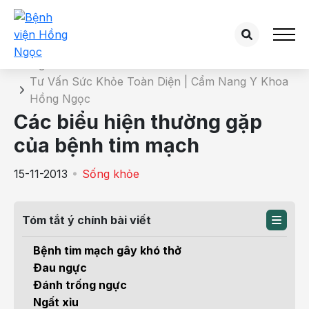
Chi tiết bài tư vấn
Trang chủ
Tư Vấn Sức Khỏe Toàn Diện | Cẩm Nang Y Khoa
Hồng Ngọc
Các biểu hiện thường gặp
của bệnh tim mạch
15-11-2013
Sống khỏe
Tóm tắt ý chính bài viết
Bệnh tim mạch gây khó thở
Ðau ngực
Ðánh trống ngực
Ngất xỉu