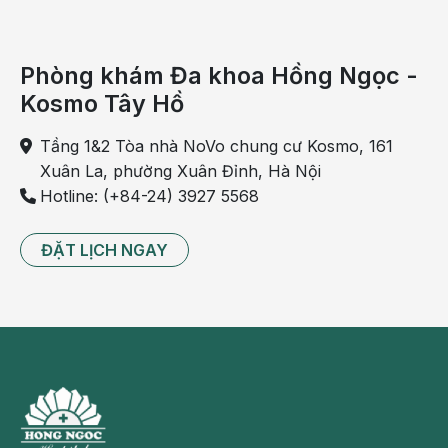
Phòng khám Đa khoa Hồng Ngọc -
Kosmo Tây Hồ
Tầng 1&2 Tòa nhà NoVo chung cư Kosmo, 161
Xuân La, phường Xuân Đỉnh, Hà Nội
Hotline: (+84-24) 3927 5568
Ngất xỉu
ĐẶT LỊCH NGAY
Bệnh tim mạch thường gây ngất xỉu nhất là các rối
loạn về nhịp như nghẽn nhĩ thất (tim đập đều đặn là
do những tín hiệu thần kinh được truyền nhịp nhàng
từ tâm nhĩ xuống tâm thất, nghẽn nhĩ thất là khi sự
dẫn truyền này bị gián đoạn).
Lúc đó tim sẽ đập rất chậm, không đủ khả năng đưa
máu và dưỡng khí lên nuôi bộ não. Ngược lại, vì một