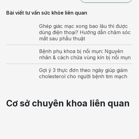
trên gương mặt
Bài viết tư vấn sức khỏe liên quan
Vì sao nên phẫu thuật loại bỏ da chùng
dưới cằm tại thẩm mỹ Hồng Ngọc?
Ghép giác mạc xong bao lâu thì được
dùng điện thoại? Hướng dẫn chăm sóc
Sở dĩ thẩm mỹ Hồng Ngọc ngày từ khi sử dụng
mắt sau phẫu thuật
phương pháp phẫu thuật để loại bỏ da chùng dưới
cằm đã nhanh chóng lấy được lòng tin của đông đảo
Bệnh phụ khoa bị nổi mụn: Nguyên
nhân & cách chữa vùng kín bị nổi mụn
khách hàng là bởi vì:
Gợi ý 3 thực đơn theo ngày giúp giảm
– Phương pháp phẫu thuật đơn giản, diễn ra nhanh
cholesterol cho người bệnh tim mạch
chóng không mất nhiều thời gian.
– Được chính tay bác sĩ Hàn Quốc với nhiều năm
kinh nghiệm, con mắt thẩm mỹ tinh tế trực tiếp thực
Cơ sở chuyên khoa liên quan
hiện.
– Quy trình phẫu thuật đảm bảo an toàn tuyệt đối
không làm tổn thương hay xâm lấn tới các bộ phận
xung quanh.