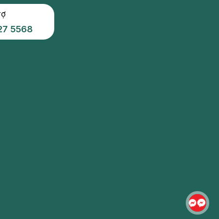
rợ
27 5568