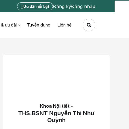
Đăng ký
Đăng nhập
Ưu đãi nổi bật
 & ưu đãi
Tuyển dụng
Liên hệ
Khoa Nội tiết -
THS.BSNT Nguyễn Thị Như
Quỳnh