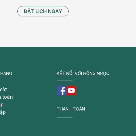
ĐẶT LỊCH NGAY
 HÀNG
KẾT NỐI VỚI HỒNG NGỌC
mật
 toán
úp
THANH TOÁN
gặp