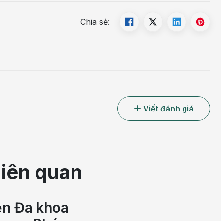
Chia sẻ:
Viết đánh giá
 trong tế bào gan, gây gan nhiễm mỡ
ỳnh - Khoa Nội tiết, Bệnh viện Đa khoa Hồng Ngọc - Phúc 
liên quan
 khảo, không thay thế chẩn đoán hoặc điều trị. Người bệnh không 
n, thuốc lợi tiểu hoặc thực phẩm chức năng khi chưa có chỉ định 
ện Đa khoa
ù chân, nôn ra máu, đi ngoài phân đen, lơ mơ, đau bụng dữ dội 
u sớm.