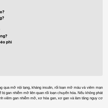
h học Ung bướu
Bệnh học Tim mạch
 bướu
Tim mạch
ào?
g?
 - Tiết niệu
Ngoại khoa
?
lý trị liệu - Phục hồi
Tâm lý và sức khỏe tâm
ông?
c năng
thần
éo phì
n thương chỉnh hình
Nam học
ng qua mỡ nội tạng, kháng insulin, rối loạn mỡ máu và viêm mạn 
hể bị gan nhiễm mỡ liên quan rối loạn chuyển hóa. Nếu không phát 
thành viêm gan nhiễm mỡ, xơ hóa gan, xơ gan và làm tăng nguy cơ 