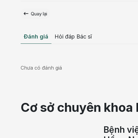
Quay lại
Đánh giá
Hỏi đáp Bác sĩ
Chưa có đánh giá
Béo phì làm tăng tích tụ mỡ
Tham vấn chuyên môn:
 THS.BSNT Nguyễn Thị Như Qu
Cơ sở chuyên khoa 
Trường Minh.
Disclaimer y khoa:
 Bài viết chỉ cung cấp thông tin tham
nên tự dùng thuốc “bổ gan”, “thải độc gan”, thuốc giảm câ
Bệnh vi
của bác sĩ. Nếu có vàng da, vàng mắt, bụng to nhanh, ph
hoặc sụt cân không rõ nguyên nhân, cần đi khám/cấp cứ