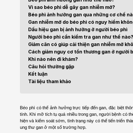
Bện
Vì sao béo phì dễ gây gan nhiễm mỡ?
Thẩm mỹ
Ung
Béo phì ảnh hưởng gan qua những cơ chế n
Gan nhiễm mỡ do béo phì có nguy hiểm khôn
Tiêu hóa - Gan - Mật
Thận
Dấu hiệu gan bị ảnh hưởng ở người béo phì
Người béo phì cần kiểm tra gan như thế nào
Nội Tiết
Vật 
Giảm cân có giúp cải thiện gan nhiễm mỡ kh
chứ
Cách giảm nguy cơ tổn thương gan ở người b
Cấp cứu - Hồi sức tích
Khi nào nên đi khám?
cực
Chấ
Câu hỏi thường gặp
Kết luận
Tài liệu tham khảo
Béo phì có thể ảnh hưởng trực tiếp đến gan, đặc biệt thô
tính. Khi mỡ tích tụ quá nhiều trong gan, người bệnh có t
hiện và kiểm soát sớm, tình trạng này có thể tiến triển 
ung thư gan ở một số trường hợp.