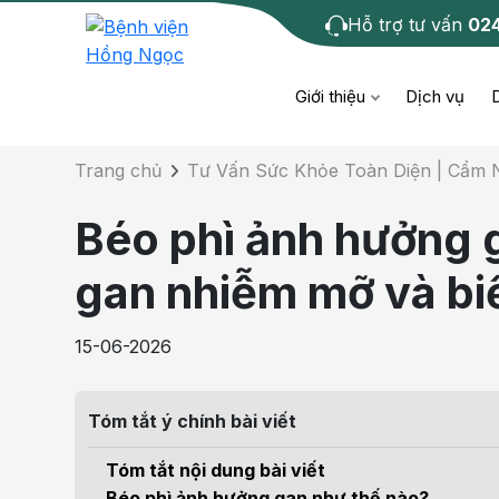
Hỗ trợ tư vấn
02
Chi tiết bài tư 
Giới thiệu
Dịch vụ
Trang chủ
Tư Vấn Sức Khỏe Toàn Diện | Cẩm
Bệnh học
Dươ
Bện
Béo phì ảnh hưởng 
Cơ xương khớp
Da li
Bện
gan nhiễm mỡ và bi
Giáo dục sức khỏe
Chẩ
Bện
15-06-2026
- M
Tiêm chủng
Răng
Bệnh
Tóm tắt ý chính bài viết
Tầm soát ung thư
Tai 
Bện
Tóm tắt nội dung bài viết
Điện quang can thiệp
Khá
Béo phì ảnh hưởng gan như thế nào?