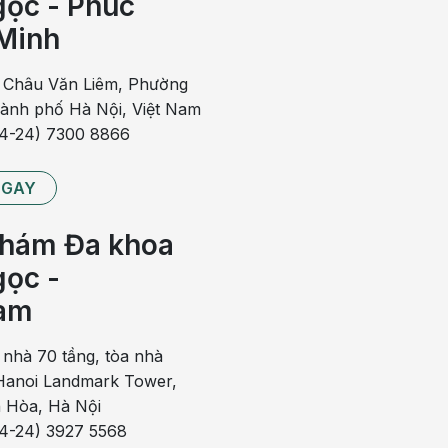
ọc - Phúc
Minh
Bạn sẽ biết gì?
 Châu Văn Liêm, Phường
hành phố Hà Nội, Việt Nam
Mỡ nội tạng, kháng insulin và rối loạn mỡ máu làm tăng 
84-24) 7300 8866
nguy cơ gan nhiễm mỡ
NGAY
Tình trạng mỡ tích tụ trong gan liên quan rối loạn chuyển 
hóa, hiện thường gọi là MASLD
hám Đa khoa
ọc -
MASLD thay cho NAFLD; MASH thay cho NASH trong hệ 
thuật ngữ mới
am
Có thể tiến triển thành viêm gan nhiễm mỡ, xơ hóa gan, xơ 
 nhà 70 tầng, tòa nhà
gan, ung thư gan
anoi Landmark Tower,
 Hòa, Hà Nội
Thường ít triệu chứng; có thể mệt, nặng hạ sườn phải, 
84-24) 3927 5568
men gan tăng, siêu âm gan nhiễm mỡ