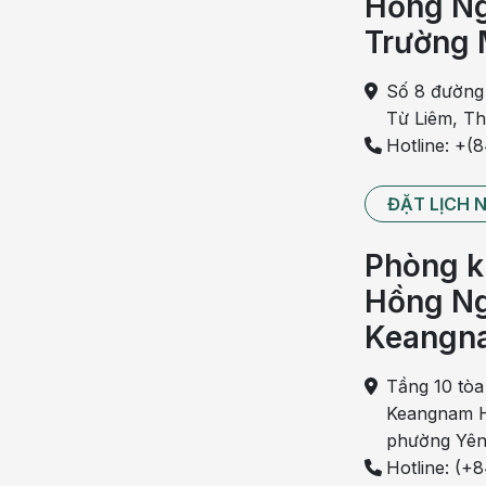
Hồng Ng
Trường 
Tóm tắt nội dung bài viết
Nội dung chính
Số 8 đường
Từ Liêm, T
Béo phì ảnh hưởng gan thế nào?
Hotline: +(
ĐẶT LỊCH 
Gan nhiễm mỡ do béo phì là gì?
Phòng k
Hồng Ng
MASLD/MASH là gì?
Keangn
Nguy cơ biến chứng
Tầng 10 tòa
Keangnam H
phường Yên
Dấu hiệu cần chú ý
Hotline: (+