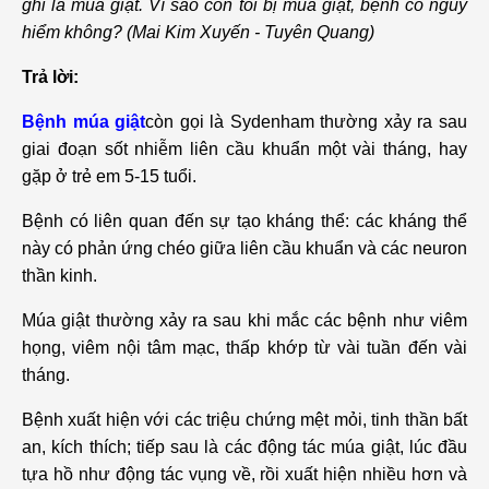
ghi là múa giật. Vì sao con tôi bị múa giật, bệnh có nguy
hiểm không? (Mai Kim Xuyến - Tuyên Quang)
Trả lời:
Bệnh múa giật
còn gọi là Sydenham thường xảy ra sau
giai đoạn sốt nhiễm liên cầu khuẩn một vài tháng, hay
gặp ở trẻ em 5-15 tuổi.
Bệnh có liên quan đến sự tạo kháng thể: các kháng thể
này có phản ứng chéo giữa liên cầu khuẩn và các neuron
thần kinh.
Múa giật thường xảy ra sau khi mắc các bệnh như viêm
họng, viêm nội tâm mạc, thấp khớp từ vài tuần đến vài
tháng.
Bệnh xuất hiện với các triệu chứng mệt mỏi, tinh thần bất
an, kích thích; tiếp sau là các động tác múa giật, lúc đầu
tựa hồ như động tác vụng về, rồi xuất hiện nhiều hơn và