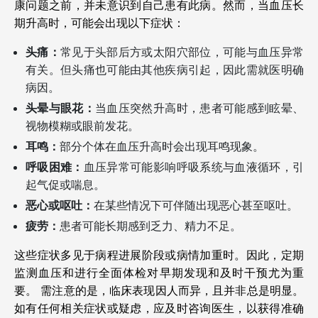
康问题之前，并未意识到自己患有此病。然而，当血压长
期升高时，可能会出现以下症状：
头痛：
常见于头部后方或太阳穴部位，可能与血压异常
有关。但头痛也可能由其他疾病引起，因此需就医明确
病因。
头晕与眼花：
当血压突然升高时，患者可能感到眩晕、
视物模糊或眼前发花。
耳鸣：
部分个体在血压升高时会出现耳鸣现象。
呼吸困难：
血压异常可能影响呼吸系统与血液循环，引
起气促或喘息。
恶心或呕吐：
在某些情况下可伴随出现恶心甚至呕吐。
疲劳：
患者可能长期感到乏力、精力不足。
这些症状多见于病程进展阶段或病情加重时。因此，定期
监测血压和进行全面体检对早期发现和及时干预尤为重
要。
需注意的是，临床表现因人而异，且并非总是明显。
如有任何相关症状或疑虑，应及时咨询医生，以获得准确