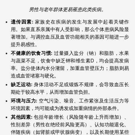
男性与老年群体更易罹患此类疾病。
遗传因素:
家族史在疾病的发生与发展中起着关键作
用。如果直系亲属中有人受影响，那么个体患病风险显
著增加。与调控血压及血管功能相关的基因可能进一步
提升易感性。
不健康的饮食习惯:
过量摄入盐分（钠）和脂肪，水果
与蔬菜不足，饮食中缺乏钾和维生素D，均会提高发病
率。盐分使体内水分潴留，加重血管壁压力；脂肪则易
造成血管堵塞与硬化。
缺乏运动:
身体活动不足或锻炼不规律，会导致血压长
期处于较高水平，从而增加血管负担。
环境与压力:
空气污染、噪音、工作紧张及生活压力等
环境因素，均可能成为诱发或加重病情的外部条件。
其他因素:
包括年龄增长（风险随年龄上升而增加）、
性别差异（男性在绝经前风险更高）、认知功能退化、
伴随疾病（如肾脏或甲状腺病变），以及长期使用某些