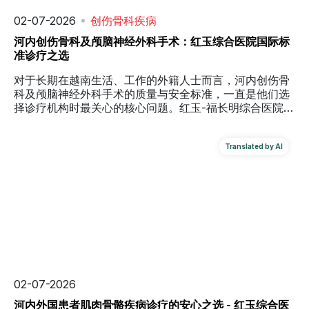
02-07-2026
创伤骨科疾病
河内创伤骨科及颅脑神经外科手术：红玉综合医院国际标
准诊疗之选
对于长期在越南生活、工作的外籍人士而言，河内创伤骨
科及颅脑神经外科手术的质量与安全标准，一直是他们选
择诊疗机构时最关心的核心问题。红玉-福长明综合医院创
伤骨科 - 颅脑神经外科正是以此为重点，持续推动该领域
服务向国际标准靠拢。目前，该科室已逐步发展成为越南
国内乃至外国患者群体中备受信赖的骨科创伤与神经外科
手术机构之一，在专业水平、设备配置和医患沟通方面均
展现出明显的进步与优势。
02-07-2026
河内外国患者肌肉骨骼疾病诊疗的安心之选 - 红玉综合医